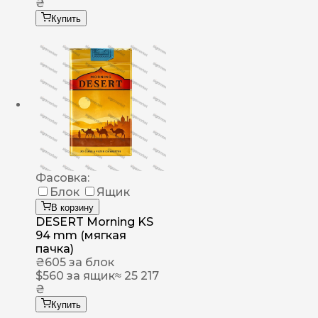
₴
Купить
Фасовка:
Блок
Ящик
В корзину
DESERT Morning KS
94 mm (мягкая
пачка)
₴
605
за блок
$
560
за ящик
≈ 25 217
₴
Купить