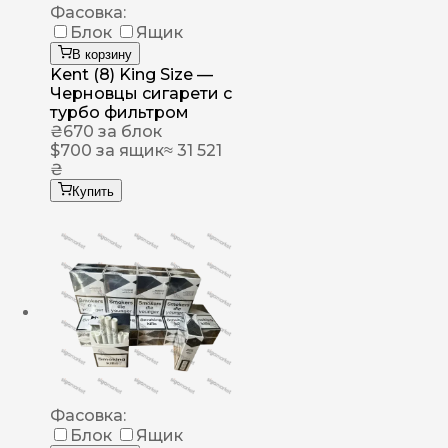
Фасовка:
Блок
Ящик
В корзину
Kent (8) King Size —
Черновцы сигарети с
турбо фильтром
₴
670
за блок
$
700
за ящик
≈ 31 521
₴
Купить
Фасовка:
Блок
Ящик