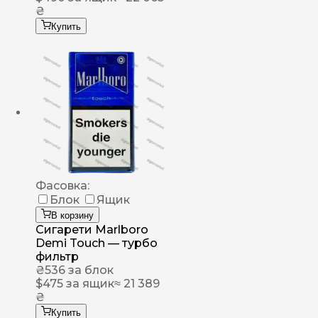
₴
Купить
Фасовка:
Блок
Ящик
В корзину
Сигарети Marlboro
Demi Touch — турбо
фильтр
₴
536
за блок
$
475
за ящик
≈ 21 389
₴
Купить