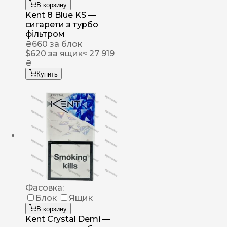
В корзину
Kent 8 Blue KS —
сигарети з турбо
фільтром
₴
660
за блок
$
620
за ящик
≈ 27 919
₴
Купить
Фасовка:
Блок
Ящик
В корзину
Kent Crystal Demi —