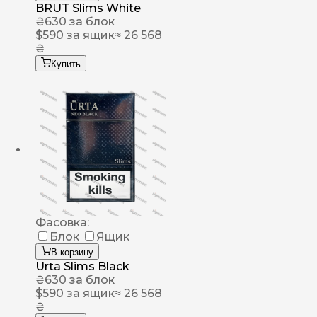
BRUT Slims White
₴
630
за блок
$
590
за ящик
≈ 26 568
₴
Купить
Фасовка:
Блок
Ящик
В корзину
Urta Slims Black
₴
630
за блок
$
590
за ящик
≈ 26 568
₴