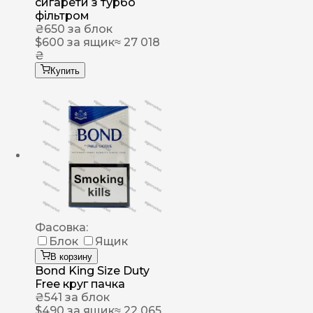
сигарети з турбо
фільтром
₴
650
за блок
$
600
за ящик
≈ 27 018
₴
Купить
Фасовка:
Блок
Ящик
В корзину
Bond King Size Duty
Free круг пачка
₴
541
за блок
$
490
за ящик
≈ 22 065