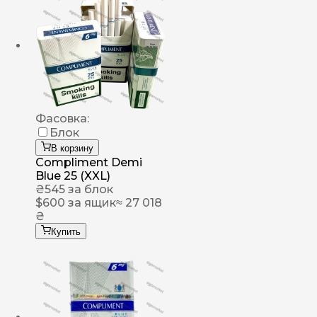
Фасовка:
Блок
В корзину
Compliment Demi
Blue 25 (XXL)
₴
545
за блок
$
600
за ящик
≈ 27 018
₴
Купить