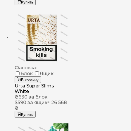
Купить
Фасовка:
Блок
Ящик
В корзину
Urta Super Slims
White
₴
630
за блок
$
590
за ящик
≈ 26 568
₴
Купить