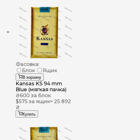
Фасовка:
Блок
Ящик
В корзину
Kansas KS 94 mm
Blue (мягкая пачка)
₴
600
за блок
$
575
за ящик
≈ 25 892
₴
Купить