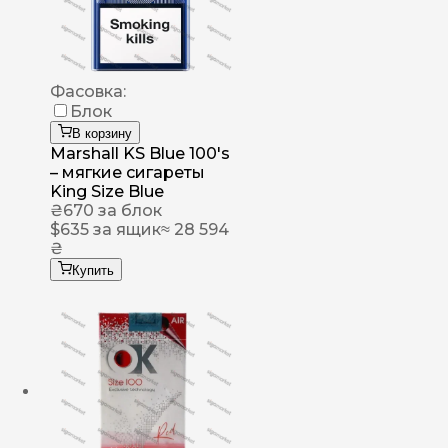
Фасовка:
Блок
В корзину
Marshall KS Blue 100's
– мягкие сигареты
King Size Blue
₴
670
за блок
$
635
за ящик
≈ 28 594
₴
Купить