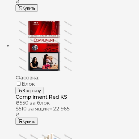
₴
Купить
Фасовка:
Блок
В корзину
Compliment Red KS
₴
550
за блок
$
510
за ящик
≈ 22 965
₴
Купить