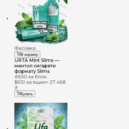
Фасовка:
В корзину
URTA Mint Slims —
ментол сигарети
формату Slims
₴
630
за блок
$
610
за ящик
≈ 27 468
₴
Купить