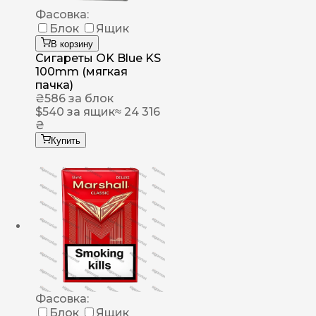
Фасовка:
Блок
Ящик
В корзину
Сигареты OK Blue KS
100mm (мягкая
пачка)
₴
586
за блок
$
540
за ящик
≈ 24 316
₴
Купить
Фасовка:
Блок
Ящик