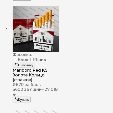
Фасовка:
Блок
Ящик
В корзину
Marlboro Red KS
Золоте Кольцо
(флажок)
₴
670
за блок
$
600
за ящик
≈ 27 018
₴
Купить