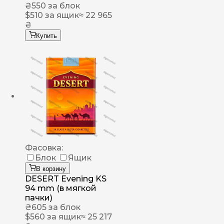
₴
550
за блок
$
510
за ящик
≈ 22 965
₴
Купить
Фасовка:
Блок
Ящик
В корзину
DESERT Evening KS
94 mm (в мягкой
пачки)
₴
605
за блок
$
560
за ящик
≈ 25 217