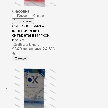
Фасовка:
Блок
Ящик
В корзину
OK KS 100 Red –
классические
сигареты в мягкой
пачке
₴
586
за блок
$
540
за ящик
≈ 24 316
₴
Купить