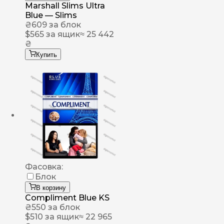
Marshall Slims Ultra
Blue — Slims
₴
609
за блок
$
565
за ящик
≈ 25 442
₴
Купить
Фасовка:
Блок
В корзину
Compliment Blue KS
₴
550
за блок
$
510
за ящик
≈ 22 965