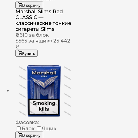
В корзину
Marshall Slims Red
CLASSIC —
классические тонкие
сигареты Slims
₴
610
за блок
$
565
за ящик
≈ 25 442
₴
Купить
Фасовка:
Блок
Ящик
В корзину