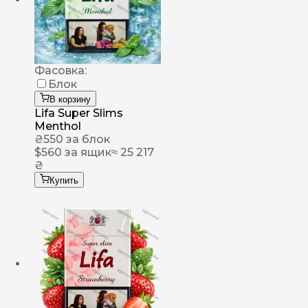
Фасовка:
Блок
В корзину
Lifa Super Slims
Menthol
₴
550
за блок
$
560
за ящик
≈ 25 217
₴
Купить