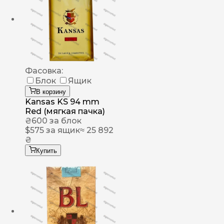
Фасовка:
Блок
Ящик
В корзину
Kansas KS 94 mm
Red (мягкая пачка)
₴
600
за блок
$
575
за ящик
≈ 25 892
₴
Купить