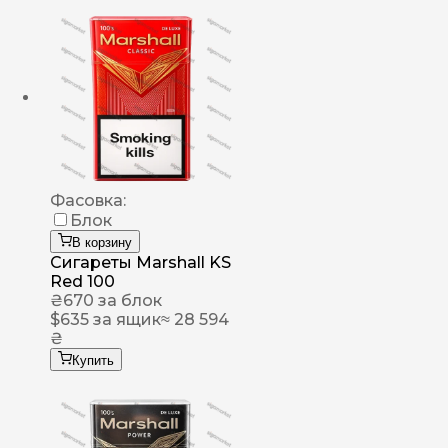
Фасовка:
Блок
В корзину
Сигареты Marshall KS
Red 100
₴
670
за блок
$
635
за ящик
≈ 28 594
₴
Купить