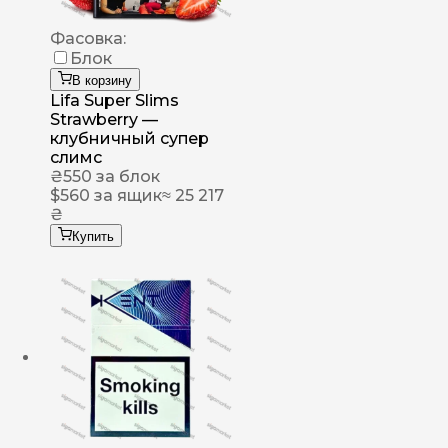
Фасовка:
Блок
В корзину
Lifa Super Slims
Strawberry —
клубничный супер
слимс
₴
550
за блок
$
560
за ящик
≈ 25 217
₴
Купить