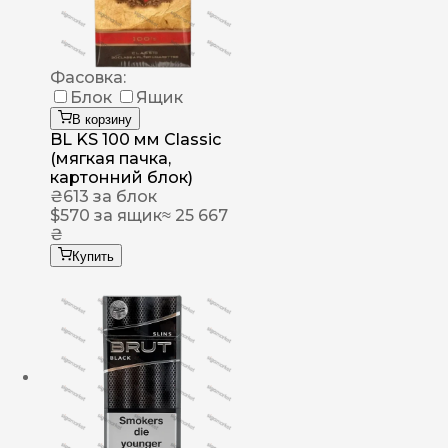
Фасовка:
Блок
Ящик
В корзину
BL KS 100 мм Classic
(мягкая пачка,
картонний блок)
₴
613
за блок
$
570
за ящик
≈ 25 667
₴
Купить