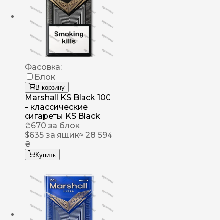
Фасовка:
Блок
В корзину
Marshall KS Black 100
– классические
сигареты KS Black
₴
670
за блок
$
635
за ящик
≈ 28 594
₴
Купить