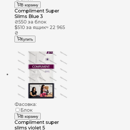
В корзину
Compliment Super
Slims Blue 3
₴
550
за блок
$
510
за ящик
≈ 22 965
₴
Купить
Фасовка:
Блок
В корзину
Compliment super
slims violet 5