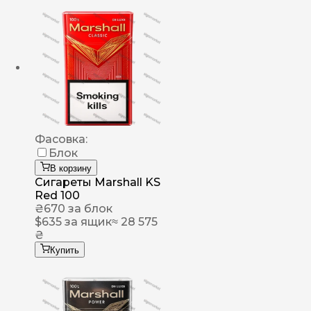
Фасовка:
Блок
В корзину
Сигареты Marshall KS
Red 100
₴
670
за блок
$
635
за ящик
≈ 28 575
₴
Купить