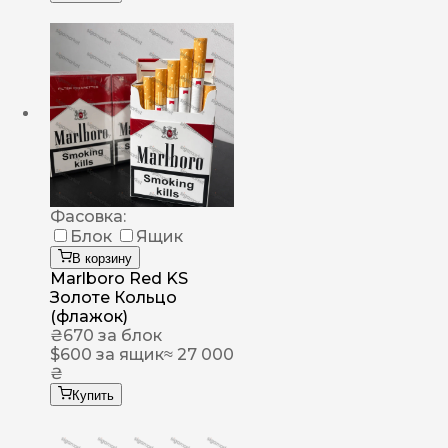
Фасовка:
Блок
Ящик
В корзину
Marlboro Red KS
Золоте Кольцо
(флажок)
₴
670
за блок
$
600
за ящик
≈ 27 000
₴
Купить