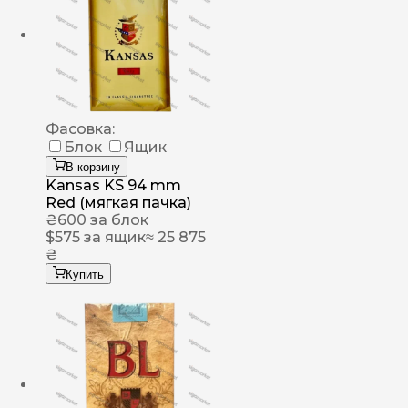
Фасовка:
Блок
Ящик
В корзину
Kansas KS 94 mm
Red (мягкая пачка)
₴
600
за блок
$
575
за ящик
≈ 25 875
₴
Купить