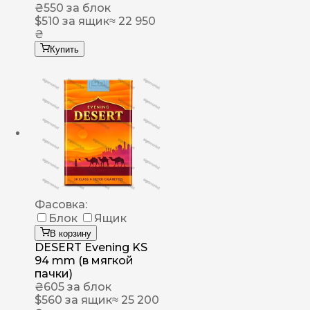
₴
550
за блок
$
510
за ящик
≈ 22 950
₴
Купить
Фасовка:
Блок
Ящик
В корзину
DESERT Evening KS
94 mm (в мягкой
пачки)
₴
605
за блок
$
560
за ящик
≈ 25 200