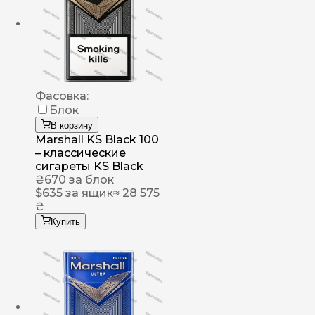
Фасовка:
Блок
В корзину
Marshall KS Black 100
– классические
сигареты KS Black
₴
670
за блок
$
635
за ящик
≈ 28 575
₴
Купить