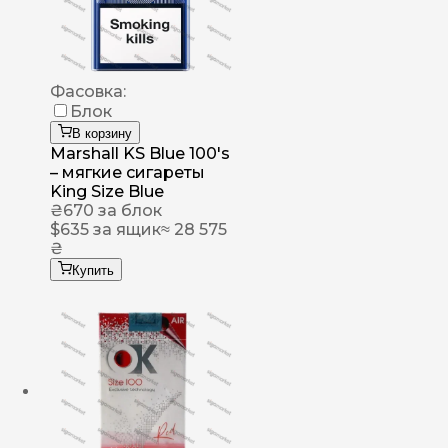
Фасовка:
Блок
В корзину
Marshall KS Blue 100's
– мягкие сигареты
King Size Blue
₴
670
за блок
$
635
за ящик
≈ 28 575
₴
Купить