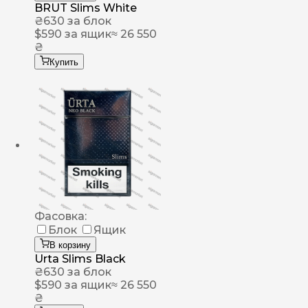
BRUT Slims White
₴
630
за блок
$
590
за ящик
≈ 26 550
₴
Купить
Фасовка:
Блок
Ящик
В корзину
Urta Slims Black
₴
630
за блок
$
590
за ящик
≈ 26 550
₴