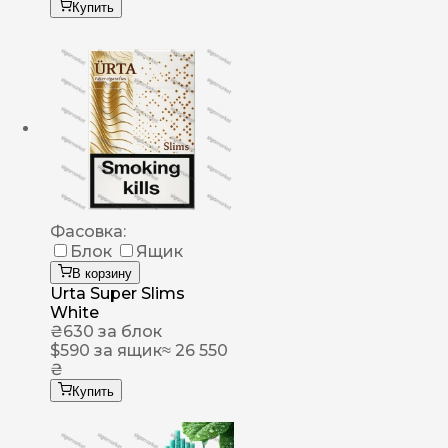
Купить
Фасовка:
Блок
Ящик
В корзину
Urta Super Slims
White
₴
630
за блок
$
590
за ящик
≈ 26 550
₴
Купить