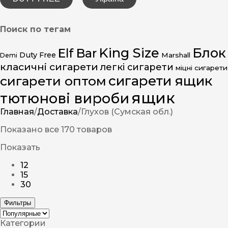
Поиск по тегам
King Size
Блок
Elf Bar
Duty Free
Marshall
Demi
класичні сигарети
легкі сигарети
міцні сигарети
сигарети ящик
сигарети оптом
ящик
тютюнові вироби
Главная
/
Доставка
/
Глухов (Сумская обл.)
Показано все 170 товаров
Показать
12
15
30
Фильтры
Категории