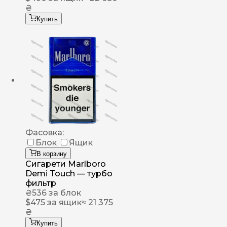
₴
Купить
Фасовка:
Блок
Ящик
В корзину
Сигарети Marlboro
Demi Touch — турбо
фильтр
₴
536
за блок
$
475
за ящик
≈ 21 375
₴
Купить