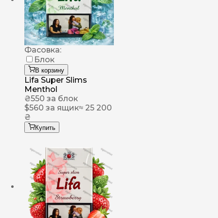
Фасовка:
Блок
В корзину
Lifa Super Slims
Menthol
₴
550
за блок
$
560
за ящик
≈ 25 200
₴
Купить