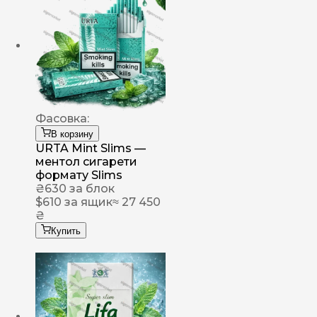
Фасовка:
В корзину
URTA Mint Slims —
ментол сигарети
формату Slims
₴
630
за блок
$
610
за ящик
≈ 27 450
₴
Купить