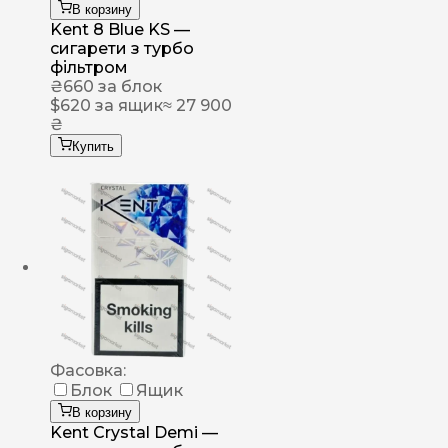
В корзину
Kent 8 Blue KS —
сигарети з турбо
фільтром
₴
660
за блок
$
620
за ящик
≈ 27 900
₴
Купить
Фасовка:
Блок
Ящик
В корзину
Kent Crystal Demi —