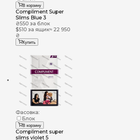
В корзину
Compliment Super
Slims Blue 3
₴
550
за блок
$
510
за ящик
≈ 22 950
₴
Купить
Фасовка:
Блок
В корзину
Compliment super
slims violet 5