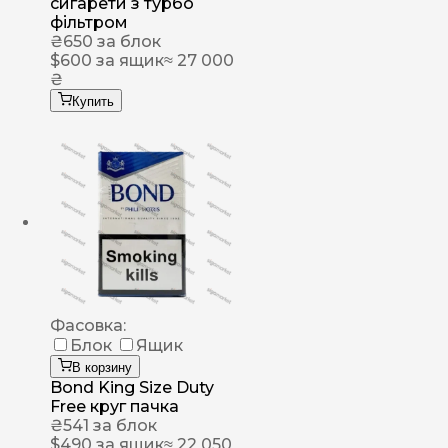
сигарети з турбо
фільтром
₴
650
за блок
$
600
за ящик
≈ 27 000
₴
Купить
Фасовка:
Блок
Ящик
В корзину
Bond King Size Duty
Free круг пачка
₴
541
за блок
$
490
за ящик
≈ 22 050