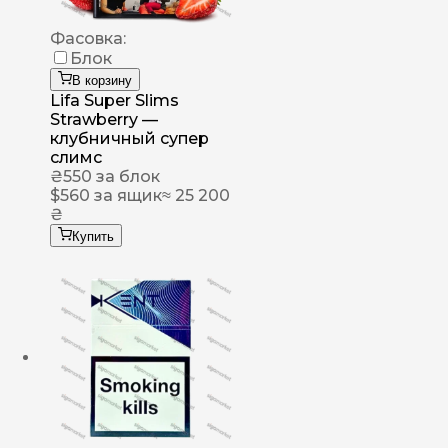
Фасовка:
Блок
В корзину
Lifa Super Slims
Strawberry —
клубничный супер
слимс
₴
550
за блок
$
560
за ящик
≈ 25 200
₴
Купить