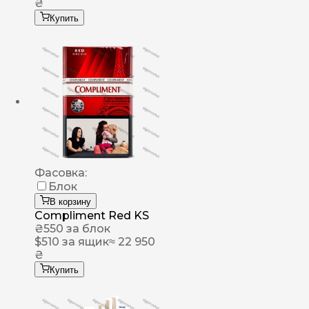
₴
Купить
Фасовка:
Блок
В корзину
Compliment Red KS
₴
550
за блок
$
510
за ящик
≈ 22 950
₴
Купить