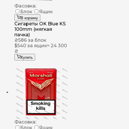
Фасовка:
Блок
Ящик
В корзину
Сигареты OK Blue KS
100mm (мягкая
пачка)
₴
586
за блок
$
540
за ящик
≈ 24 300
₴
Купить
Фасовка:
Блок
Ящик