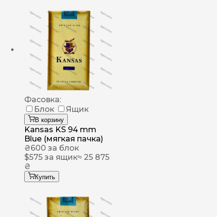
Фасовка:
Блок
Ящик
В корзину
Kansas KS 94 mm
Blue (мягкая пачка)
₴
600
за блок
$
575
за ящик
≈ 25 875
₴
Купить