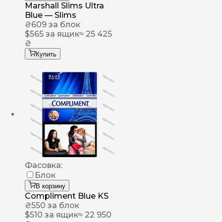
Marshall Slims Ultra
Blue — Slims
₴
609
за блок
$
565
за ящик
≈ 25 425
₴
Купить
Фасовка:
Блок
В корзину
Compliment Blue KS
₴
550
за блок
$
510
за ящик
≈ 22 950