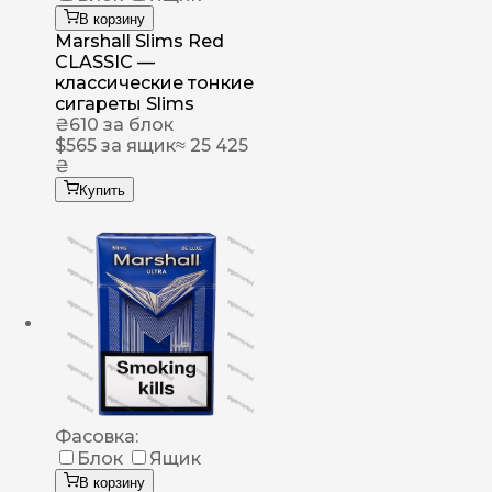
В корзину
Marshall Slims Red
CLASSIC —
классические тонкие
сигареты Slims
₴
610
за блок
$
565
за ящик
≈ 25 425
₴
Купить
Фасовка:
Блок
Ящик
В корзину