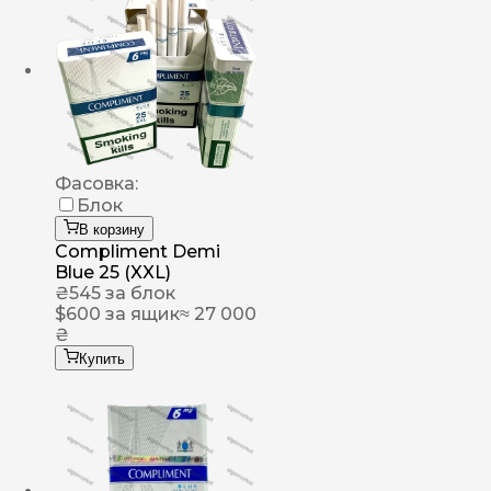
Фасовка:
Блок
В корзину
Compliment Demi
Blue 25 (XXL)
₴
545
за блок
$
600
за ящик
≈ 27 000
₴
Купить