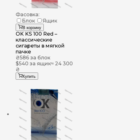
Фасовка:
Блок
Ящик
В корзину
OK KS 100 Red –
классические
сигареты в мягкой
пачке
₴
586
за блок
$
540
за ящик
≈ 24 300
₴
Купить