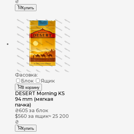
₴
Купить
Фасовка:
Блок
Ящик
В корзину
DESERT Morning KS
94 mm (мягкая
пачка)
₴
605
за блок
$
560
за ящик
≈ 25 200
₴
Купить