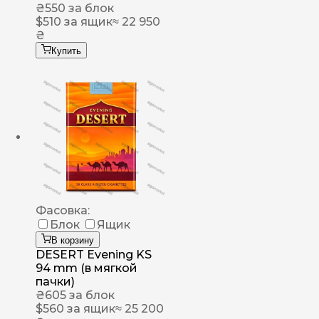
₴
550
за блок
$
510
за ящик
≈ 22 950
₴
Купить
Фасовка:
Блок
Ящик
В корзину
DESERT Evening KS
94 mm (в мягкой
пачки)
₴
605
за блок
$
560
за ящик
≈ 25 200