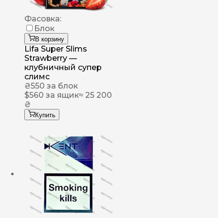
Фасовка:
Блок
В корзину
Lifa Super Slims
Strawberry —
клубничный супер
слимс
₴
550
за блок
$
560
за ящик
≈ 25 200
₴
Купить