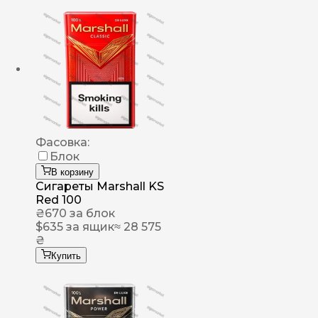
Фасовка:
Блок
В корзину
Сигареты Marshall KS
Red 100
₴
670
за блок
$
635
за ящик
≈ 28 575
₴
Купить