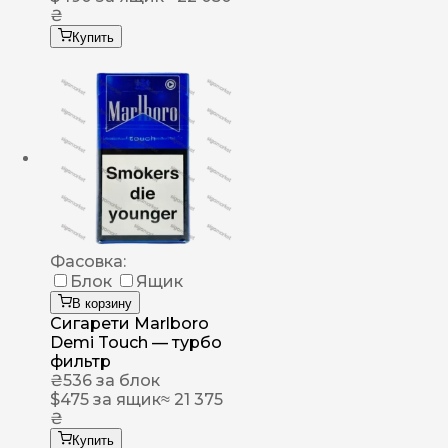
₴
Купить
Фасовка:
Блок
Ящик
В корзину
Сигарети Marlboro
Demi Touch — турбо
фильтр
₴
536
за блок
$
475
за ящик
≈ 21 375
₴
Купить