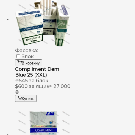
Фасовка:
Блок
В корзину
Compliment Demi
Blue 25 (XXL)
₴
545
за блок
$
600
за ящик
≈ 27 000
₴
Купить