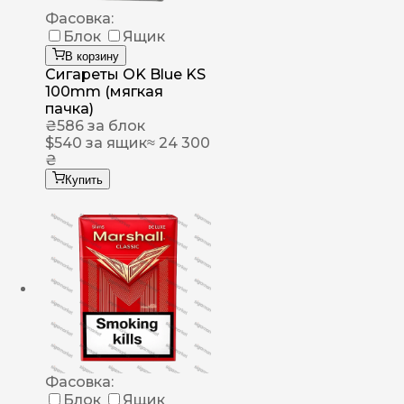
Фасовка:
Блок
Ящик
В корзину
Сигареты OK Blue KS
100mm (мягкая
пачка)
₴
586
за блок
$
540
за ящик
≈ 24 300
₴
Купить
Фасовка:
Блок
Ящик