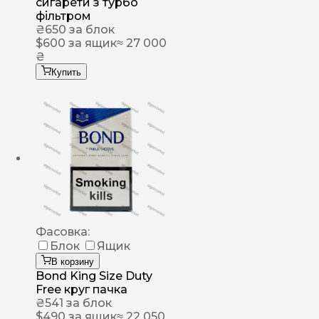
сигарети з турбо
фільтром
₴
650
за блок
$
600
за ящик
≈ 27 000
₴
Купить
Фасовка:
Блок
Ящик
В корзину
Bond King Size Duty
Free круг пачка
₴
541
за блок
$
490
за ящик
≈ 22 050