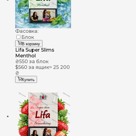
Фасовка:
Блок
В корзину
Lifa Super Slims
Menthol
₴
550
за блок
$
560
за ящик
≈ 25 200
₴
Купить