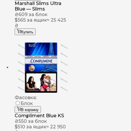
Marshall Slims Ultra
Blue — Slims
₴
609
за блок
$
565
за ящик
≈ 25 425
₴
Купить
Фасовка:
Блок
В корзину
Compliment Blue KS
₴
550
за блок
$
510
за ящик
≈ 22 950