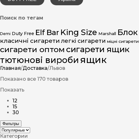
Поиск по тегам
King Size
Блок
Elf Bar
Duty Free
Marshall
Demi
класичні сигарети
легкі сигарети
міцні сигарети
сигарети ящик
сигарети оптом
ящик
тютюнові вироби
Главная
/
Доставка
/
Львов
Показано все 170 товаров
Показать
12
15
30
Фильтры
Категории