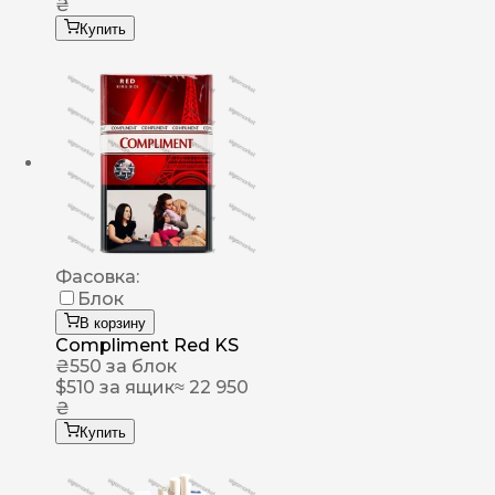
₴
Купить
Фасовка:
Блок
В корзину
Compliment Red KS
₴
550
за блок
$
510
за ящик
≈ 22 950
₴
Купить