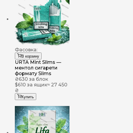
Фасовка:
В корзину
URTA Mint Slims —
ментол сигарети
формату Slims
₴
630
за блок
$
610
за ящик
≈ 27 450
₴
Купить