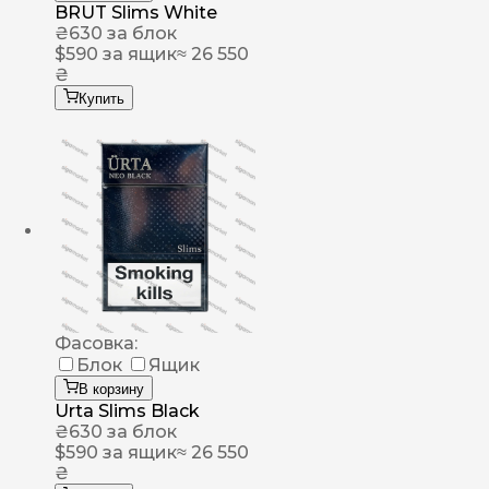
BRUT Slims White
₴
630
за блок
$
590
за ящик
≈ 26 550
₴
Купить
Фасовка:
Блок
Ящик
В корзину
Urta Slims Black
₴
630
за блок
$
590
за ящик
≈ 26 550
₴