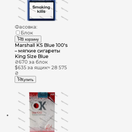
Фасовка:
Блок
В корзину
Marshall KS Blue 100's
– мягкие сигареты
King Size Blue
₴
670
за блок
$
635
за ящик
≈ 28 575
₴
Купить