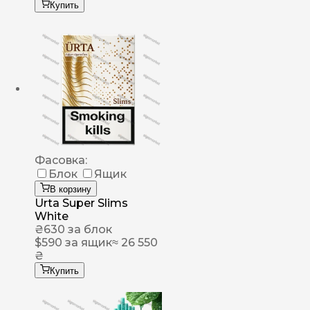
Купить
Фасовка:
Блок
Ящик
В корзину
Urta Super Slims
White
₴
630
за блок
$
590
за ящик
≈ 26 550
₴
Купить