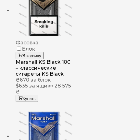
Фасовка:
Блок
В корзину
Marshall KS Black 100
– классические
сигареты KS Black
₴
670
за блок
$
635
за ящик
≈ 28 575
₴
Купить