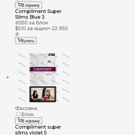
В корзину
Compliment Super
Slims Blue 3
₴
550
за блок
$
510
за ящик
≈ 22 950
₴
Купить
Фасовка:
Блок
В корзину
Compliment super
slims violet 5