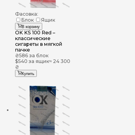
Фасовка:
Блок
Ящик
В корзину
OK KS 100 Red –
классические
сигареты в мягкой
пачке
₴
586
за блок
$
540
за ящик
≈ 24 300
₴
Купить