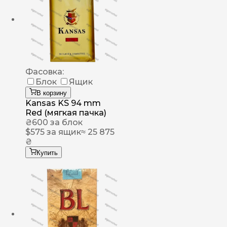
Фасовка:
Блок
Ящик
В корзину
Kansas KS 94 mm
Red (мягкая пачка)
₴
600
за блок
$
575
за ящик
≈ 25 875
₴
Купить