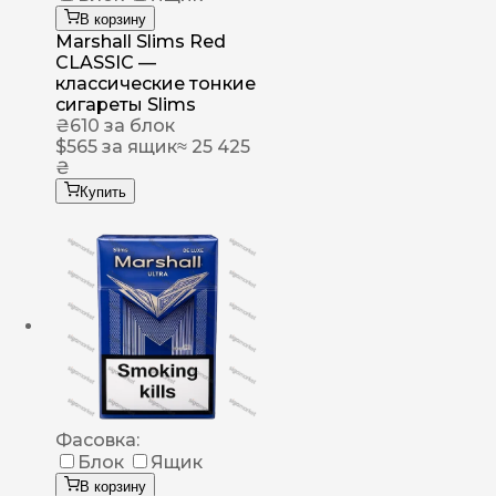
В корзину
Marshall Slims Red
CLASSIC —
классические тонкие
сигареты Slims
₴
610
за блок
$
565
за ящик
≈ 25 425
₴
Купить
Фасовка:
Блок
Ящик
В корзину