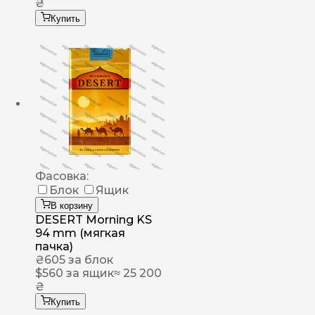
₴
Купить
Фасовка:
Блок
Ящик
В корзину
DESERT Morning KS
94 mm (мягкая
пачка)
₴
605
за блок
$
560
за ящик
≈ 25 200
₴
Купить