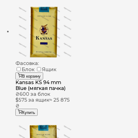
Фасовка:
Блок
Ящик
В корзину
Kansas KS 94 mm
Blue (мягкая пачка)
₴
600
за блок
$
575
за ящик
≈ 25 875
₴
Купить