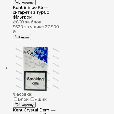
В корзину
Kent 8 Blue KS —
сигарети з турбо
фільтром
₴
660
за блок
$
620
за ящик
≈ 27 900
₴
Купить
Фасовка:
Блок
Ящик
В корзину
Kent Crystal Demi —