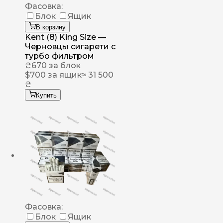
Фасовка:
Блок
Ящик
В корзину
Kent (8) King Size —
Черновцы сигарети с
турбо фильтром
₴
670
за блок
$
700
за ящик
≈ 31 500
₴
Купить
Фасовка:
Блок
Ящик