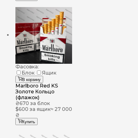
Фасовка:
Блок
Ящик
В корзину
Marlboro Red KS
Золоте Кольцо
(флажок)
₴
670
за блок
$
600
за ящик
≈ 27 000
₴
Купить