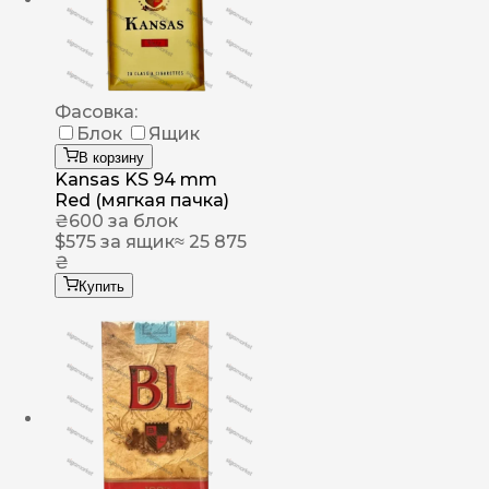
Фасовка:
Блок
Ящик
В корзину
Kansas KS 94 mm
Red (мягкая пачка)
₴
600
за блок
$
575
за ящик
≈ 25 875
₴
Купить