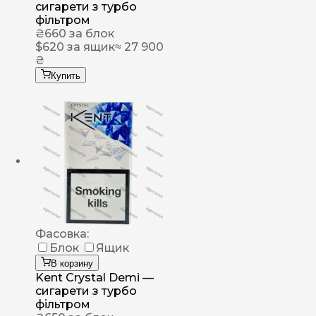
сигарети з турбо
фільтром
₴
660
за блок
$
620
за ящик
≈ 27 900
₴
Купить
Фасовка:
Блок
Ящик
В корзину
Kent Crystal Demi —
сигарети з турбо
фільтром