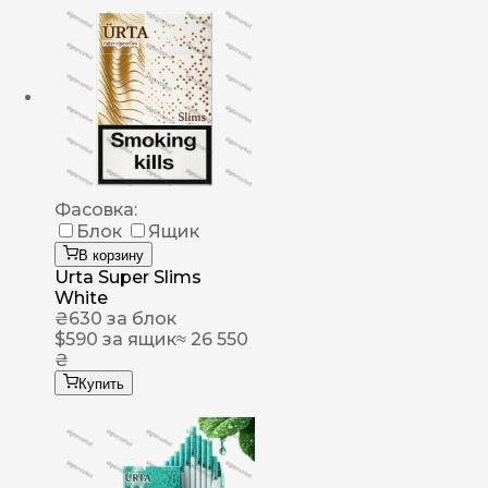
Фасовка:
Блок
Ящик
В корзину
Urta Super Slims
White
₴
630
за блок
$
590
за ящик
≈ 26 550
₴
Купить