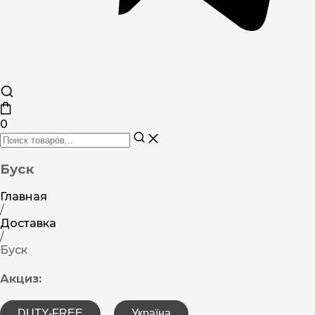
0
Буск
Главная
/
Доставка
/
Буск
Акциз:
DUTY-FREE
Україна