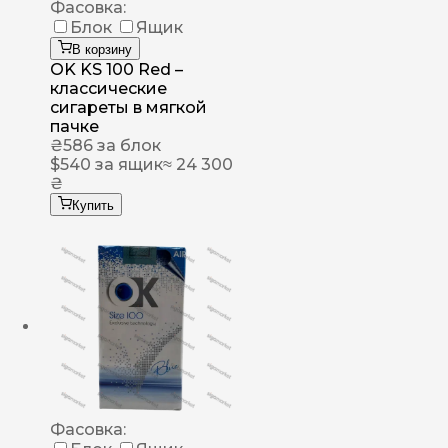
Фасовка:
Блок
Ящик
В корзину
OK KS 100 Red –
классические
сигареты в мягкой
пачке
₴
586
за блок
$
540
за ящик
≈ 24 300
₴
Купить
Фасовка: