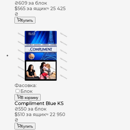
₴
609
за блок
$
565
за ящик
≈ 25 425
₴
Купить
Фасовка:
Блок
В корзину
Compliment Blue KS
₴
550
за блок
$
510
за ящик
≈ 22 950
₴
Купить