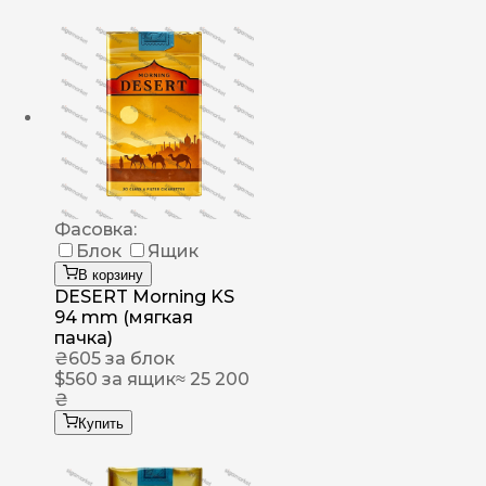
Фасовка:
Блок
Ящик
В корзину
DESERT Morning KS
94 mm (мягкая
пачка)
₴
605
за блок
$
560
за ящик
≈ 25 200
₴
Купить