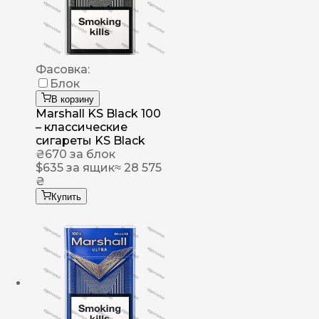
Фасовка:
Блок
В корзину
Marshall KS Black 100
– классические
сигареты KS Black
₴
670
за блок
$
635
за ящик
≈ 28 575
₴
Купить