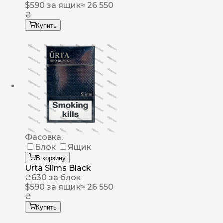
$
590
за ящик
≈ 26 550
₴
Купить
Фасовка:
Блок
Ящик
В корзину
Urta Slims Black
₴
630
за блок
$
590
за ящик
≈ 26 550
₴
Купить