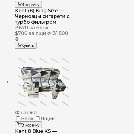
В корзину
Kent (8) King Size —
Черновцы сигарети с
турбо фильтром
₴
670
за блок
$
700
за ящик
≈ 31 500
₴
Купить
Фасовка:
Блок
Ящик
В корзину
Kent 8 Blue KS —