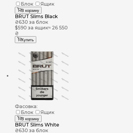
Блок
Ящик
В корзину
BRUT Slims Black
₴
630
за блок
$
590
за ящик
≈ 26 550
₴
Купить
Фасовка:
Блок
Ящик
В корзину
BRUT Slims White
₴
630
за блок