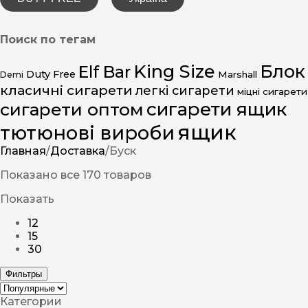
Поиск по тегам
King Size
Блок
Elf Bar
Duty Free
Marshall
Demi
класичні сигарети
легкі сигарети
міцні сигарети
сигарети ящик
сигарети оптом
ящик
тютюнові вироби
Главная
/
Доставка
/
Буск
Показано все 170 товаров
Показать
12
15
30
Фильтры
Категории