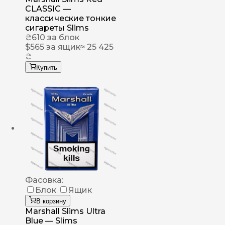
CLASSIC —
классические тонкие
сигареты Slims
₴
610
за блок
$
565
за ящик
≈ 25 425
₴
Купить
Фасовка:
Блок
Ящик
В корзину
Marshall Slims Ultra
Blue — Slims