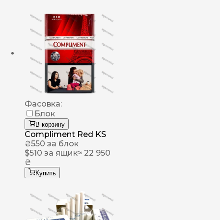
Фасовка:
Блок
В корзину
Compliment Red KS
₴
550
за блок
$
510
за ящик
≈ 22 950
₴
Купить