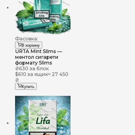
Фасовка:
В корзину
URTA Mint Slims —
ментол сигарети
формату Slims
₴
630
за блок
$
610
за ящик
≈ 27 450
₴
Купить