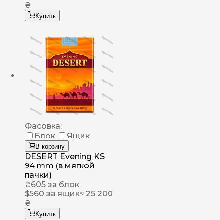
₴
Купить
Фасовка:
Блок
Ящик
В корзину
DESERT Evening KS
94 mm (в мягкой
пачки)
₴
605
за блок
$
560
за ящик
≈ 25 200
₴
Купить