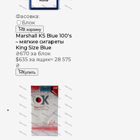
Фасовка:
Блок
В корзину
Marshall KS Blue 100's
– мягкие сигареты
King Size Blue
₴
670
за блок
$
635
за ящик
≈ 28 575
₴
Купить