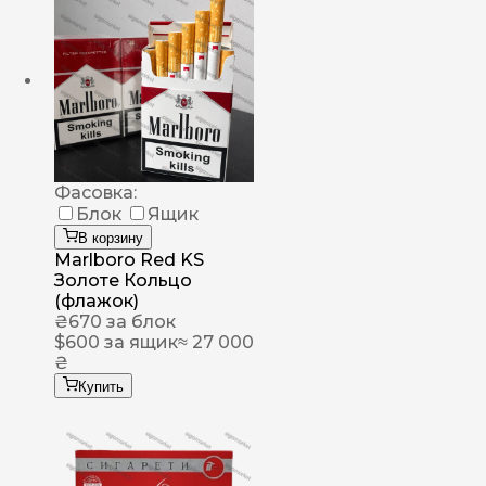
Фасовка:
Блок
Ящик
В корзину
Marlboro Red KS
Золоте Кольцо
(флажок)
₴
670
за блок
$
600
за ящик
≈ 27 000
₴
Купить