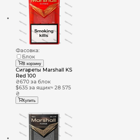
Фасовка:
Блок
В корзину
Сигареты Marshall KS
Red 100
₴
670
за блок
$
635
за ящик
≈ 28 575
₴
Купить