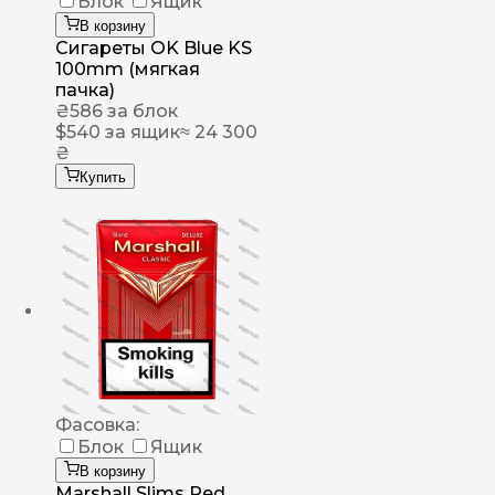
Блок
Ящик
В корзину
Сигареты OK Blue KS
100mm (мягкая
пачка)
₴
586
за блок
$
540
за ящик
≈ 24 300
₴
Купить
Фасовка:
Блок
Ящик
В корзину
Marshall Slims Red