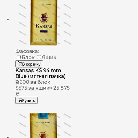
Фасовка:
Блок
Ящик
В корзину
Kansas KS 94 mm
Blue (мягкая пачка)
₴
600
за блок
$
575
за ящик
≈ 25 875
₴
Купить