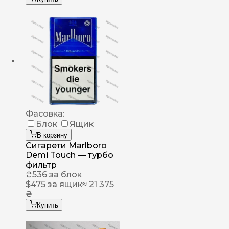
Фасовка:
Блок
Ящик
В корзину
Сигарети Marlboro
Demi Touch — турбо
фильтр
₴
536
за блок
$
475
за ящик
≈ 21 375
₴
Купить