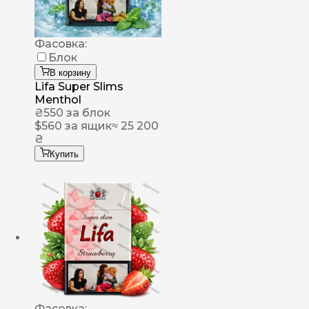
Фасовка:
Блок
В корзину
Lifa Super Slims
Menthol
₴
550
за блок
$
560
за ящик
≈ 25 200
₴
Купить
Фасовка: