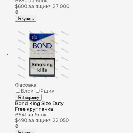
₴
650
за блок
$
600
за ящик
≈ 27 000
₴
Купить
Фасовка:
Блок
Ящик
В корзину
Bond King Size Duty
Free круг пачка
₴
541
за блок
$
490
за ящик
≈ 22 050
₴
Купить