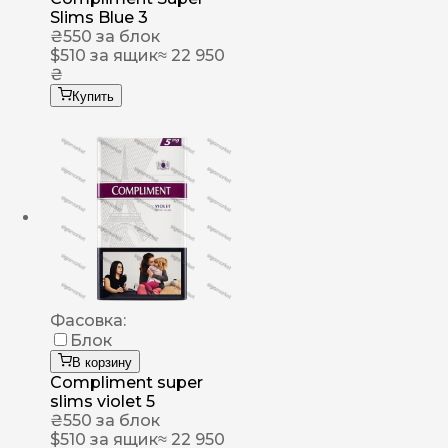
Slims Blue 3
₴
550
за блок
$
510
за ящик
≈ 22 950
₴
Купить
Фасовка:
Блок
В корзину
Compliment super
slims violet 5
₴
550
за блок
$
510
за ящик
≈ 22 950