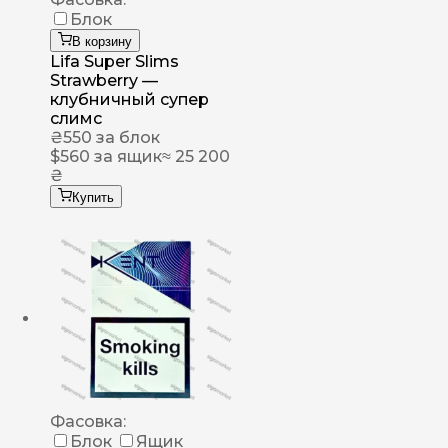
Блок
В корзину
Lifa Super Slims
Strawberry —
клубничный супер
слимс
₴
550
за блок
$
560
за ящик
≈ 25 200
₴
Купить
Фасовка:
Блок
Ящик