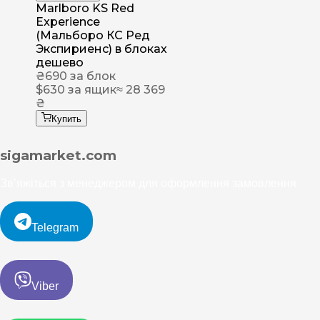
Marlboro KS Red
Experience
(Мальборо КС Ред
Экспириенс) в блоках
дешево
₴
690
за блок
$
630
за ящик
≈ 28 369
₴
Купить
sigamarket.com
Зв’яжіться з менеджером для оформлення замовлення
Telegram
Viber