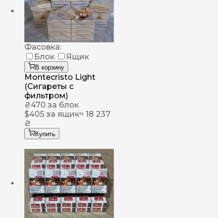
Фасовка:
Блок
Ящик
В корзину
Montecristo Light
(Сигареты с
фильтром)
₴
470
за блок
$
405
за ящик
≈ 18 237
₴
Купить