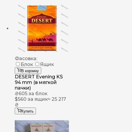
Фасовка:
Блок
Ящик
В корзину
DESERT Evening KS
94 mm (в мягкой
пачки)
₴
605
за блок
$
560
за ящик
≈ 25 217
₴
Купить