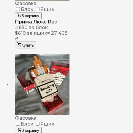
Фасовка:
Блок
Ящик
В корзину
Прима Люкс Red
₴
650
за блок
$
610
за ящик
≈ 27 468
₴
Купить
Фасовка:
Блок
Ящик
В корзину