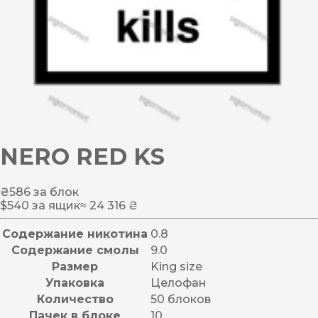
NERO RED KS
₴
586
за блок
$
540
за ящик
≈ 24 316 ₴
Содержание никотина
0.8
Содержание смолы
9.0
Размер
King size
Упаковка
Целофан
Количество
50 блоков
Пачек в блоке
10