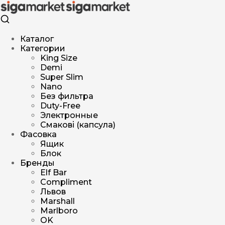
Каталог
Категории
King Size
Demi
Super Slim
Nano
Без фильтра
Duty-Free
Электронные
Смакові (капсула)
Фасовка
Ящик
Блок
Бренды
Elf Bar
Compliment
Львов
Marshall
Marlboro
OK