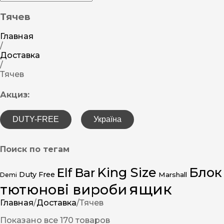
Тячев
Главная
/
Доставка
/
Тячев
Акциз:
DUTY-FREE
Україна
Поиск по тегам
King Size
Блок
Elf Bar
Duty Free
Marshall
Demi
ящик
тютюнові вироби
Главная
/
Доставка
/
Тячев
Показано все 170 товаров