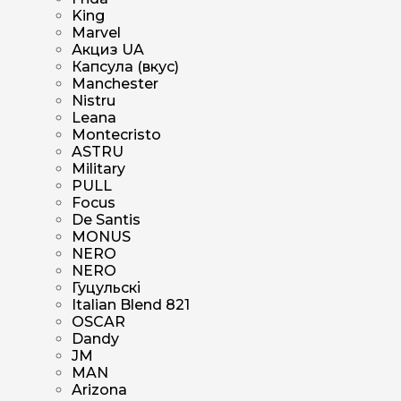
King
Marvel
Акциз UA
Капсула (вкус)
Manchester
Nistru
Leana
Montecristo
ASTRU
Military
PULL
Focus
De Santis
MONUS
NERO
NERO
Гуцульскі
Italian Blend 821
OSCAR
Dandy
JM
MAN
Arizona