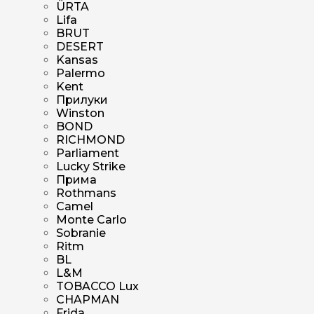
ÜRTA
Lifa
BRUT
DESERT
Kansas
Palermo
Kent
Прилуки
Winston
BOND
RICHMOND
Parliament
Lucky Strike
Прима
Rothmans
Camel
Monte Carlo
Sobranie
Ritm
BL
L&M
TOBACCO Lux
CHAPMAN
Frida