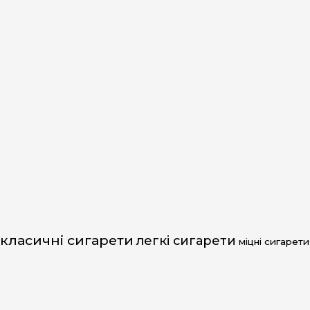
класичні сигарети
легкі сигарети
міцні сигарети