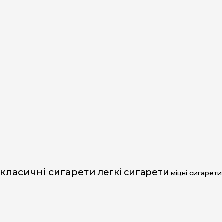
класичні сигарети
легкі сигарети
міцні сигарети