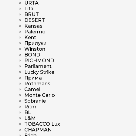
ÜRTA
Lifa
BRUT
DESERT
Kansas
Palermo
Kent
Прилуки
Winston
BOND
RICHMOND
Parliament
Lucky Strike
Прима
Rothmans
Camel
Monte Carlo
Sobranie
Ritm
BL
L&M
TOBACCO Lux
CHAPMAN
Frida