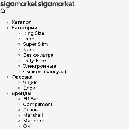
Каталог
Категории
King Size
Demi
Super Slim
Nano
Без фильтра
Duty-Free
Электронные
Смакові (капсула)
Фасовка
Ящик
Блок
Бренды
Elf Bar
Compliment
Львов
Marshall
Marlboro
OK