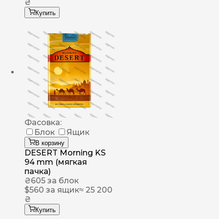
₴
Купить
Фасовка:
Блок
Ящик
В корзину
DESERT Morning KS
94 mm (мягкая
пачка)
₴
605
за блок
$
560
за ящик
≈ 25 200
₴
Купить