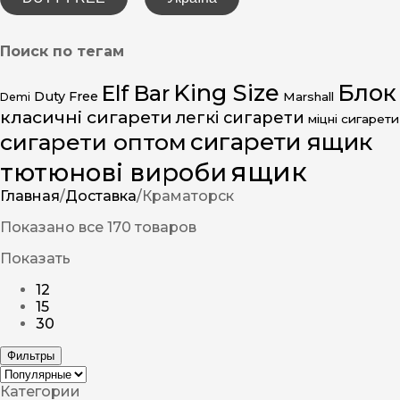
Поиск по тегам
King Size
Блок
Elf Bar
Duty Free
Marshall
Demi
класичні сигарети
легкі сигарети
міцні сигарети
сигарети ящик
сигарети оптом
ящик
тютюнові вироби
Главная
/
Доставка
/
Краматорск
Показано все 170 товаров
Показать
12
15
30
Фильтры
Категории