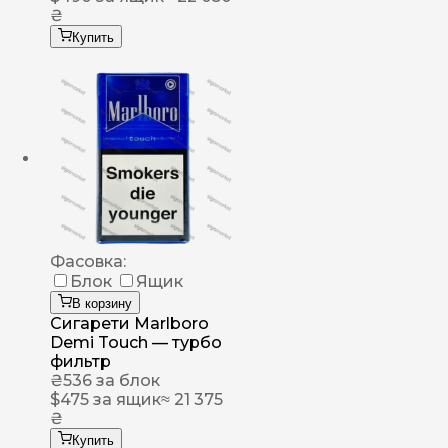
₴
Купить
Фасовка:
Блок
Ящик
В корзину
Сигарети Marlboro
Demi Touch — турбо
фильтр
₴
536
за блок
$
475
за ящик
≈ 21 375
₴
Купить