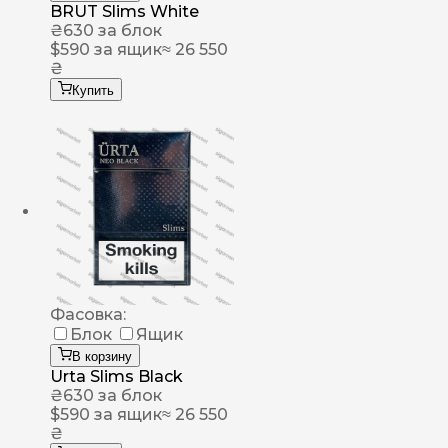
BRUT Slims White
₴
630
за блок
$
590
за ящик
≈ 26 550
₴
Купить
Фасовка:
Блок
Ящик
В корзину
Urta Slims Black
₴
630
за блок
$
590
за ящик
≈ 26 550
₴