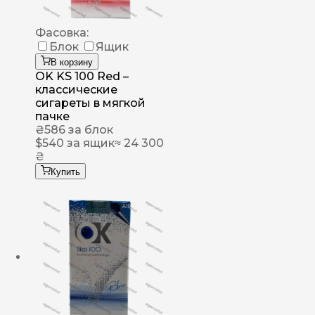
Фасовка:
Блок
Ящик
В корзину
OK KS 100 Red –
классические
сигареты в мягкой
пачке
₴
586
за блок
$
540
за ящик
≈ 24 300
₴
Купить