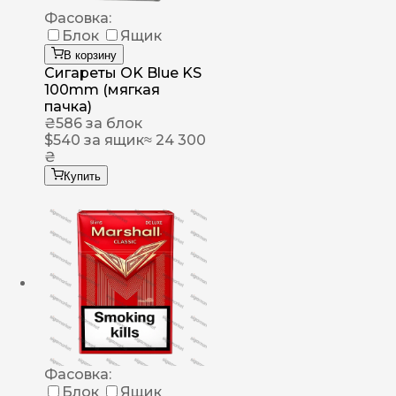
Фасовка:
Блок
Ящик
В корзину
Сигареты OK Blue KS
100mm (мягкая
пачка)
₴
586
за блок
$
540
за ящик
≈ 24 300
₴
Купить
Фасовка:
Блок
Ящик