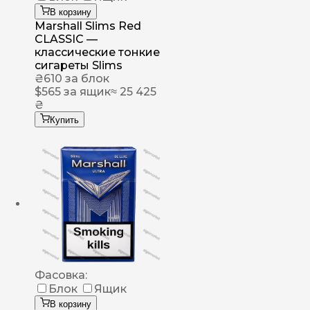
В корзину
Marshall Slims Red
CLASSIC —
классические тонкие
сигареты Slims
₴
610
за блок
$
565
за ящик
≈ 25 425
₴
Купить
Фасовка:
Блок
Ящик
В корзину