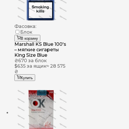
Фасовка:
Блок
В корзину
Marshall KS Blue 100's
– мягкие сигареты
King Size Blue
₴
670
за блок
$
635
за ящик
≈ 28 575
₴
Купить