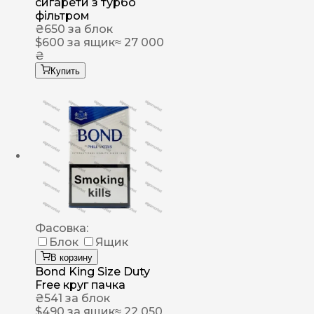
сигарети з турбо
фільтром
₴
650
за блок
$
600
за ящик
≈ 27 000
₴
Купить
Фасовка:
Блок
Ящик
В корзину
Bond King Size Duty
Free круг пачка
₴
541
за блок
$
490
за ящик
≈ 22 050