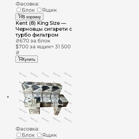
Фасовка:
Блок
Ящик
В корзину
Kent (8) King Size —
Черновцы сигарети с
турбо фильтром
₴
670
за блок
$
700
за ящик
≈ 31 500
₴
Купить
Фасовка:
Блок
Ящик