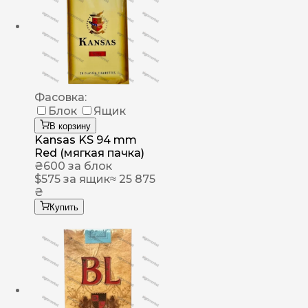
Фасовка:
Блок
Ящик
В корзину
Kansas KS 94 mm
Red (мягкая пачка)
₴
600
за блок
$
575
за ящик
≈ 25 875
₴
Купить