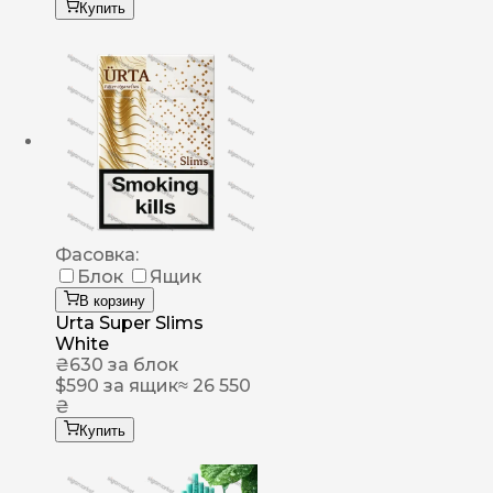
Купить
Фасовка:
Блок
Ящик
В корзину
Urta Super Slims
White
₴
630
за блок
$
590
за ящик
≈ 26 550
₴
Купить