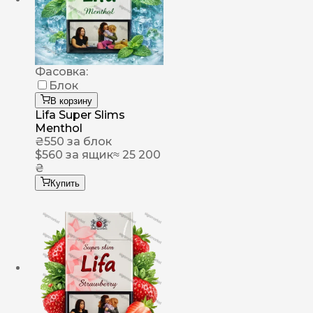
Фасовка:
Блок
В корзину
Lifa Super Slims
Menthol
₴
550
за блок
$
560
за ящик
≈ 25 200
₴
Купить