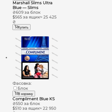
Marshall Slims Ultra
Blue — Slims
₴
609
за блок
$
565
за ящик
≈ 25 425
₴
Купить
Фасовка:
Блок
В корзину
Compliment Blue KS
₴
550
за блок
$
510
за ящик
≈ 22 950