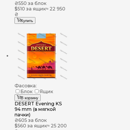
₴
550
за блок
$
510
за ящик
≈ 22 950
₴
Купить
Фасовка:
Блок
Ящик
В корзину
DESERT Evening KS
94 mm (в мягкой
пачки)
₴
605
за блок
$
560
за ящик
≈ 25 200