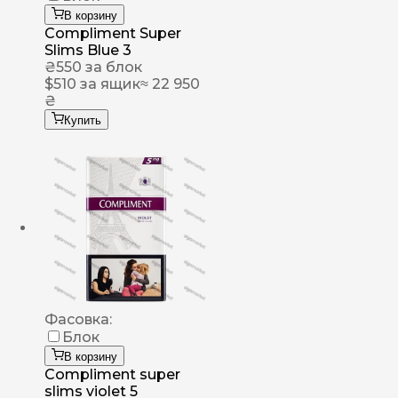
В корзину
Compliment Super
Slims Blue 3
₴
550
за блок
$
510
за ящик
≈ 22 950
₴
Купить
Фасовка:
Блок
В корзину
Compliment super
slims violet 5