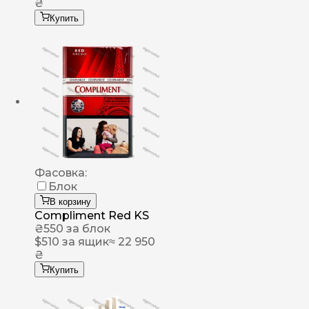
₴
Купить
Фасовка:
Блок
В корзину
Compliment Red KS
₴
550
за блок
$
510
за ящик
≈ 22 950
₴
Купить