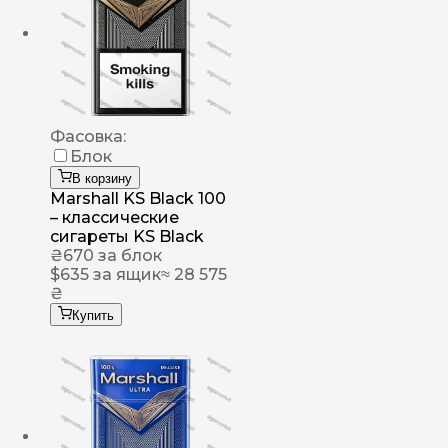
Фасовка:
Блок
В корзину
Marshall KS Black 100
– классические
сигареты KS Black
₴
670
за блок
$
635
за ящик
≈ 28 575
₴
Купить