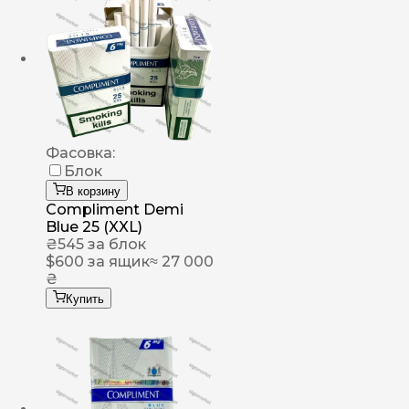
Фасовка:
Блок
В корзину
Compliment Demi
Blue 25 (XXL)
₴
545
за блок
$
600
за ящик
≈ 27 000
₴
Купить