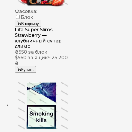
Фасовка:
Блок
В корзину
Lifa Super Slims
Strawberry —
клубничный супер
слимс
₴
550
за блок
$
560
за ящик
≈ 25 200
₴
Купить