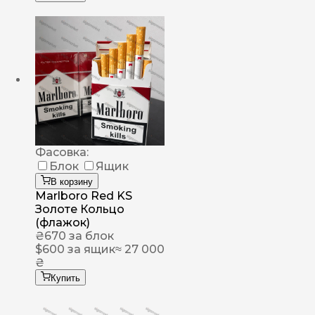
Фасовка:
Блок
Ящик
В корзину
Marlboro Red KS
Золоте Кольцо
(флажок)
₴
670
за блок
$
600
за ящик
≈ 27 000
₴
Купить