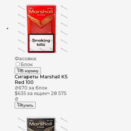
Фасовка:
Блок
В корзину
Сигареты Marshall KS
Red 100
₴
670
за блок
$
635
за ящик
≈ 28 575
₴
Купить