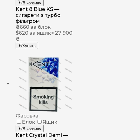
В корзину
Kent 8 Blue KS —
сигарети з турбо
фільтром
₴
660
за блок
$
620
за ящик
≈ 27 900
₴
Купить
Фасовка:
Блок
Ящик
В корзину
Kent Crystal Demi —