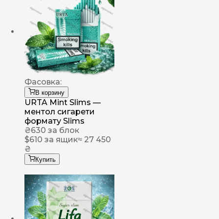
Фасовка:
В корзину
URTA Mint Slims —
ментол сигарети
формату Slims
₴
630
за блок
$
610
за ящик
≈ 27 450
₴
Купить