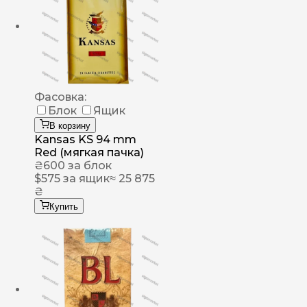
Фасовка:
Блок
Ящик
В корзину
Kansas KS 94 mm
Red (мягкая пачка)
₴
600
за блок
$
575
за ящик
≈ 25 875
₴
Купить