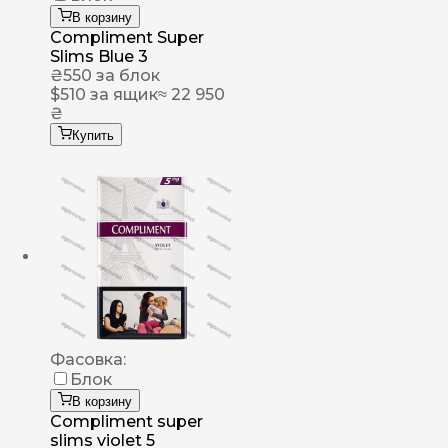
В корзину
Compliment Super
Slims Blue 3
₴
550
за блок
$
510
за ящик
≈ 22 950
₴
Купить
Фасовка:
Блок
В корзину
Compliment super
slims violet 5