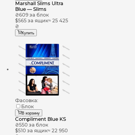
Marshall Slims Ultra
Blue — Slims
₴
609
за блок
$
565
за ящик
≈ 25 425
₴
Купить
Фасовка:
Блок
В корзину
Compliment Blue KS
₴
550
за блок
$
510
за ящик
≈ 22 950