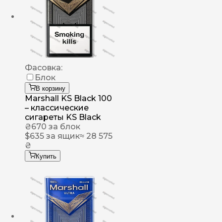
Фасовка:
Блок
В корзину
Marshall KS Black 100
– классические
сигареты KS Black
₴
670
за блок
$
635
за ящик
≈ 28 575
₴
Купить