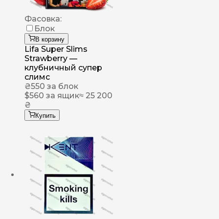
Фасовка:
Блок
В корзину
Lifa Super Slims
Strawberry —
клубничный супер
слимс
₴
550
за блок
$
560
за ящик
≈ 25 200
₴
Купить