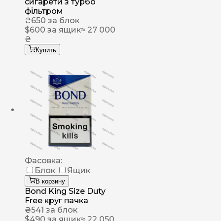
сигарети з турбо
фільтром
₴
650
за блок
$
600
за ящик
≈ 27 000
₴
Купить
Фасовка:
Блок
Ящик
В корзину
Bond King Size Duty
Free круг пачка
₴
541
за блок
$
490
за ящик
≈ 22 050