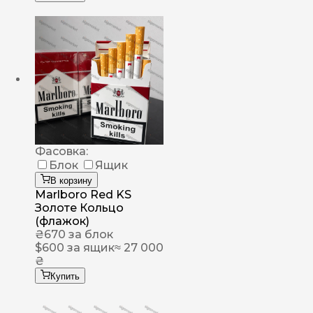
Фасовка:
Блок
Ящик
В корзину
Marlboro Red KS
Золоте Кольцо
(флажок)
₴
670
за блок
$
600
за ящик
≈ 27 000
₴
Купить