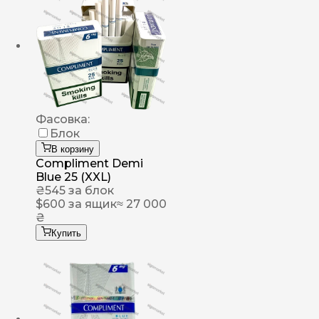
Фасовка:
Блок
В корзину
Compliment Demi
Blue 25 (XXL)
₴
545
за блок
$
600
за ящик
≈ 27 000
₴
Купить