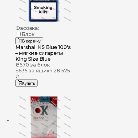
Фасовка:
Блок
В корзину
Marshall KS Blue 100's
– мягкие сигареты
King Size Blue
₴
670
за блок
$
635
за ящик
≈ 28 575
₴
Купить