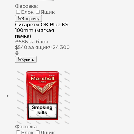
Фасовка:
Блок
Ящик
В корзину
Сигареты OK Blue KS
100mm (мягкая
пачка)
₴
586
за блок
$
540
за ящик
≈ 24 300
₴
Купить
Фасовка:
Блок
Ящик