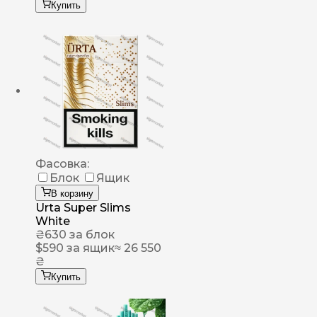
Купить
Фасовка:
Блок
Ящик
В корзину
Urta Super Slims
White
₴
630
за блок
$
590
за ящик
≈ 26 550
₴
Купить