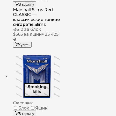
В корзину
Marshall Slims Red
CLASSIC —
классические тонкие
сигареты Slims
₴
610
за блок
$
565
за ящик
≈ 25 425
₴
Купить
Фасовка:
Блок
Ящик
В корзину