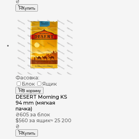
₴
Купить
Фасовка:
Блок
Ящик
В корзину
DESERT Morning KS
94 mm (мягкая
пачка)
₴
605
за блок
$
560
за ящик
≈ 25 200
₴
Купить