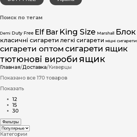
Поиск по тегам
King Size
Блок
Elf Bar
Duty Free
Marshall
Demi
класичні сигарети
легкі сигарети
міцні сигарети
сигарети ящик
сигарети оптом
ящик
тютюнові вироби
Главная
/
Доставка
/
Киверцы
Показано все 170 товаров
Показать
12
15
30
Фильтры
Категории