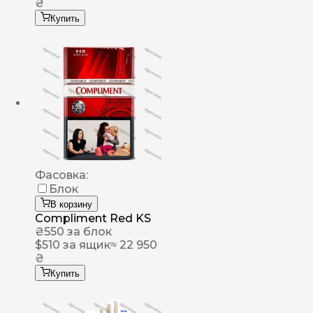
₴
Купить
Фасовка:
Блок
В корзину
Compliment Red KS
₴
550
за блок
$
510
за ящик
≈ 22 950
₴
Купить