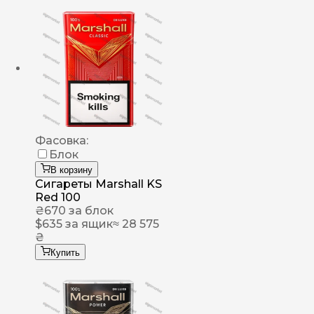
Фасовка:
Блок
В корзину
Сигареты Marshall KS
Red 100
₴
670
за блок
$
635
за ящик
≈ 28 575
₴
Купить