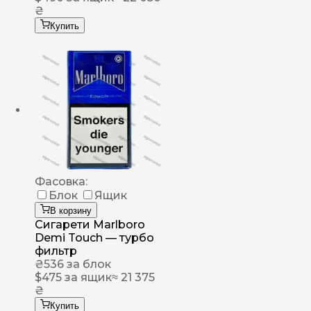
₴
Купить
Фасовка:
Блок
Ящик
В корзину
Сигарети Marlboro
Demi Touch — турбо
фильтр
₴
536
за блок
$
475
за ящик
≈ 21 375
₴
Купить