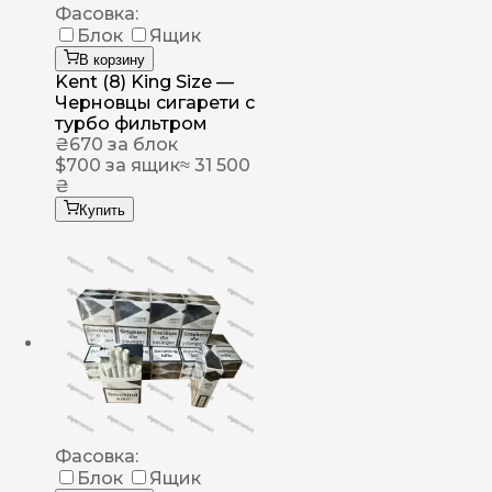
Фасовка:
Блок
Ящик
В корзину
Kent (8) King Size —
Черновцы сигарети с
турбо фильтром
₴
670
за блок
$
700
за ящик
≈ 31 500
₴
Купить
Фасовка:
Блок
Ящик