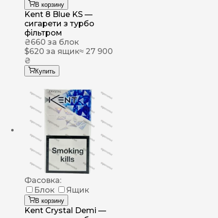
В корзину
Kent 8 Blue KS —
сигарети з турбо
фільтром
₴
660
за блок
$
620
за ящик
≈ 27 900
₴
Купить
Фасовка:
Блок
Ящик
В корзину
Kent Crystal Demi —