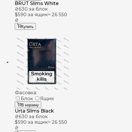
BRUT Slims White
₴
630
за блок
$
590
за ящик
≈ 26 550
₴
Купить
Фасовка:
Блок
Ящик
В корзину
Urta Slims Black
₴
630
за блок
$
590
за ящик
≈ 26 550
₴