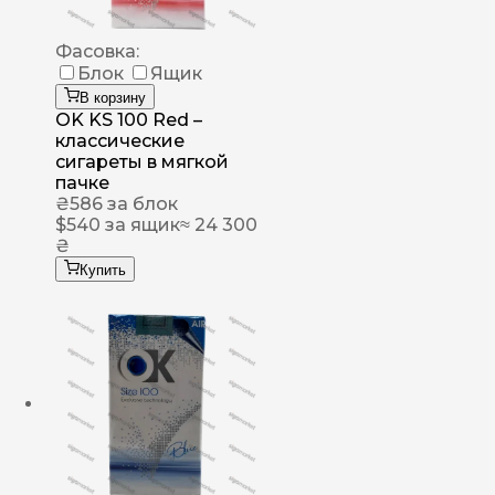
Фасовка:
Блок
Ящик
В корзину
OK KS 100 Red –
классические
сигареты в мягкой
пачке
₴
586
за блок
$
540
за ящик
≈ 24 300
₴
Купить