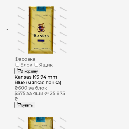
Фасовка:
Блок
Ящик
В корзину
Kansas KS 94 mm
Blue (мягкая пачка)
₴
600
за блок
$
575
за ящик
≈ 25 875
₴
Купить