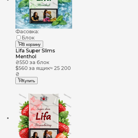
Фасовка:
Блок
В корзину
Lifa Super Slims
Menthol
₴
550
за блок
$
560
за ящик
≈ 25 200
₴
Купить