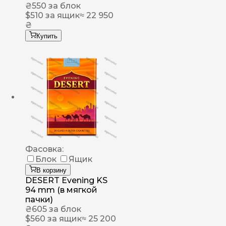
₴
550
за блок
$
510
за ящик
≈ 22 950
₴
Купить
Фасовка:
Блок
Ящик
В корзину
DESERT Evening KS
94 mm (в мягкой
пачки)
₴
605
за блок
$
560
за ящик
≈ 25 200