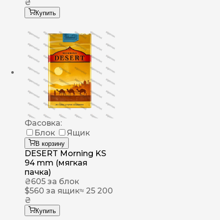
₴
Купить
Фасовка:
Блок
Ящик
В корзину
DESERT Morning KS
94 mm (мягкая
пачка)
₴
605
за блок
$
560
за ящик
≈ 25 200
₴
Купить