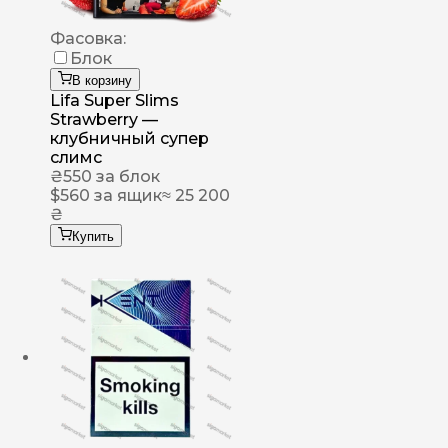
Фасовка:
Блок
В корзину
Lifa Super Slims
Strawberry —
клубничный супер
слимс
₴
550
за блок
$
560
за ящик
≈ 25 200
₴
Купить