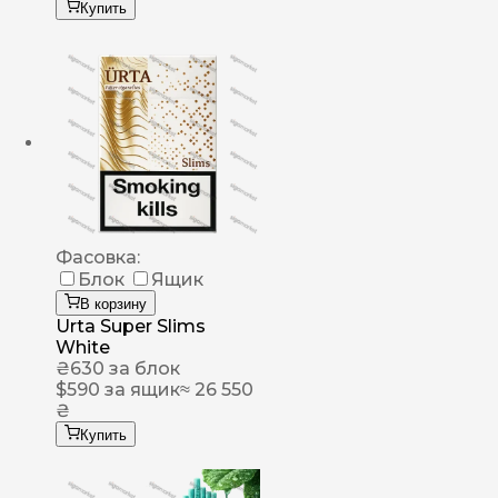
Купить
Фасовка:
Блок
Ящик
В корзину
Urta Super Slims
White
₴
630
за блок
$
590
за ящик
≈ 26 550
₴
Купить