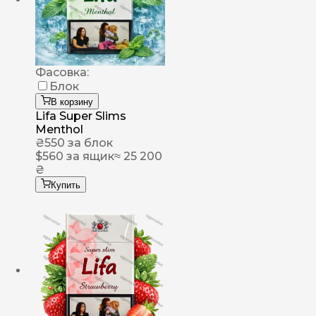
Фасовка:
Блок
В корзину
Lifa Super Slims
Menthol
₴
550
за блок
$
560
за ящик
≈ 25 200
₴
Купить