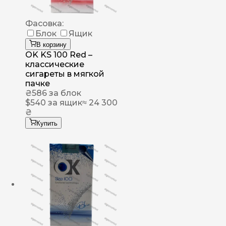
Фасовка:
Блок
Ящик
В корзину
OK KS 100 Red –
классические
сигареты в мягкой
пачке
₴
586
за блок
$
540
за ящик
≈ 24 300
₴
Купить