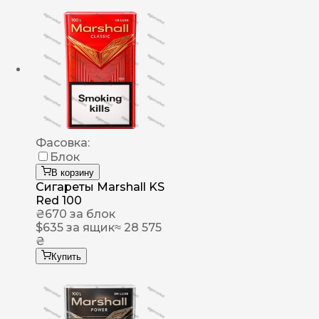
Фасовка:
Блок
В корзину
Сигареты Marshall KS
Red 100
₴
670
за блок
$
635
за ящик
≈ 28 575
₴
Купить