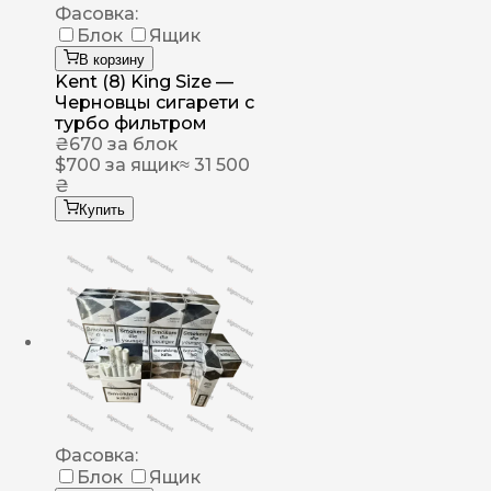
Фасовка:
Блок
Ящик
В корзину
Kent (8) King Size —
Черновцы сигарети с
турбо фильтром
₴
670
за блок
$
700
за ящик
≈ 31 500
₴
Купить
Фасовка:
Блок
Ящик