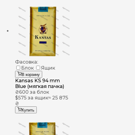
Фасовка:
Блок
Ящик
В корзину
Kansas KS 94 mm
Blue (мягкая пачка)
₴
600
за блок
$
575
за ящик
≈ 25 875
₴
Купить