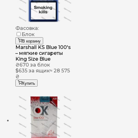
Фасовка:
Блок
В корзину
Marshall KS Blue 100's
– мягкие сигареты
King Size Blue
₴
670
за блок
$
635
за ящик
≈ 28 575
₴
Купить