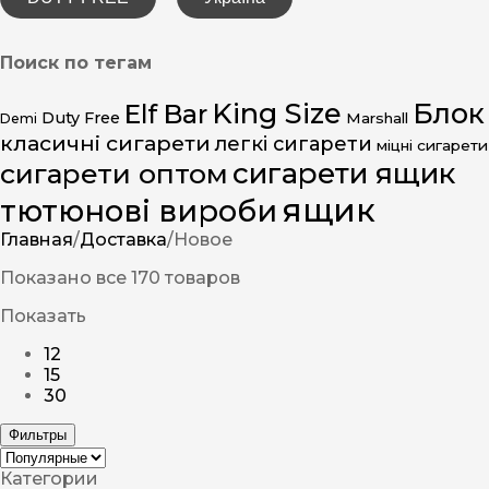
Поиск по тегам
King Size
Блок
Elf Bar
Duty Free
Marshall
Demi
класичні сигарети
легкі сигарети
міцні сигарети
сигарети ящик
сигарети оптом
ящик
тютюнові вироби
Главная
/
Доставка
/
Новое
Показано все 170 товаров
Показать
12
15
30
Фильтры
Категории