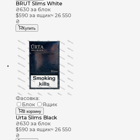
BRUT Slims White
₴
630
за блок
$
590
за ящик
≈ 26 550
₴
Купить
Фасовка:
Блок
Ящик
В корзину
Urta Slims Black
₴
630
за блок
$
590
за ящик
≈ 26 550
₴