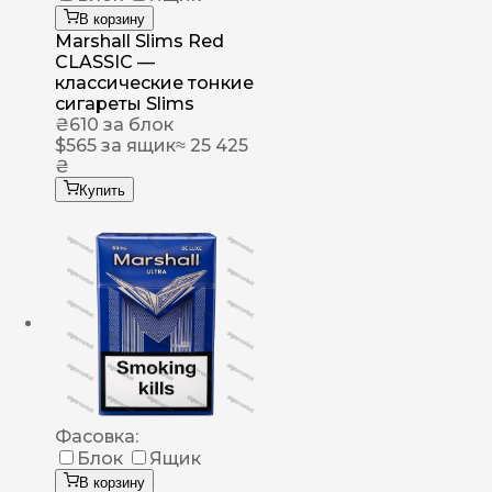
В корзину
Marshall Slims Red
CLASSIC —
классические тонкие
сигареты Slims
₴
610
за блок
$
565
за ящик
≈ 25 425
₴
Купить
Фасовка:
Блок
Ящик
В корзину