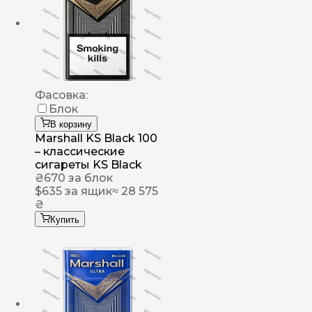
Фасовка:
Блок
В корзину
Marshall KS Black 100
– классические
сигареты KS Black
₴
670
за блок
$
635
за ящик
≈ 28 575
₴
Купить