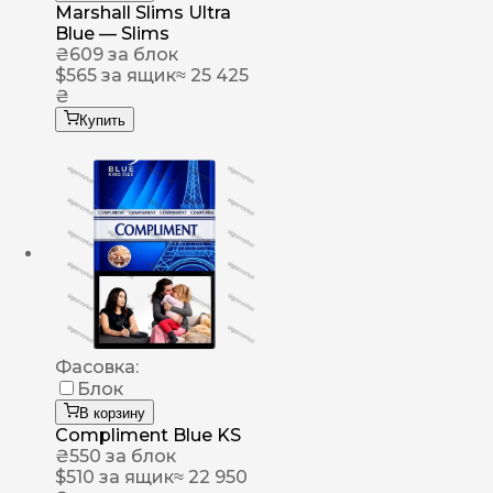
Marshall Slims Ultra
Blue — Slims
₴
609
за блок
$
565
за ящик
≈ 25 425
₴
Купить
Фасовка:
Блок
В корзину
Compliment Blue KS
₴
550
за блок
$
510
за ящик
≈ 22 950