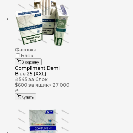
Фасовка:
Блок
В корзину
Compliment Demi
Blue 25 (XXL)
₴
545
за блок
$
600
за ящик
≈ 27 000
₴
Купить