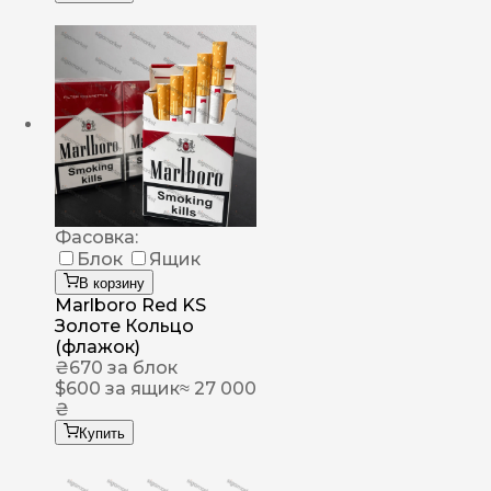
Фасовка:
Блок
Ящик
В корзину
Marlboro Red KS
Золоте Кольцо
(флажок)
₴
670
за блок
$
600
за ящик
≈ 27 000
₴
Купить