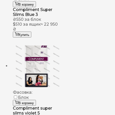
В корзину
Compliment Super
Slims Blue 3
₴
550
за блок
$
510
за ящик
≈ 22 950
₴
Купить
Фасовка:
Блок
В корзину
Compliment super
slims violet 5