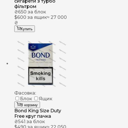
сигарети з турбо
фільтром
₴
650
за блок
$
600
за ящик
≈ 27 000
₴
Купить
Фасовка:
Блок
Ящик
В корзину
Bond King Size Duty
Free круг пачка
₴
541
за блок
$
490
за ящик
≈ 22 050