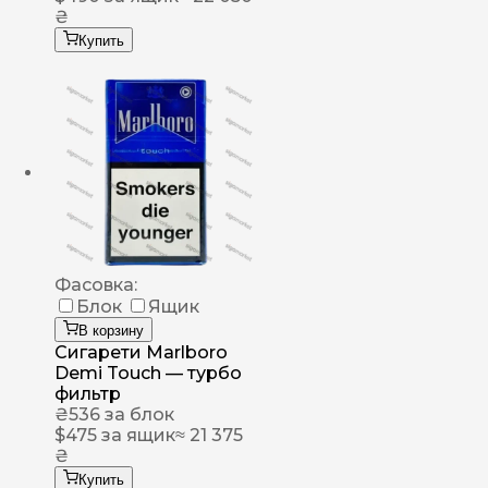
₴
Купить
Фасовка:
Блок
Ящик
В корзину
Сигарети Marlboro
Demi Touch — турбо
фильтр
₴
536
за блок
$
475
за ящик
≈ 21 375
₴
Купить