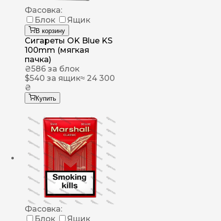
Фасовка:
Блок
Ящик
В корзину
Сигареты OK Blue KS
100mm (мягкая
пачка)
₴
586
за блок
$
540
за ящик
≈ 24 300
₴
Купить
Фасовка:
Блок
Ящик