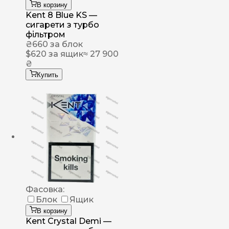
В корзину
Kent 8 Blue KS —
сигарети з турбо
фільтром
₴
660
за блок
$
620
за ящик
≈ 27 900
₴
Купить
Фасовка:
Блок
Ящик
В корзину
Kent Crystal Demi —