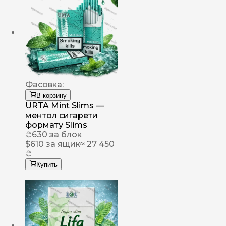
Фасовка:
В корзину
URTA Mint Slims —
ментол сигарети
формату Slims
₴
630
за блок
$
610
за ящик
≈ 27 450
₴
Купить