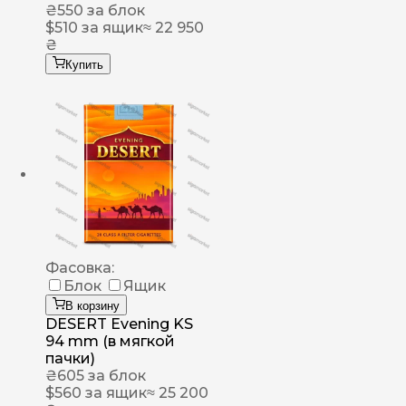
₴
550
за блок
$
510
за ящик
≈ 22 950
₴
Купить
Фасовка:
Блок
Ящик
В корзину
DESERT Evening KS
94 mm (в мягкой
пачки)
₴
605
за блок
$
560
за ящик
≈ 25 200