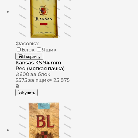
Фасовка:
Блок
Ящик
В корзину
Kansas KS 94 mm
Red (мягкая пачка)
₴
600
за блок
$
575
за ящик
≈ 25 875
₴
Купить