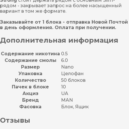
Strong
стоит держать рядом с основным Slim-
рядом - закрывает запрос на более насыщенный
вариант в том же формате.
Заказывайте от 1 блока - отправка Новой Почтой
в день оформления. Оплата при получении.
Дополнительная информация
Содержание никотина
0.5
Содержание смолы
6.0
Размер
Nano
Упаковка
Целофан
Количество
50 блоков
Пачек в блоке
10
Акциз
UA
Бренд
MAN
Фасовка
Блок, Ящик
Отзывы