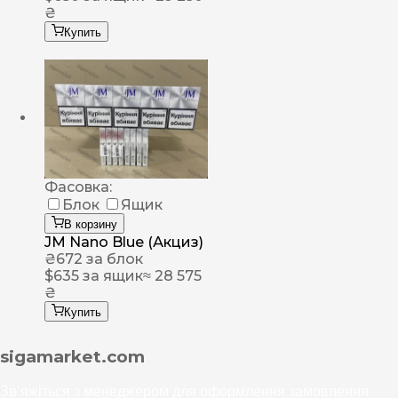
₴
Купить
Фасовка:
Блок
Ящик
В корзину
JM Nano Blue (Акциз)
₴
672
за блок
$
635
за ящик
≈ 28 575
₴
Купить
sigamarket.com
Зв’яжіться з менеджером для оформлення замовлення