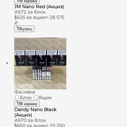
В корзину
JM Nano Red (Акциз)
₴
672
за блок
$
635
за ящик
≈ 28 575
₴
Купить
Фасовка:
Блок
Ящик
В корзину
Dandy Nano Black
(Акциз)
₴
670
за блок
$
650
за ящик
≈ 29 250