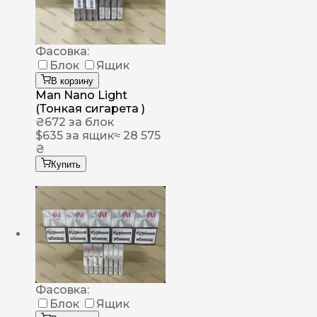
Фасовка:
Блок
Ящик
В корзину
Man Nano Light
(Тонкая сигарета )
₴
672
за блок
$
635
за ящик
≈ 28 575
₴
Купить
Фасовка:
Блок
Ящик