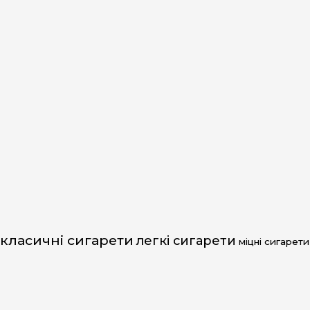
класичні сигарети
легкі сигарети
міцні сигарети