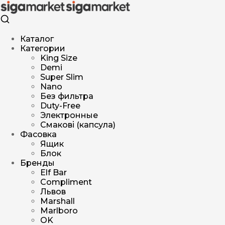
Каталог
Категории
King Size
Demi
Super Slim
Nano
Без фильтра
Duty-Free
Электронные
Смакові (капсула)
Фасовка
Ящик
Блок
Бренды
Elf Bar
Compliment
Львов
Marshall
Marlboro
OK