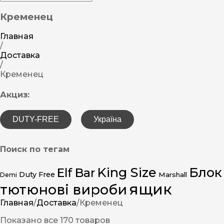
Кременец
Главная
/
Доставка
/
Кременец
Акциз:
DUTY-FREE
Україна
Поиск по тегам
King Size
Блок
Elf Bar
Duty Free
Marshall
Demi
ящик
тютюнові вироби
Главная
/
Доставка
/
Кременец
Показано все 170 товаров