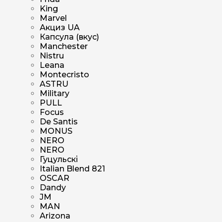
King
Marvel
Акциз UA
Капсула (вкус)
Manchester
Nistru
Leana
Montecristo
ASTRU
Military
PULL
Focus
De Santis
MONUS
NERO
NERO
Гуцульскі
Italian Blend 821
OSCAR
Dandy
JM
MAN
Arizona