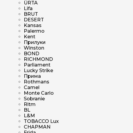
ÜRTA
Lifa
BRUT
DESERT
Kansas
Palermo
Kent
Прилуки
Winston
BOND
RICHMOND
Parliament
Lucky Strike
Прима
Rothmans
Camel
Monte Carlo
Sobranie
Ritm
BL
L&M
TOBACCO Lux
CHAPMAN
Frida