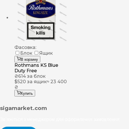
Фасовка:
Блок
Ящик
В корзину
Rothmans KS Blue
Duty Free
₴
614
за блок
$
520
за ящик
≈ 23 400
₴
Купить
sigamarket.com
Зв’яжіться з менеджером для оформлення замовлення