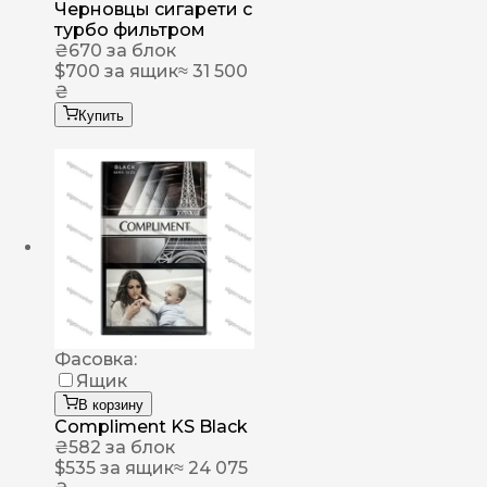
Черновцы сигарети с
турбо фильтром
₴
670
за блок
$
700
за ящик
≈ 31 500
₴
Купить
Фасовка:
Ящик
В корзину
Compliment KS Black
₴
582
за блок
$
535
за ящик
≈ 24 075