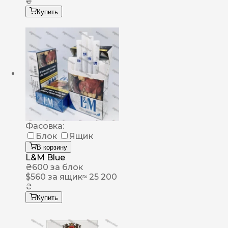
₴
Купить
Фасовка:
Блок
Ящик
В корзину
L&M Blue
₴
600
за блок
$
560
за ящик
≈ 25 200
₴
Купить