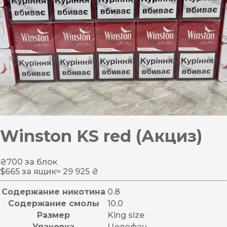
Winston KS red (Акциз)
₴
700
за блок
$
665
за ящик
≈ 29 925 ₴
Содержание никотина
0.8
Содержание смолы
10.0
Размер
King size
Упаковка
Целофан