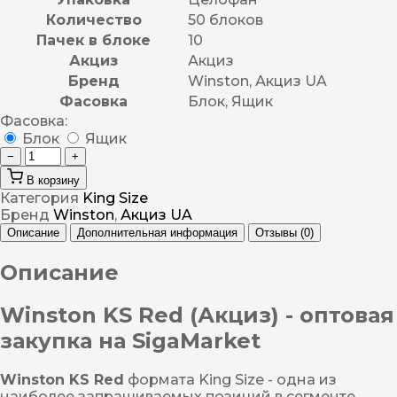
Количество
50 блоков
Пачек в блоке
10
Акциз
Акциз
Бренд
Winston, Акциз UA
Фасовка
Блок, Ящик
Фасовка:
Блок
Ящик
−
+
В корзину
Категория
King Size
Бренд
Winston
,
Акциз UA
Описание
Дополнительная информация
Отзывы (0)
Описание
Winston KS Red (Акциз) - оптовая
закупка на SigaMarket
Winston KS Red
формата King Size - одна из
наиболее запрашиваемых позиций в сегменте