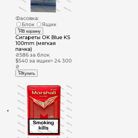
Фасовка:
Блок
Ящик
В корзину
Сигареты OK Blue KS
100mm (мягкая
пачка)
₴
586
за блок
$
540
за ящик
≈ 24 300
₴
Купить