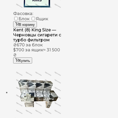
Фасовка:
Блок
Ящик
В корзину
Kent (8) King Size —
Черновцы сигарети с
турбо фильтром
₴
670
за блок
$
700
за ящик
≈ 31 500
₴
Купить