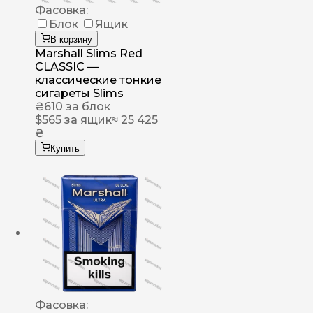
Фасовка:
Блок
Ящик
В корзину
Marshall Slims Red
CLASSIC —
классические тонкие
сигареты Slims
₴
610
за блок
$
565
за ящик
≈ 25 425
₴
Купить
Фасовка: