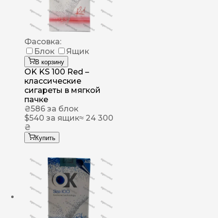
Фасовка:
Блок
Ящик
В корзину
OK KS 100 Red –
классические
сигареты в мягкой
пачке
₴
586
за блок
$
540
за ящик
≈ 24 300
₴
Купить