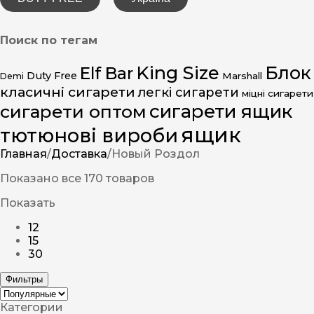
Поиск по тегам
King Size
Блок
Elf Bar
Duty Free
Marshall
Demi
класичні сигарети
легкі сигарети
міцні сигарети
сигарети ящик
сигарети оптом
ящик
тютюнові вироби
Главная
/
Доставка
/
Новый Роздол
Показано все 170 товаров
Показать
12
15
30
Фильтры
Категории