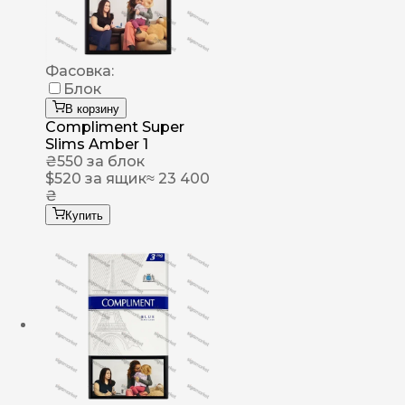
Фасовка:
Блок
В корзину
Compliment Super
Slims Amber 1
₴
550
за блок
$
520
за ящик
≈ 23 400
₴
Купить