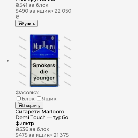
₴
541
за блок
$
490
за ящик
≈ 22 050
₴
Купить
Фасовка:
Блок
Ящик
В корзину
Сигарети Marlboro
Demi Touch — турбо
фильтр
₴
536
за блок
$
475
за ящик
≈ 21 375