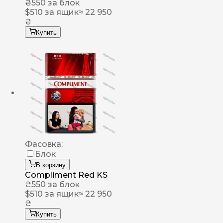
₴
550
за блок
$
510
за ящик
≈ 22 950
₴
Купить
Фасовка:
Блок
В корзину
Compliment Red KS
₴
550
за блок
$
510
за ящик
≈ 22 950
₴
Купить