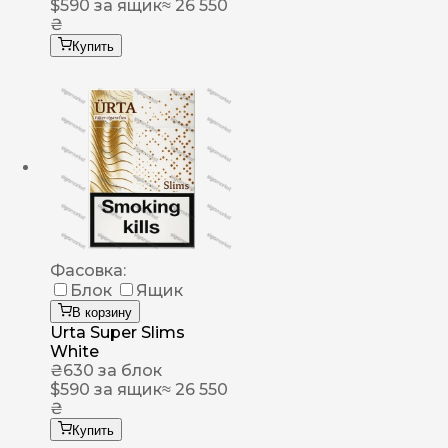
$
590
за ящик
≈ 26 550
₴
Купить
Фасовка:
Блок
Ящик
В корзину
Urta Super Slims
White
₴
630
за блок
$
590
за ящик
≈ 26 550
₴
Купить