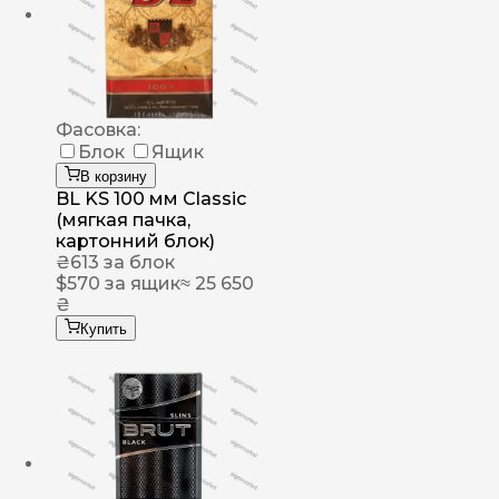
Фасовка:
Блок
Ящик
В корзину
BL KS 100 мм Classic
(мягкая пачка,
картонний блок)
₴
613
за блок
$
570
за ящик
≈ 25 650
₴
Купить