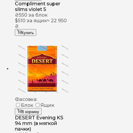
Compliment super
slims violet 5
₴
550
за блок
$
510
за ящик
≈ 22 950
₴
Купить
Фасовка:
Блок
Ящик
В корзину
DESERT Evening KS
94 mm (в мягкой
пачки)