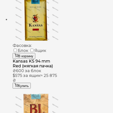
Фасовка:
Блок
Ящик
В корзину
Kansas KS 94 mm
Red (мягкая пачка)
₴
600
за блок
$
575
за ящик
≈ 25 875
₴
Купить