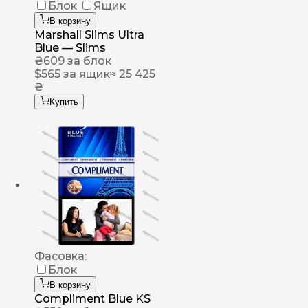
Блок
Ящик
В корзину
Marshall Slims Ultra
Blue — Slims
₴
609
за блок
$
565
за ящик
≈ 25 425
₴
Купить
Фасовка:
Блок
В корзину
Compliment Blue KS