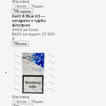
Фасовка:
Блок
Ящик
В корзину
Kent 8 Blue KS —
сигарети з турбо
фільтром
₴
660
за блок
$
620
за ящик
≈ 27 900
₴
Купить
Фасовка:
Блок
Ящик