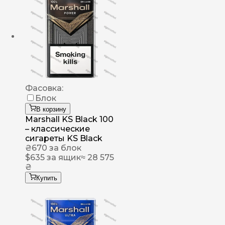
Фасовка:
Блок
В корзину
Marshall KS Black 100
– классические
сигареты KS Black
₴
670
за блок
$
635
за ящик
≈ 28 575
₴
Купить