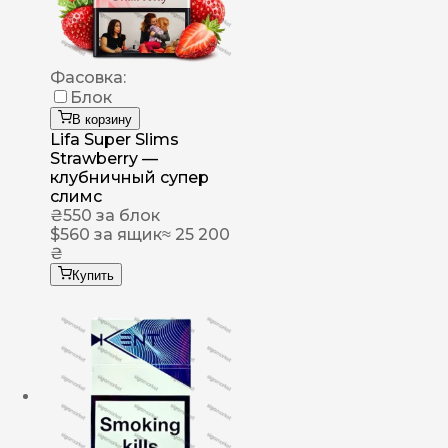
Фасовка:
Блок
В корзину
Lifa Super Slims
Strawberry —
клубничный супер
слимс
₴
550
за блок
$
560
за ящик
≈ 25 200
₴
Купить