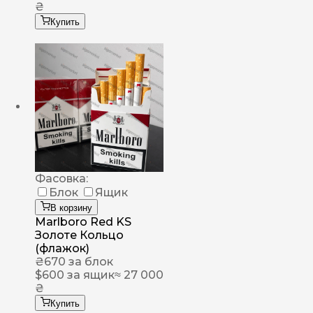
₴
Купить
Фасовка:
Блок
Ящик
В корзину
Marlboro Red KS
Золоте Кольцо
(флажок)
₴
670
за блок
$
600
за ящик
≈ 27 000
₴
Купить