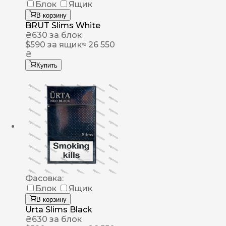
Блок
Ящик
В корзину
BRUT Slims White
₴
630
за блок
$
590
за ящик
≈ 26 550
₴
Купить
Фасовка:
Блок
Ящик
В корзину
Urta Slims Black
₴
630
за блок