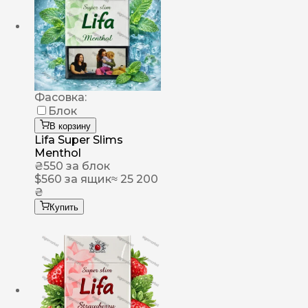
Фасовка:
Блок
В корзину
Lifa Super Slims
Menthol
₴
550
за блок
$
560
за ящик
≈ 25 200
₴
Купить