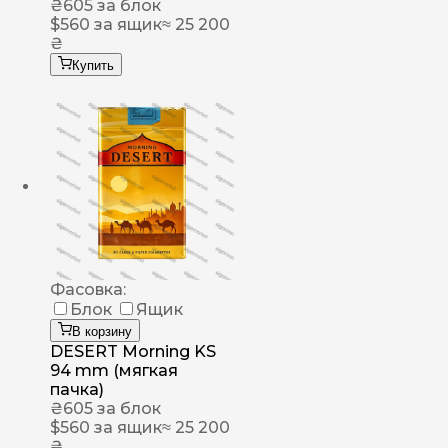
₴
605
за блок
$
560
за ящик
≈ 25 200
₴
Купить
Фасовка:
Блок
Ящик
В корзину
DESERT Morning KS
94 mm (мягкая
пачка)
₴
605
за блок
$
560
за ящик
≈ 25 200
₴