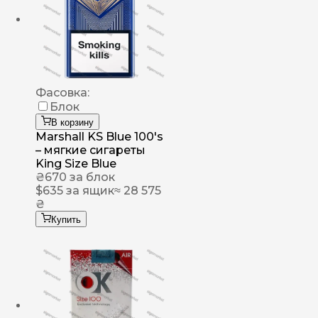
Фасовка:
Блок
В корзину
Marshall KS Blue 100's
– мягкие сигареты
King Size Blue
₴
670
за блок
$
635
за ящик
≈ 28 575
₴
Купить