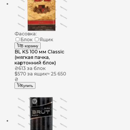
Фасовка:
Блок
Ящик
В корзину
BL KS 100 мм Classic
(мягкая пачка,
картонний блок)
₴
613
за блок
$
570
за ящик
≈ 25 650
₴
Купить