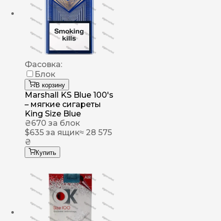
Фасовка:
Блок
В корзину
Marshall KS Blue 100's
– мягкие сигареты
King Size Blue
₴
670
за блок
$
635
за ящик
≈ 28 575
₴
Купить