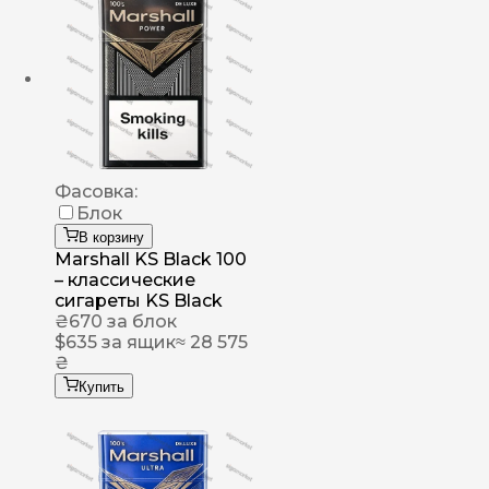
Фасовка:
Блок
В корзину
Marshall KS Black 100
– классические
сигареты KS Black
₴
670
за блок
$
635
за ящик
≈ 28 575
₴
Купить