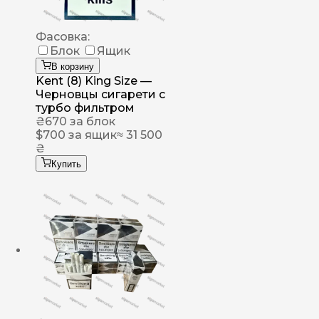
Фасовка:
Блок
Ящик
В корзину
Kent (8) King Size —
Черновцы сигарети с
турбо фильтром
₴
670
за блок
$
700
за ящик
≈ 31 500
₴
Купить