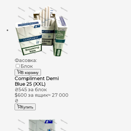
Фасовка:
Блок
В корзину
Compliment Demi
Blue 25 (XXL)
₴
545
за блок
$
600
за ящик
≈ 27 000
₴
Купить