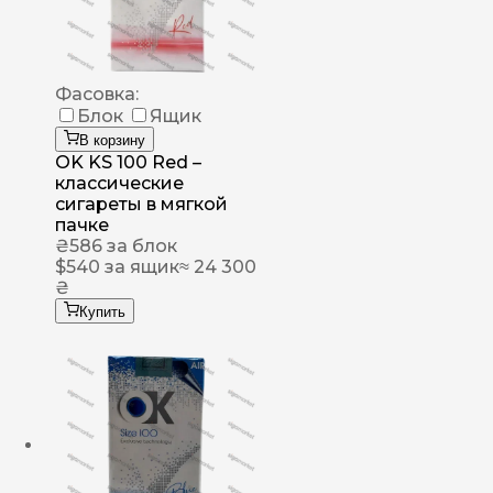
Фасовка:
Блок
Ящик
В корзину
OK KS 100 Red –
классические
сигареты в мягкой
пачке
₴
586
за блок
$
540
за ящик
≈ 24 300
₴
Купить