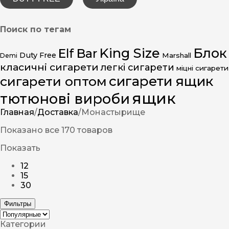
Поиск по тегам
King Size
Блок
Elf Bar
Duty Free
Marshall
Demi
класичні сигарети
легкі сигарети
міцні сигарети
сигарети ящик
сигарети оптом
ящик
тютюнові вироби
Главная
/
Доставка
/
Монастырище
Показано все 170 товаров
Показать
12
15
30
Фильтры
Категории