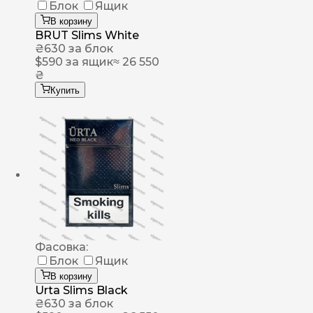
Блок
Ящик
В корзину
BRUT Slims White
₴
630
за блок
$
590
за ящик
≈ 26 550
₴
Купить
Фасовка:
Блок
Ящик
В корзину
Urta Slims Black
₴
630
за блок