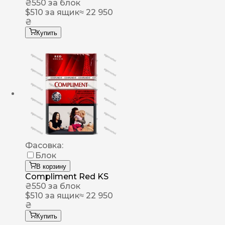
₴
550
за блок
$
510
за ящик
≈ 22 950
₴
Купить
Фасовка:
Блок
В корзину
Compliment Red KS
₴
550
за блок
$
510
за ящик
≈ 22 950
₴
Купить