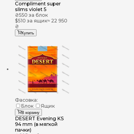
Compliment super
slims violet 5
₴
550
за блок
$
510
за ящик
≈ 22 950
₴
Купить
Фасовка:
Блок
Ящик
В корзину
DESERT Evening KS
94 mm (в мягкой
пачки)