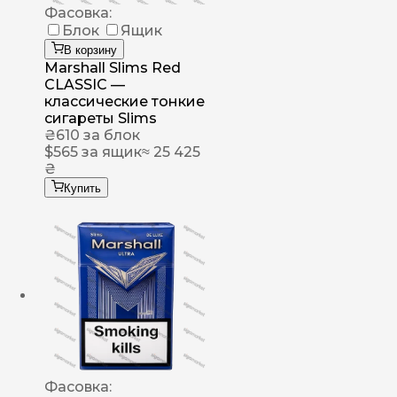
Фасовка:
Блок
Ящик
В корзину
Marshall Slims Red
CLASSIC —
классические тонкие
сигареты Slims
₴
610
за блок
$
565
за ящик
≈ 25 425
₴
Купить
Фасовка: