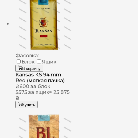
Фасовка:
Блок
Ящик
В корзину
Kansas KS 94 mm
Red (мягкая пачка)
₴
600
за блок
$
575
за ящик
≈ 25 875
₴
Купить