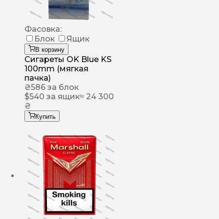
Фасовка:
Блок
Ящик
В корзину
Сигареты OK Blue KS
100mm (мягкая
пачка)
₴
586
за блок
$
540
за ящик
≈ 24 300
₴
Купить