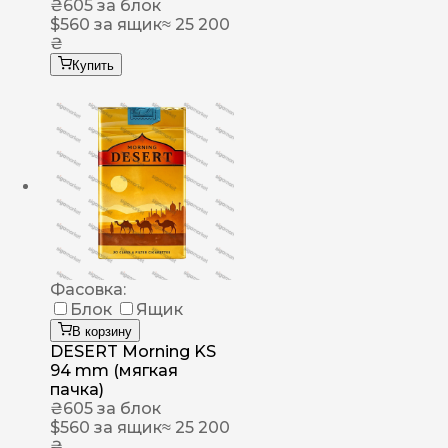
₴
605
за блок
$
560
за ящик
≈ 25 200
₴
Купить
Фасовка:
Блок
Ящик
В корзину
DESERT Morning KS
94 mm (мягкая
пачка)
₴
605
за блок
$
560
за ящик
≈ 25 200
₴