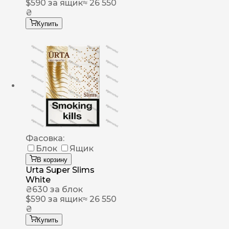
$
590
за ящик
≈ 26 550
₴
Купить
Фасовка:
Блок
Ящик
В корзину
Urta Super Slims
White
₴
630
за блок
$
590
за ящик
≈ 26 550
₴
Купить