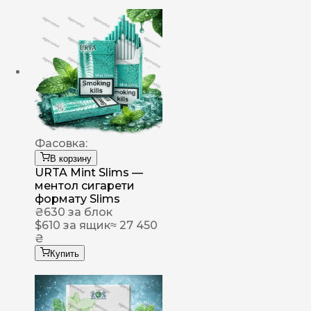
Фасовка:
В корзину
URTA Mint Slims —
ментол сигарети
формату Slims
₴
630
за блок
$
610
за ящик
≈ 27 450
₴
Купить