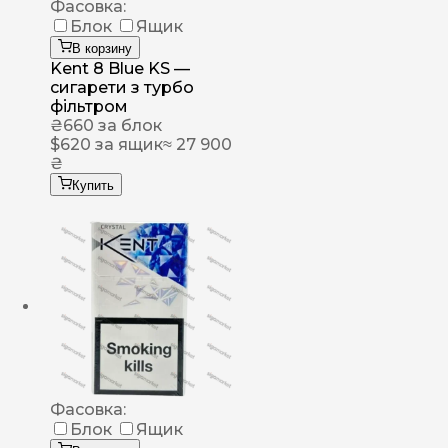
Фасовка:
Блок
Ящик
В корзину
Kent 8 Blue KS —
сигарети з турбо
фільтром
₴
660
за блок
$
620
за ящик
≈ 27 900
₴
Купить
Фасовка:
Блок
Ящик