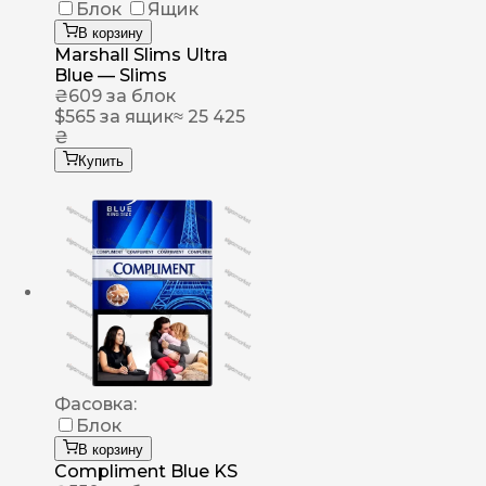
Блок
Ящик
В корзину
Marshall Slims Ultra
Blue — Slims
₴
609
за блок
$
565
за ящик
≈ 25 425
₴
Купить
Фасовка:
Блок
В корзину
Compliment Blue KS