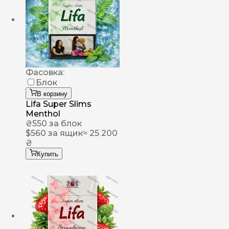
Фасовка:
Блок
В корзину
Lifa Super Slims
Menthol
₴
550
за блок
$
560
за ящик
≈ 25 200
₴
Купить