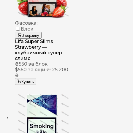
Фасовка:
Блок
В корзину
Lifa Super Slims
Strawberry —
клубничный супер
слимс
₴
550
за блок
$
560
за ящик
≈ 25 200
₴
Купить