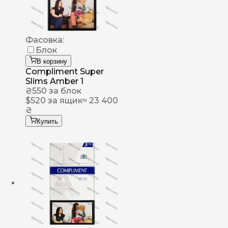
Фасовка:
Блок
В корзину
Compliment Super
Slims Amber 1
₴
550
за блок
$
520
за ящик
≈ 23 400
₴
Купить