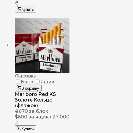
₴
Купить
Фасовка:
Блок
Ящик
В корзину
Marlboro Red KS
Золоте Кольцо
(флажок)
₴
670
за блок
$
600
за ящик
≈ 27 000
₴
Купить