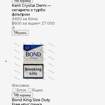
В корзину
Kent Crystal Demi —
сигарети з турбо
фільтром
₴
650
за блок
$
600
за ящик
≈ 27 000
₴
Купить
Фасовка:
Блок
Ящик
В корзину
Bond King Size Duty
Free круг пачка