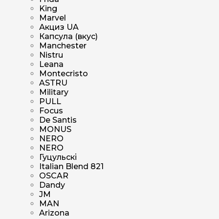
King
Marvel
Акциз UA
Капсула (вкус)
Manchester
Nistru
Leana
Montecristo
ASTRU
Military
PULL
Focus
De Santis
MONUS
NERO
NERO
Гуцульскі
Italian Blend 821
OSCAR
Dandy
JM
MAN
Arizona