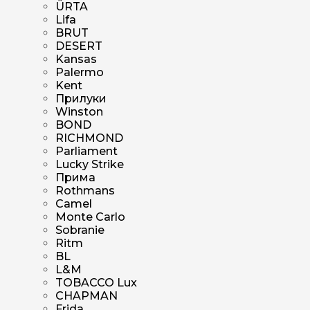
ÜRTA
Lifa
BRUT
DESERT
Kansas
Palermo
Kent
Прилуки
Winston
BOND
RICHMOND
Parliament
Lucky Strike
Прима
Rothmans
Camel
Monte Carlo
Sobranie
Ritm
BL
L&M
TOBACCO Lux
CHAPMAN
Frida