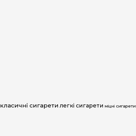
класичні сигарети
легкі сигарети
міцні сигарети