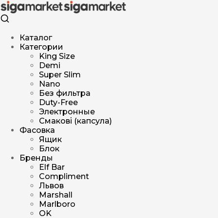
Каталог
Категории
King Size
Demi
Super Slim
Nano
Без фильтра
Duty-Free
Электронные
Смакові (капсула)
Фасовка
Ящик
Блок
Бренды
Elf Bar
Compliment
Львов
Marshall
Marlboro
OK