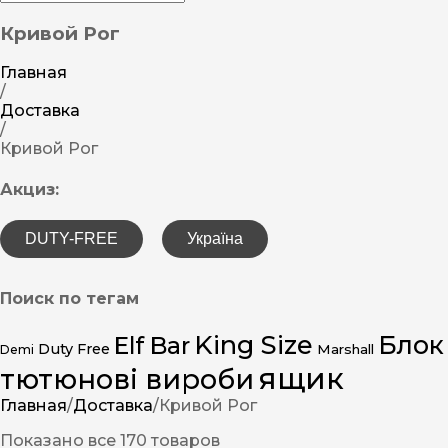
Кривой Рог
Главная
/
Доставка
/
Кривой Рог
Акциз:
DUTY-FREE
Україна
Поиск по тегам
King Size
Блок
Elf Bar
Duty Free
Marshall
Demi
ящик
тютюнові вироби
Главная
/
Доставка
/
Кривой Рог
Показано все 170 товаров