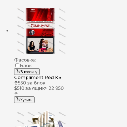
Фасовка:
Блок
В корзину
Compliment Red KS
₴
550
за блок
$
510
за ящик
≈ 22 950
₴
Купить