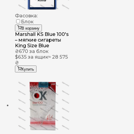
Фасовка:
Блок
В корзину
Marshall KS Blue 100's
– мягкие сигареты
King Size Blue
₴
670
за блок
$
635
за ящик
≈ 28 575
₴
Купить