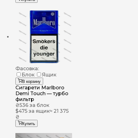
Фасовка:
Блок
Ящик
В корзину
Сигарети Marlboro
Demi Touch — турбо
фильтр
₴
536
за блок
$
475
за ящик
≈ 21 375
₴
Купить