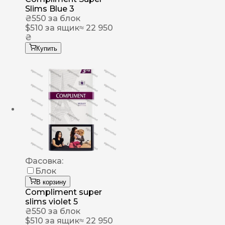
Slims Blue 3
₴
550
за блок
$
510
за ящик
≈ 22 950
₴
Купить
Фасовка:
Блок
В корзину
Compliment super
slims violet 5
₴
550
за блок
$
510
за ящик
≈ 22 950