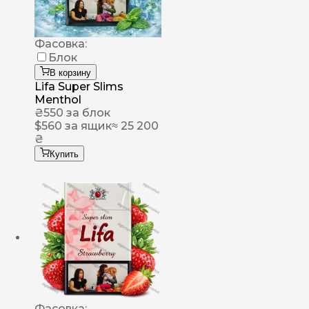
Фасовка:
Блок
В корзину
Lifa Super Slims
Menthol
₴
550
за блок
$
560
за ящик
≈ 25 200
₴
Купить
Фасовка: