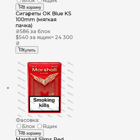
Блок
Ящик
В корзину
Сигареты OK Blue KS
100mm (мягкая
пачка)
₴
586
за блок
$
540
за ящик
≈ 24 300
₴
Купить
Фасовка:
Блок
Ящик
В корзину
Marshall Slims Red