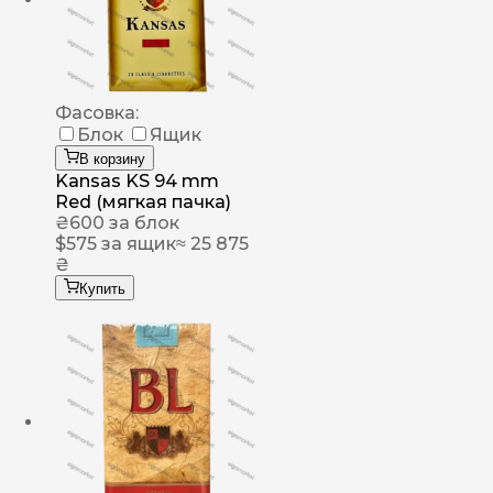
Фасовка:
Блок
Ящик
В корзину
Kansas KS 94 mm
Red (мягкая пачка)
₴
600
за блок
$
575
за ящик
≈ 25 875
₴
Купить