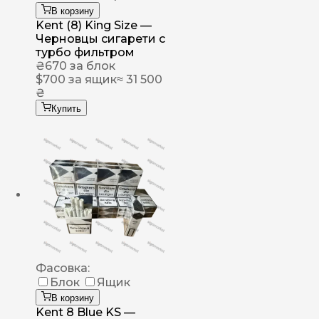
В корзину
Kent (8) King Size —
Черновцы сигарети с
турбо фильтром
₴
670
за блок
$
700
за ящик
≈ 31 500
₴
Купить
Фасовка:
Блок
Ящик
В корзину
Kent 8 Blue KS —