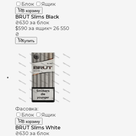
Блок
Ящик
В корзину
BRUT Slims Black
₴
630
за блок
$
590
за ящик
≈ 26 550
₴
Купить
Фасовка:
Блок
Ящик
В корзину
BRUT Slims White
₴
630
за блок