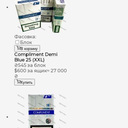
Фасовка:
Блок
В корзину
Compliment Demi
Blue 25 (XXL)
₴
545
за блок
$
600
за ящик
≈ 27 000
₴
Купить