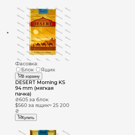
Фасовка:
Блок
Ящик
В корзину
DESERT Morning KS
94 mm (мягкая
пачка)
₴
605
за блок
$
560
за ящик
≈ 25 200
₴
Купить