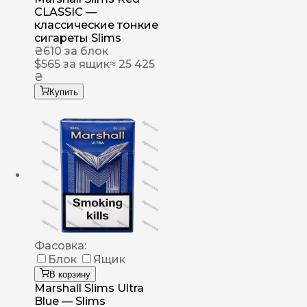
CLASSIC —
классические тонкие
сигареты Slims
₴
610
за блок
$
565
за ящик
≈ 25 425
₴
Купить
Фасовка:
Блок
Ящик
В корзину
Marshall Slims Ultra
Blue — Slims