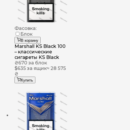
Фасовка:
Блок
В корзину
Marshall KS Black 100
– классические
сигареты KS Black
₴
670
за блок
$
635
за ящик
≈ 28 575
₴
Купить