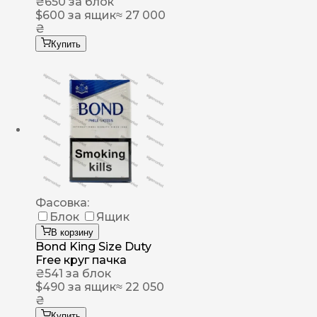
₴
650
за блок
$
600
за ящик
≈ 27 000
₴
Купить
Фасовка:
Блок
Ящик
В корзину
Bond King Size Duty
Free круг пачка
₴
541
за блок
$
490
за ящик
≈ 22 050
₴
Купить