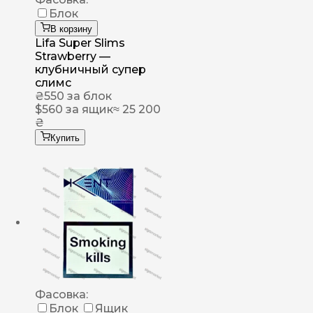
Блок
В корзину
Lifa Super Slims
Strawberry —
клубничный супер
слимс
₴
550
за блок
$
560
за ящик
≈ 25 200
₴
Купить
Фасовка:
Блок
Ящик