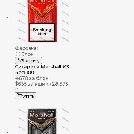
Фасовка:
Блок
В корзину
Сигареты Marshall KS
Red 100
₴
670
за блок
$
635
за ящик
≈ 28 575
₴
Купить