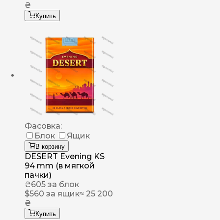
₴
Купить
Фасовка:
Блок
Ящик
В корзину
DESERT Evening KS
94 mm (в мягкой
пачки)
₴
605
за блок
$
560
за ящик
≈ 25 200
₴
Купить