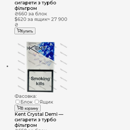
сигарети з турбо
фільтром
₴
660
за блок
$
620
за ящик
≈ 27 900
₴
Купить
Фасовка:
Блок
Ящик
В корзину
Kent Crystal Demi —
сигарети з турбо
фільтром