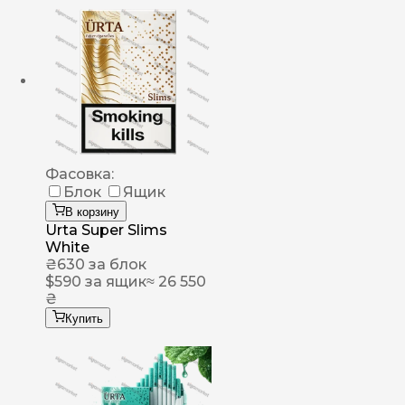
Фасовка:
Блок
Ящик
В корзину
Urta Super Slims
White
₴
630
за блок
$
590
за ящик
≈ 26 550
₴
Купить