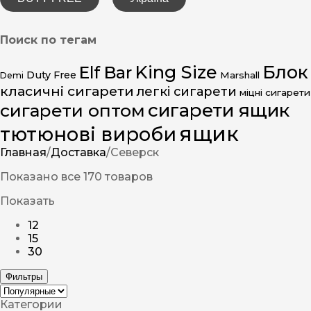
Поиск по тегам
King Size
Блок
Elf Bar
Duty Free
Marshall
Demi
класичні сигарети
легкі сигарети
міцні сигарети
сигарети ящик
сигарети оптом
ящик
тютюнові вироби
Главная
/
Доставка
/
Северск
Показано все 170 товаров
Показать
12
15
30
Фильтры
Категории