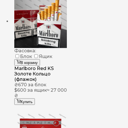
Фасовка:
Блок
Ящик
В корзину
Marlboro Red KS
Золоте Кольцо
(флажок)
₴
670
за блок
$
600
за ящик
≈ 27 000
₴
Купить