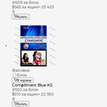
₴
609
за блок
$
565
за ящик
≈ 25 425
₴
Купить
Фасовка:
Блок
В корзину
Compliment Blue KS
₴
550
за блок
$
510
за ящик
≈ 22 950
₴
Купить