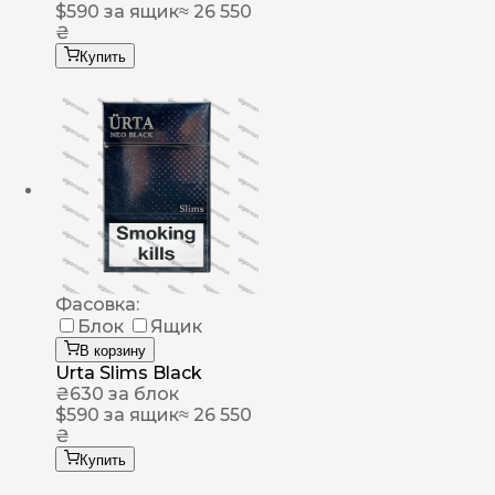
$
590
за ящик
≈ 26 550
₴
Купить
Фасовка:
Блок
Ящик
В корзину
Urta Slims Black
₴
630
за блок
$
590
за ящик
≈ 26 550
₴
Купить