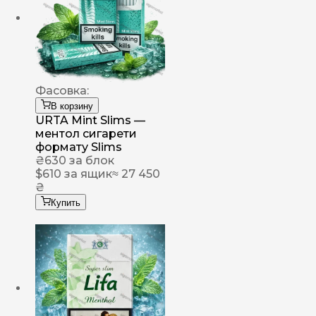
Фасовка:
В корзину
URTA Mint Slims —
ментол сигарети
формату Slims
₴
630
за блок
$
610
за ящик
≈ 27 450
₴
Купить