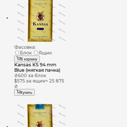
Фасовка:
Блок
Ящик
В корзину
Kansas KS 94 mm
Blue (мягкая пачка)
₴
600
за блок
$
575
за ящик
≈ 25 875
₴
Купить