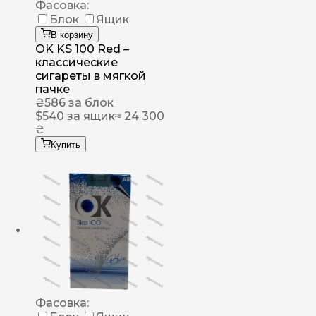
Фасовка:
Блок
Ящик
В корзину
OK KS 100 Red –
классические
сигареты в мягкой
пачке
₴
586
за блок
$
540
за ящик
≈ 24 300
₴
Купить
Фасовка: