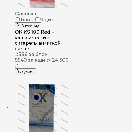
Фасовка:
Блок
Ящик
В корзину
OK KS 100 Red –
классические
сигареты в мягкой
пачке
₴
586
за блок
$
540
за ящик
≈ 24 300
₴
Купить