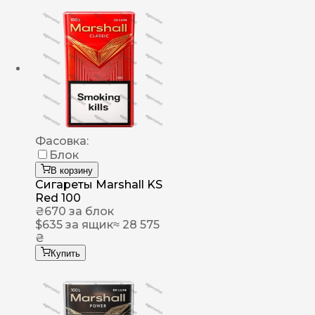
Фасовка:
Блок
В корзину
Сигареты Marshall KS
Red 100
₴
670
за блок
$
635
за ящик
≈ 28 575
₴
Купить