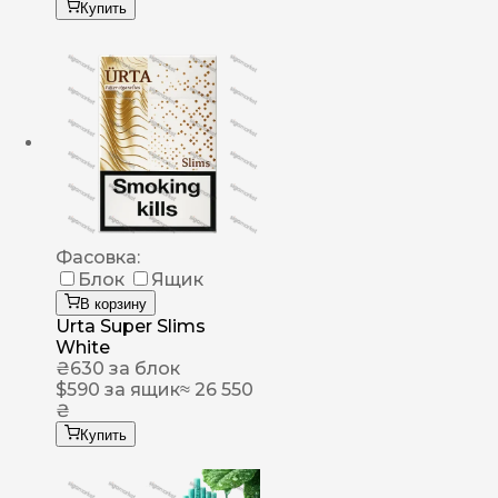
Купить
Фасовка:
Блок
Ящик
В корзину
Urta Super Slims
White
₴
630
за блок
$
590
за ящик
≈ 26 550
₴
Купить