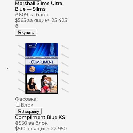
Marshall Slims Ultra
Blue — Slims
₴
609
за блок
$
565
за ящик
≈ 25 425
₴
Купить
Фасовка:
Блок
В корзину
Compliment Blue KS
₴
550
за блок
$
510
за ящик
≈ 22 950