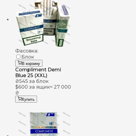
Фасовка:
Блок
В корзину
Compliment Demi
Blue 25 (XXL)
₴
545
за блок
$
600
за ящик
≈ 27 000
₴
Купить