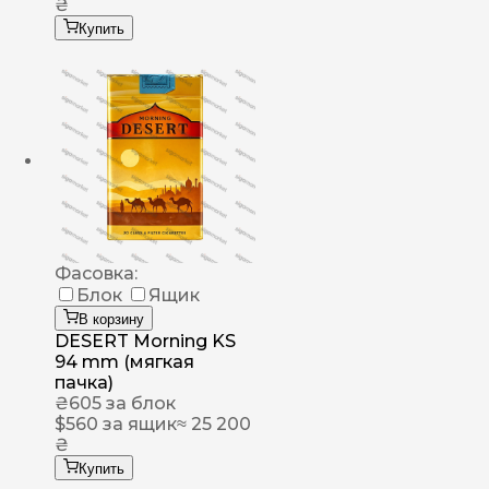
₴
Купить
Фасовка:
Блок
Ящик
В корзину
DESERT Morning KS
94 mm (мягкая
пачка)
₴
605
за блок
$
560
за ящик
≈ 25 200
₴
Купить