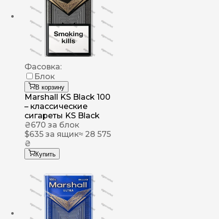
Фасовка:
Блок
В корзину
Marshall KS Black 100
– классические
сигареты KS Black
₴
670
за блок
$
635
за ящик
≈ 28 575
₴
Купить