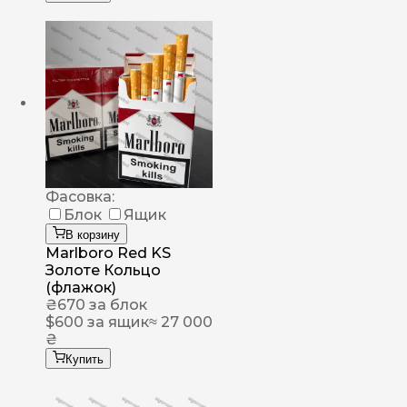
Фасовка:
Блок
Ящик
В корзину
Marlboro Red KS
Золоте Кольцо
(флажок)
₴
670
за блок
$
600
за ящик
≈ 27 000
₴
Купить