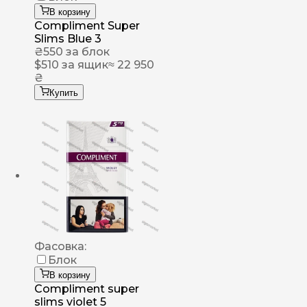
В корзину
Compliment Super
Slims Blue 3
₴
550
за блок
$
510
за ящик
≈ 22 950
₴
Купить
Фасовка:
Блок
В корзину
Compliment super
slims violet 5