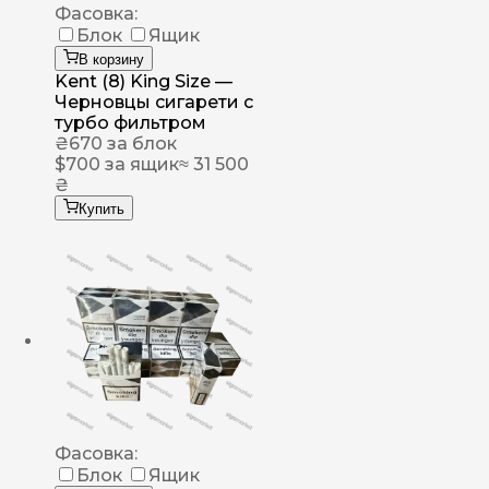
Фасовка:
Блок
Ящик
В корзину
Kent (8) King Size —
Черновцы сигарети с
турбо фильтром
₴
670
за блок
$
700
за ящик
≈ 31 500
₴
Купить
Фасовка:
Блок
Ящик