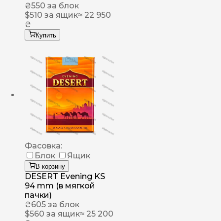
₴
550
за блок
$
510
за ящик
≈ 22 950
₴
Купить
Фасовка:
Блок
Ящик
В корзину
DESERT Evening KS
94 mm (в мягкой
пачки)
₴
605
за блок
$
560
за ящик
≈ 25 200