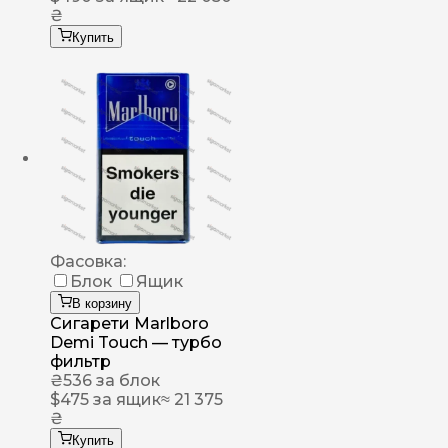
₴
Купить
Фасовка:
Блок
Ящик
В корзину
Сигарети Marlboro
Demi Touch — турбо
фильтр
₴
536
за блок
$
475
за ящик
≈ 21 375
₴
Купить