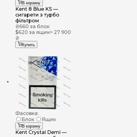
В корзину
Kent 8 Blue KS —
сигарети з турбо
фільтром
₴
660
за блок
$
620
за ящик
≈ 27 900
₴
Купить
Фасовка:
Блок
Ящик
В корзину
Kent Crystal Demi —