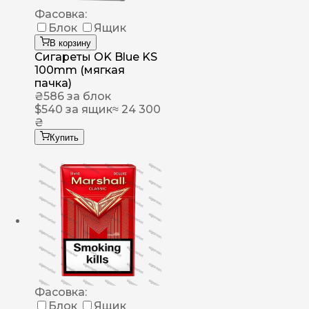
Фасовка:
Блок
Ящик
В корзину
Сигареты OK Blue KS
100mm (мягкая
пачка)
₴
586
за блок
$
540
за ящик
≈ 24 300
₴
Купить
Фасовка:
Блок
Ящик