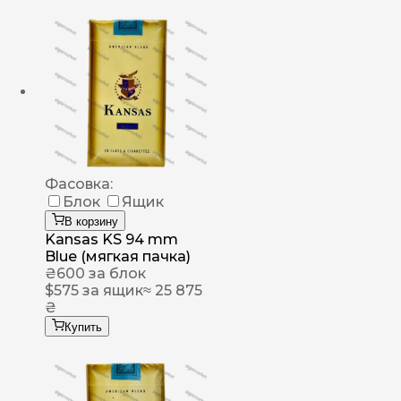
Фасовка:
Блок
Ящик
В корзину
Kansas KS 94 mm
Blue (мягкая пачка)
₴
600
за блок
$
575
за ящик
≈ 25 875
₴
Купить