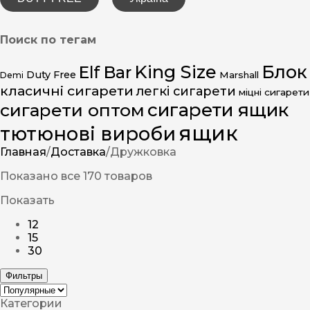
Поиск по тегам
King Size
Блок
Elf Bar
Duty Free
Marshall
Demi
класичні сигарети
легкі сигарети
міцні сигарети
сигарети ящик
сигарети оптом
ящик
тютюнові вироби
Главная
/
Доставка
/
Дружковка
Показано все 170 товаров
Показать
12
15
30
Фильтры
Категории