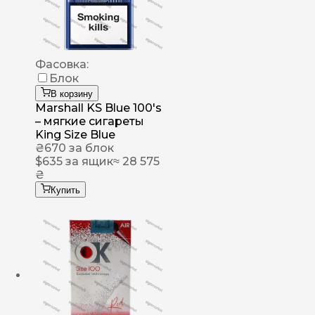
Фасовка:
Блок
В корзину
Marshall KS Blue 100's
– мягкие сигареты
King Size Blue
₴
670
за блок
$
635
за ящик
≈ 28 575
₴
Купить