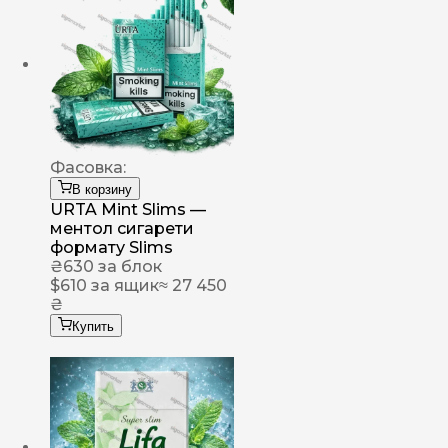
Фасовка:
В корзину
URTA Mint Slims —
ментол сигарети
формату Slims
₴
630
за блок
$
610
за ящик
≈ 27 450
₴
Купить