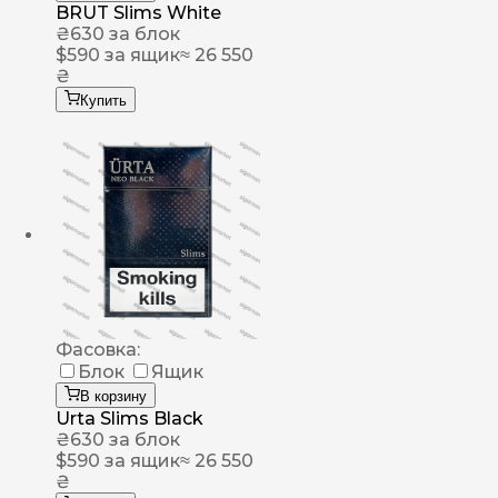
BRUT Slims White
₴
630
за блок
$
590
за ящик
≈ 26 550
₴
Купить
Фасовка:
Блок
Ящик
В корзину
Urta Slims Black
₴
630
за блок
$
590
за ящик
≈ 26 550
₴