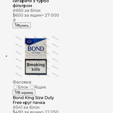
сигарети з турбо
фільтром
₴
650
за блок
$
600
за ящик
≈ 27 000
₴
Купить
Фасовка:
Блок
Ящик
В корзину
Bond King Size Duty
Free круг пачка
₴
541
за блок
$
490
за ящик
≈ 22 050