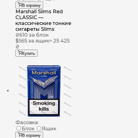
В корзину
Marshall Slims Red
CLASSIC —
классические тонкие
сигареты Slims
₴
610
за блок
$
565
за ящик
≈ 25 425
₴
Купить
Фасовка:
Блок
Ящик
В корзину