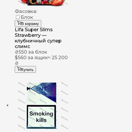
Фасовка:
Блок
В корзину
Lifa Super Slims
Strawberry —
клубничный супер
слимс
₴
550
за блок
$
560
за ящик
≈ 25 200
₴
Купить