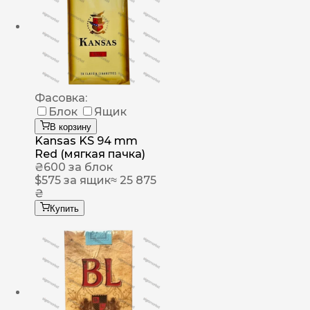
Фасовка:
Блок
Ящик
В корзину
Kansas KS 94 mm
Red (мягкая пачка)
₴
600
за блок
$
575
за ящик
≈ 25 875
₴
Купить