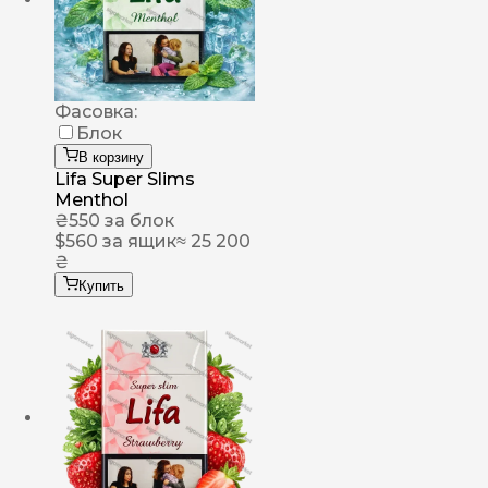
Фасовка:
Блок
В корзину
Lifa Super Slims
Menthol
₴
550
за блок
$
560
за ящик
≈ 25 200
₴
Купить