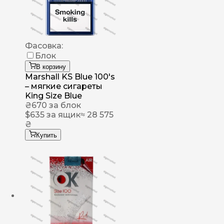
Фасовка:
Блок
В корзину
Marshall KS Blue 100's
– мягкие сигареты
King Size Blue
₴
670
за блок
$
635
за ящик
≈ 28 575
₴
Купить