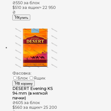
₴
550
за блок
$
510
за ящик
≈ 22 950
₴
Купить
Фасовка:
Блок
Ящик
В корзину
DESERT Evening KS
94 mm (в мягкой
пачки)
₴
605
за блок
$
560
за ящик
≈ 25 200