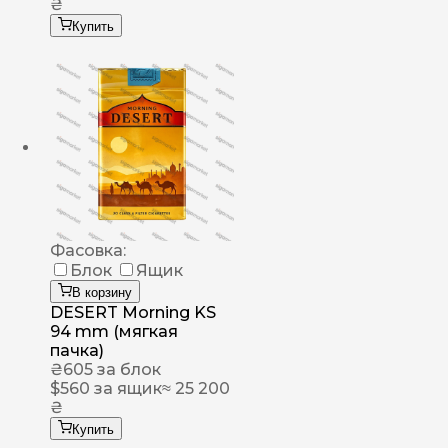
₴
Купить
Фасовка:
Блок
Ящик
В корзину
DESERT Morning KS
94 mm (мягкая
пачка)
₴
605
за блок
$
560
за ящик
≈ 25 200
₴
Купить