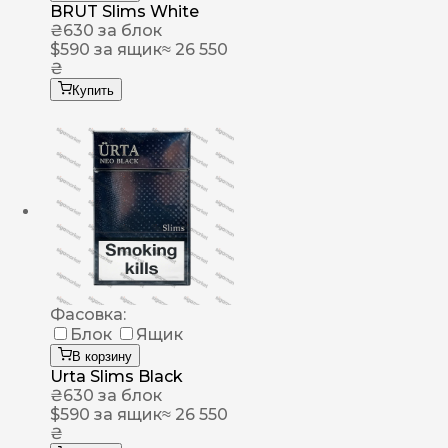
BRUT Slims White
₴
630
за блок
$
590
за ящик
≈ 26 550
₴
Купить
Фасовка:
Блок
Ящик
В корзину
Urta Slims Black
₴
630
за блок
$
590
за ящик
≈ 26 550
₴