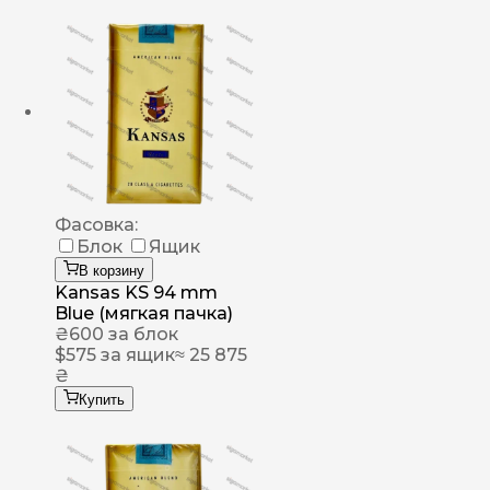
Фасовка:
Блок
Ящик
В корзину
Kansas KS 94 mm
Blue (мягкая пачка)
₴
600
за блок
$
575
за ящик
≈ 25 875
₴
Купить