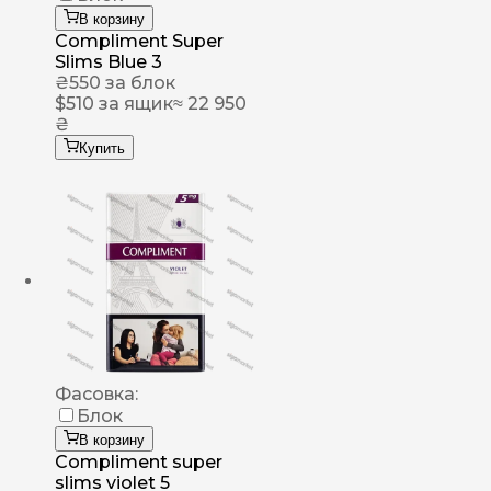
В корзину
Compliment Super
Slims Blue 3
₴
550
за блок
$
510
за ящик
≈ 22 950
₴
Купить
Фасовка:
Блок
В корзину
Compliment super
slims violet 5