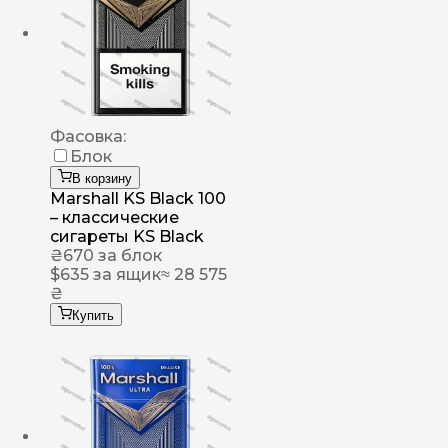
Фасовка:
Блок
В корзину
Marshall KS Black 100
– классические
сигареты KS Black
₴
670
за блок
$
635
за ящик
≈ 28 575
₴
Купить