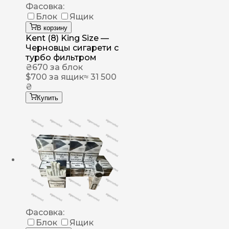
Фасовка:
Блок
Ящик
В корзину
Kent (8) King Size —
Черновцы сигарети с
турбо фильтром
₴
670
за блок
$
700
за ящик
≈ 31 500
₴
Купить
Фасовка:
Блок
Ящик