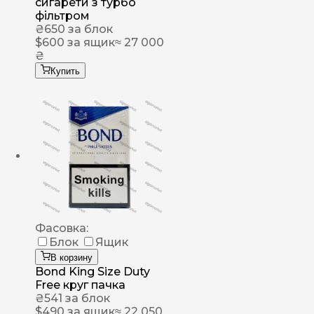
сигарети з турбо
фільтром
₴
650
за блок
$
600
за ящик
≈ 27 000
₴
Купить
Фасовка:
Блок
Ящик
В корзину
Bond King Size Duty
Free круг пачка
₴
541
за блок
$
490
за ящик
≈ 22 050