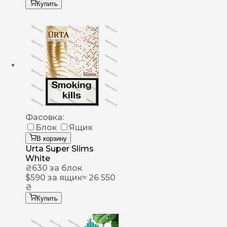
Купить
Фасовка:
Блок
Ящик
В корзину
Urta Super Slims
White
₴
630
за блок
$
590
за ящик
≈ 26 550
₴
Купить