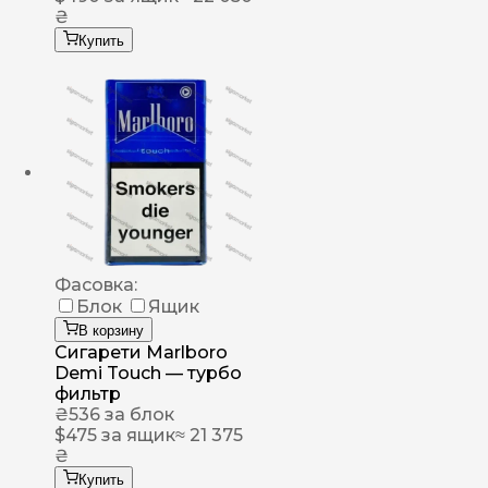
₴
Купить
Фасовка:
Блок
Ящик
В корзину
Сигарети Marlboro
Demi Touch — турбо
фильтр
₴
536
за блок
$
475
за ящик
≈ 21 375
₴
Купить