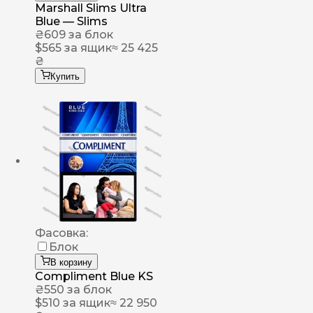
Marshall Slims Ultra
Blue — Slims
₴
609
за блок
$
565
за ящик
≈ 25 425
₴
Купить
Фасовка:
Блок
В корзину
Compliment Blue KS
₴
550
за блок
$
510
за ящик
≈ 22 950