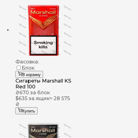
Фасовка:
Блок
В корзину
Сигареты Marshall KS
Red 100
₴
670
за блок
$
635
за ящик
≈ 28 575
₴
Купить