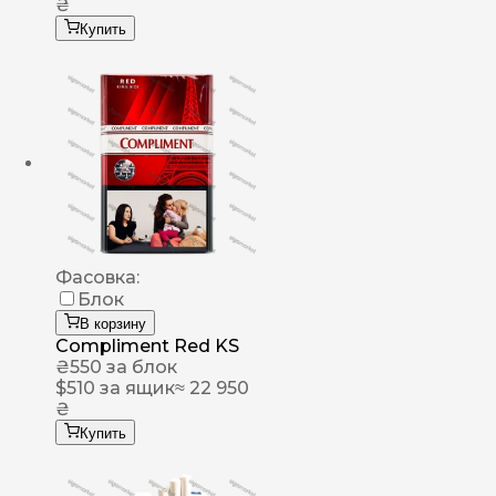
₴
Купить
Фасовка:
Блок
В корзину
Compliment Red KS
₴
550
за блок
$
510
за ящик
≈ 22 950
₴
Купить