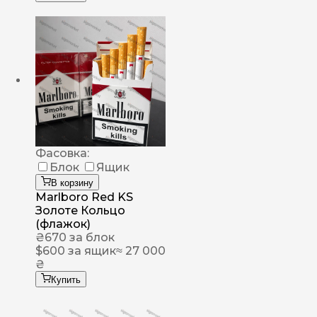
Фасовка:
Блок
Ящик
В корзину
Marlboro Red KS
Золоте Кольцо
(флажок)
₴
670
за блок
$
600
за ящик
≈ 27 000
₴
Купить