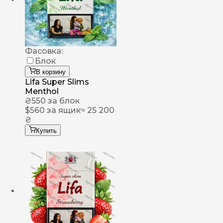
Фасовка:
Блок
В корзину
Lifa Super Slims
Menthol
₴
550
за блок
$
560
за ящик
≈ 25 200
₴
Купить