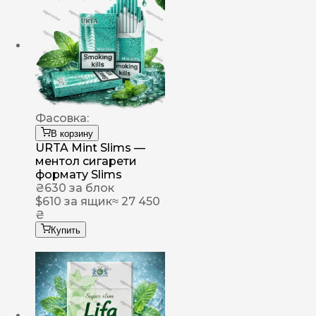
Фасовка:
В корзину
URTA Mint Slims —
ментол сигарети
формату Slims
₴
630
за блок
$
610
за ящик
≈ 27 450
₴
Купить