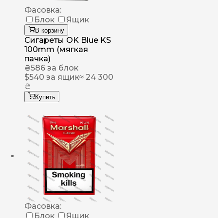
Фасовка:
Блок
Ящик
В корзину
Сигареты OK Blue KS
100mm (мягкая
пачка)
₴
586
за блок
$
540
за ящик
≈ 24 300
₴
Купить
Фасовка:
Блок
Ящик