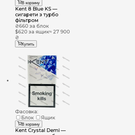
В корзину
Kent 8 Blue KS —
сигарети з турбо
фільтром
₴
660
за блок
$
620
за ящик
≈ 27 900
₴
Купить
Фасовка:
Блок
Ящик
В корзину
Kent Crystal Demi —