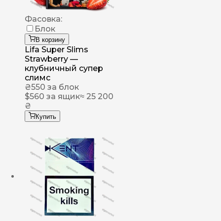
Фасовка:
Блок
В корзину
Lifa Super Slims
Strawberry —
клубничный супер
слимс
₴
550
за блок
$
560
за ящик
≈ 25 200
₴
Купить