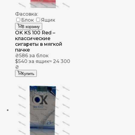
Фасовка:
Блок
Ящик
В корзину
OK KS 100 Red –
классические
сигареты в мягкой
пачке
₴
586
за блок
$
540
за ящик
≈ 24 300
₴
Купить