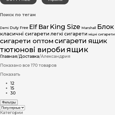
Поиск по тегам
King Size
Блок
Elf Bar
Duty Free
Marshall
Demi
класичні сигарети
легкі сигарети
міцні сигарети
сигарети ящик
сигарети оптом
ящик
тютюнові вироби
Главная
/
Доставка
/
Александрия
Показано все 170 товаров
Показать
12
15
30
Фильтры
Категории