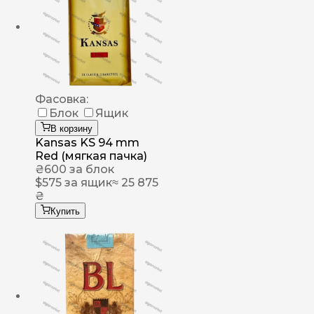
Фасовка:
Блок
Ящик
В корзину
Kansas KS 94 mm
Red (мягкая пачка)
₴
600
за блок
$
575
за ящик
≈ 25 875
₴
Купить