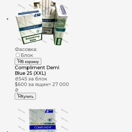
Фасовка:
Блок
В корзину
Compliment Demi
Blue 25 (XXL)
₴
545
за блок
$
600
за ящик
≈ 27 000
₴
Купить