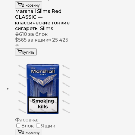
В корзину
Marshall Slims Red
CLASSIC —
классические тонкие
сигареты Slims
₴
610
за блок
$
565
за ящик
≈ 25 425
₴
Купить
Фасовка:
Блок
Ящик
В корзину