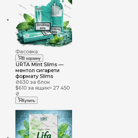
Фасовка:
В корзину
URTA Mint Slims —
ментол сигарети
формату Slims
₴
630
за блок
$
610
за ящик
≈ 27 450
₴
Купить