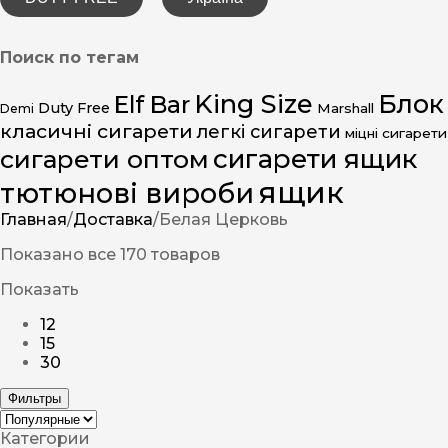
Поиск по тегам
King Size
Блок
Elf Bar
Duty Free
Marshall
Demi
класичні сигарети
легкі сигарети
міцні сигарети
сигарети ящик
сигарети оптом
ящик
тютюнові вироби
Главная
/
Доставка
/
Белая Церковь
Показано все 170 товаров
Показать
12
15
30
Фильтры
Категории