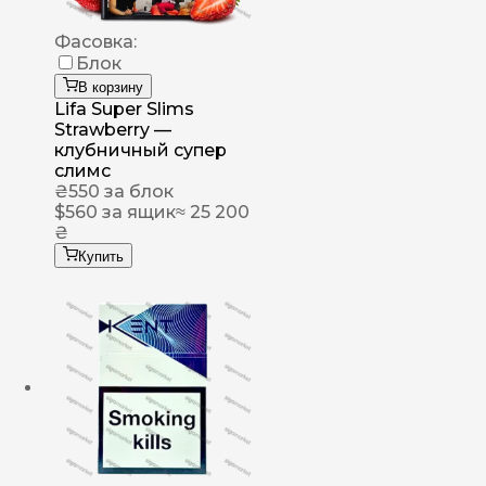
Фасовка:
Блок
В корзину
Lifa Super Slims
Strawberry —
клубничный супер
слимс
₴
550
за блок
$
560
за ящик
≈ 25 200
₴
Купить