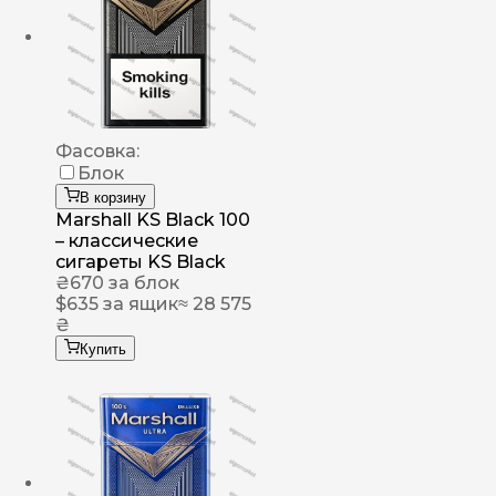
Фасовка:
Блок
В корзину
Marshall KS Black 100
– классические
сигареты KS Black
₴
670
за блок
$
635
за ящик
≈ 28 575
₴
Купить