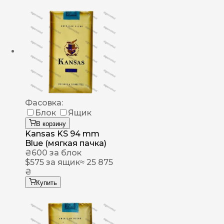
Фасовка:
Блок
Ящик
В корзину
Kansas KS 94 mm
Blue (мягкая пачка)
₴
600
за блок
$
575
за ящик
≈ 25 875
₴
Купить