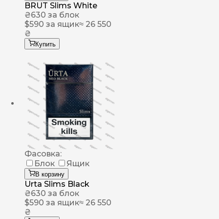
BRUT Slims White
₴
630
за блок
$
590
за ящик
≈ 26 550
₴
Купить
Фасовка:
Блок
Ящик
В корзину
Urta Slims Black
₴
630
за блок
$
590
за ящик
≈ 26 550
₴