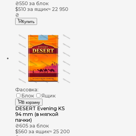
₴
550
за блок
$
510
за ящик
≈ 22 950
₴
Купить
Фасовка:
Блок
Ящик
В корзину
DESERT Evening KS
94 mm (в мягкой
пачки)
₴
605
за блок
$
560
за ящик
≈ 25 200