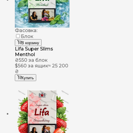
Фасовка:
Блок
В корзину
Lifa Super Slims
Menthol
₴
550
за блок
$
560
за ящик
≈ 25 200
₴
Купить