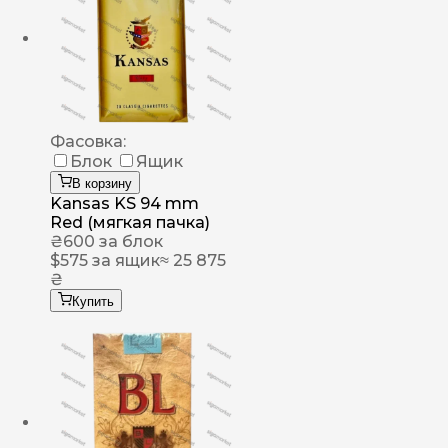
Фасовка:
Блок
Ящик
В корзину
Kansas KS 94 mm
Red (мягкая пачка)
₴
600
за блок
$
575
за ящик
≈ 25 875
₴
Купить