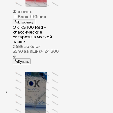
Фасовка:
Блок
Ящик
В корзину
OK KS 100 Red –
классические
сигареты в мягкой
пачке
₴
586
за блок
$
540
за ящик
≈ 24 300
₴
Купить