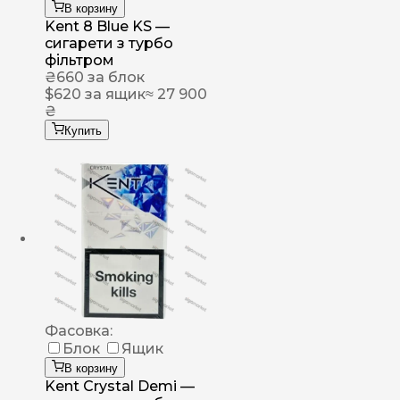
В корзину
Kent 8 Blue KS —
сигарети з турбо
фільтром
₴
660
за блок
$
620
за ящик
≈ 27 900
₴
Купить
Фасовка:
Блок
Ящик
В корзину
Kent Crystal Demi —