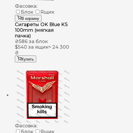
Фасовка:
Блок
Ящик
В корзину
Сигареты OK Blue KS
100mm (мягкая
пачка)
₴
586
за блок
$
540
за ящик
≈ 24 300
₴
Купить
Фасовка:
Блок
Ящик