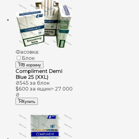
Фасовка:
Блок
В корзину
Compliment Demi
Blue 25 (XXL)
₴
545
за блок
$
600
за ящик
≈ 27 000
₴
Купить