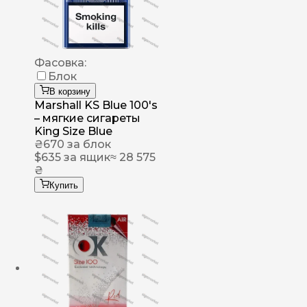
Фасовка:
Блок
В корзину
Marshall KS Blue 100's
– мягкие сигареты
King Size Blue
₴
670
за блок
$
635
за ящик
≈ 28 575
₴
Купить