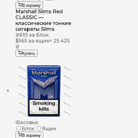
В корзину
Marshall Slims Red
CLASSIC —
классические тонкие
сигареты Slims
₴
610
за блок
$
565
за ящик
≈ 25 425
₴
Купить
Фасовка:
Блок
Ящик
В корзину