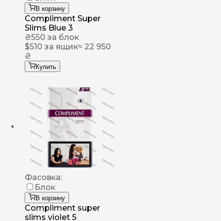
В корзину
Compliment Super
Slims Blue 3
₴
550
за блок
$
510
за ящик
≈ 22 950
₴
Купить
Фасовка:
Блок
В корзину
Compliment super
slims violet 5