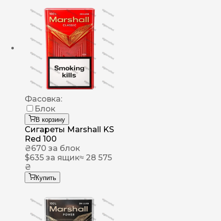
Фасовка:
Блок
В корзину
Сигареты Marshall KS
Red 100
₴
670
за блок
$
635
за ящик
≈ 28 575
₴
Купить