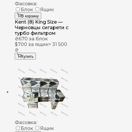
Фасовка:
Блок
Ящик
В корзину
Kent (8) King Size —
Черновцы сигарети с
турбо фильтром
₴
670
за блок
$
700
за ящик
≈ 31 500
₴
Купить
Фасовка:
Блок
Ящик