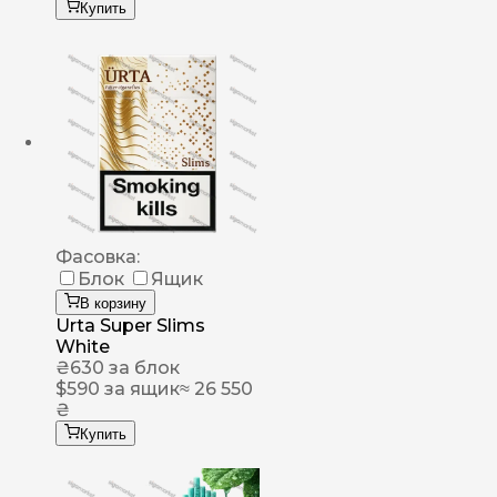
Купить
Фасовка:
Блок
Ящик
В корзину
Urta Super Slims
White
₴
630
за блок
$
590
за ящик
≈ 26 550
₴
Купить