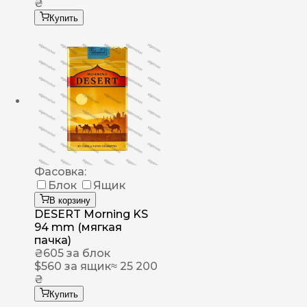
₴
Купить
Фасовка:
Блок
Ящик
В корзину
DESERT Morning KS
94 mm (мягкая
пачка)
₴
605
за блок
$
560
за ящик
≈ 25 200
₴
Купить