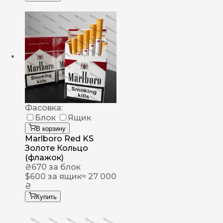
Фасовка:
Блок
Ящик
В корзину
Marlboro Red KS
Золоте Кольцо
(флажок)
₴
670
за блок
$
600
за ящик
≈ 27 000
₴
Купить