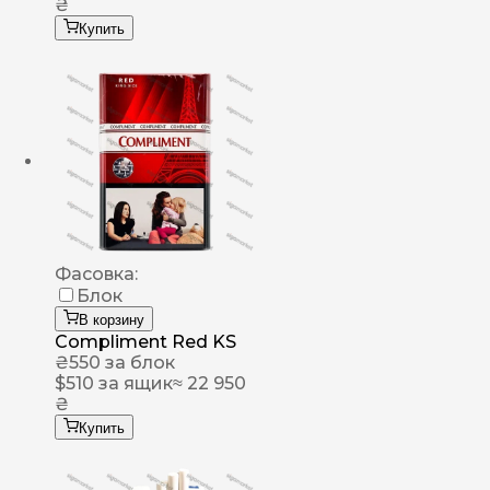
₴
Купить
Фасовка:
Блок
В корзину
Compliment Red KS
₴
550
за блок
$
510
за ящик
≈ 22 950
₴
Купить