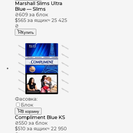
Marshall Slims Ultra
Blue — Slims
₴
609
за блок
$
565
за ящик
≈ 25 425
₴
Купить
Фасовка:
Блок
В корзину
Compliment Blue KS
₴
550
за блок
$
510
за ящик
≈ 22 950