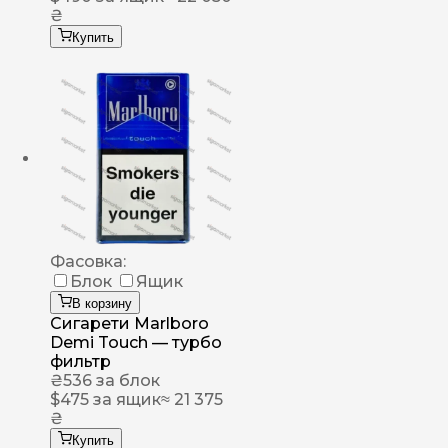
₴
Купить
Фасовка:
Блок
Ящик
В корзину
Сигарети Marlboro
Demi Touch — турбо
фильтр
₴
536
за блок
$
475
за ящик
≈ 21 375
₴
Купить