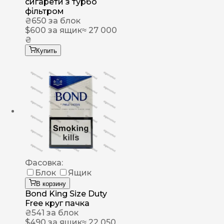
сигарети з турбо
фільтром
₴
650
за блок
$
600
за ящик
≈ 27 000
₴
Купить
Фасовка:
Блок
Ящик
В корзину
Bond King Size Duty
Free круг пачка
₴
541
за блок
$
490
за ящик
≈ 22 050