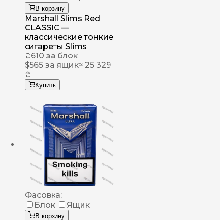
В корзину
Marshall Slims Red
CLASSIC —
классические тонкие
сигареты Slims
₴
610
за блок
$
565
за ящик
≈ 25 329
₴
Купить
Фасовка:
Блок
Ящик
В корзину