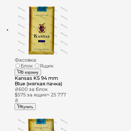
Фасовка:
Блок
Ящик
В корзину
Kansas KS 94 mm
Blue (мягкая пачка)
₴
600
за блок
$
575
за ящик
≈ 25 777
₴
Купить