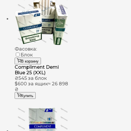
Фасовка:
Блок
В корзину
Compliment Demi
Blue 25 (XXL)
₴
545
за блок
$
600
за ящик
≈ 26 898
₴
Купить