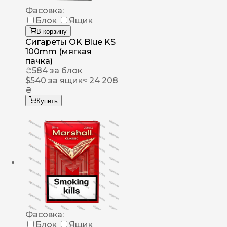
Фасовка:
Блок
Ящик
В корзину
Сигареты OK Blue KS
100mm (мягкая
пачка)
₴
584
за блок
$
540
за ящик
≈ 24 208
₴
Купить
Фасовка:
Блок
Ящик