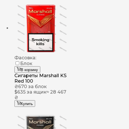
Фасовка:
Блок
В корзину
Сигареты Marshall KS
Red 100
₴
670
за блок
$
635
за ящик
≈ 28 467
₴
Купить