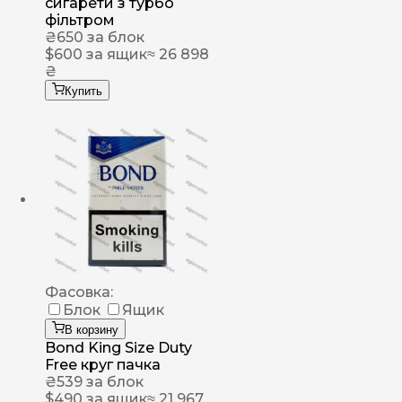
сигарети з турбо
фільтром
₴
650
за блок
$
600
за ящик
≈ 26 898
₴
Купить
Фасовка:
Блок
Ящик
В корзину
Bond King Size Duty
Free круг пачка
₴
539
за блок
$
490
за ящик
≈ 21 967