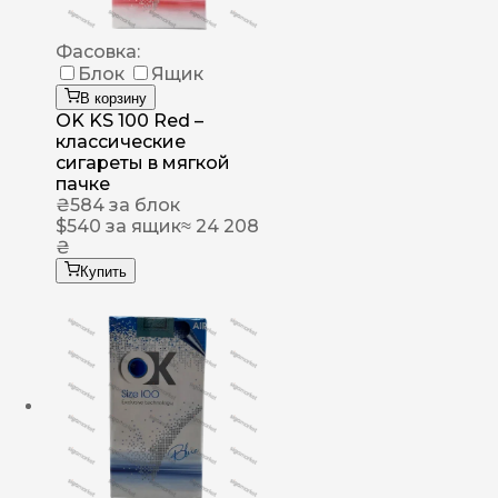
Фасовка:
Блок
Ящик
В корзину
OK KS 100 Red –
классические
сигареты в мягкой
пачке
₴
584
за блок
$
540
за ящик
≈ 24 208
₴
Купить