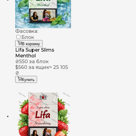
Фасовка:
Блок
В корзину
Lifa Super Slims
Menthol
₴
550
за блок
$
560
за ящик
≈ 25 105
₴
Купить