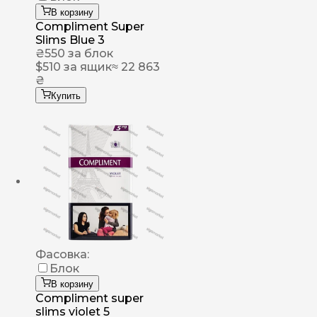
В корзину
Compliment Super
Slims Blue 3
₴
550
за блок
$
510
за ящик
≈ 22 863
₴
Купить
Фасовка:
Блок
В корзину
Compliment super
slims violet 5