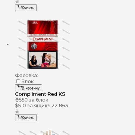
₴
Купить
Фасовка:
Блок
В корзину
Compliment Red KS
₴
550
за блок
$
510
за ящик
≈ 22 863
₴
Купить