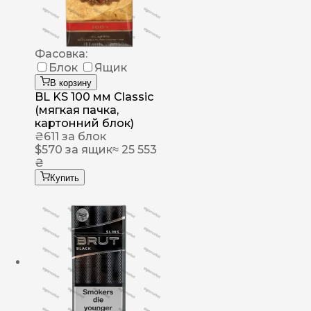
Фасовка:
Блок
Ящик
В корзину
BL KS 100 мм Classic
(мягкая пачка,
картонний блок)
₴
611
за блок
$
570
за ящик
≈ 25 553
₴
Купить