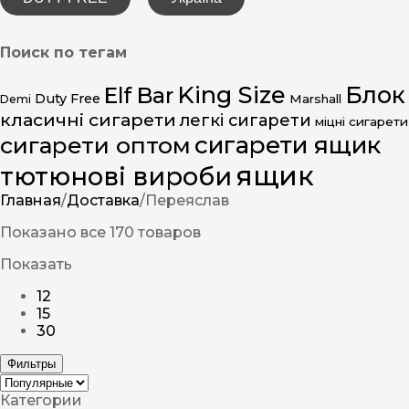
Поиск по тегам
King Size
Блок
Elf Bar
Duty Free
Marshall
Demi
класичні сигарети
легкі сигарети
міцні сигарети
сигарети ящик
сигарети оптом
ящик
тютюнові вироби
Главная
/
Доставка
/
Переяслав
Показано все 170 товаров
Показать
12
15
30
Фильтры
Категории