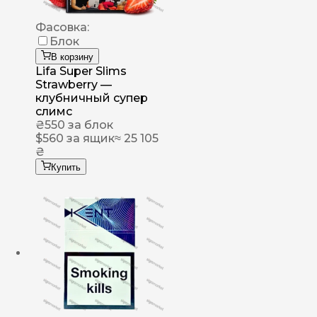
Фасовка:
Блок
В корзину
Lifa Super Slims
Strawberry —
клубничный супер
слимс
₴
550
за блок
$
560
за ящик
≈ 25 105
₴
Купить