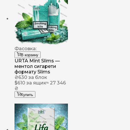
Фасовка:
В корзину
URTA Mint Slims —
ментол сигарети
формату Slims
₴
630
за блок
$
610
за ящик
≈ 27 346
₴
Купить