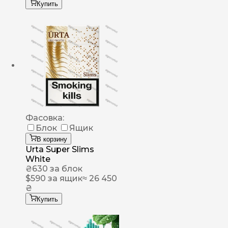
Купить
Фасовка:
Блок
Ящик
В корзину
Urta Super Slims
White
₴
630
за блок
$
590
за ящик
≈ 26 450
₴
Купить