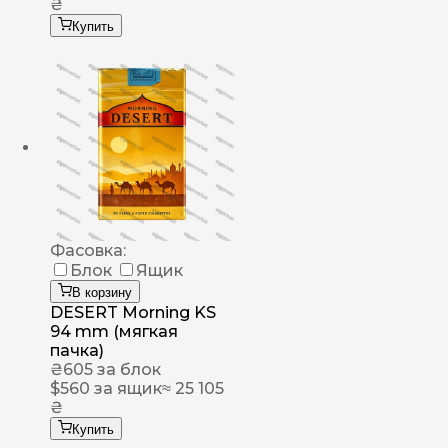
₴
Купить
Фасовка:
Блок
Ящик
В корзину
DESERT Morning KS
94 mm (мягкая
пачка)
₴
605
за блок
$
560
за ящик
≈ 25 105
₴
Купить