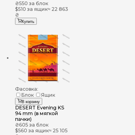
₴
550
за блок
$
510
за ящик
≈ 22 863
₴
Купить
Фасовка:
Блок
Ящик
В корзину
DESERT Evening KS
94 mm (в мягкой
пачки)
₴
605
за блок
$
560
за ящик
≈ 25 105