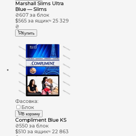
Marshall Slims Ultra
Blue — Slims
₴
607
за блок
$
565
за ящик
≈ 25 329
₴
Купить
Фасовка:
Блок
В корзину
Compliment Blue KS
₴
550
за блок
$
510
за ящик
≈ 22 863