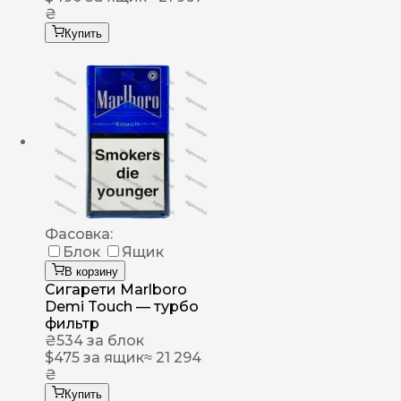
₴
Купить
Фасовка:
Блок
Ящик
В корзину
Сигарети Marlboro
Demi Touch — турбо
фильтр
₴
534
за блок
$
475
за ящик
≈ 21 294
₴
Купить