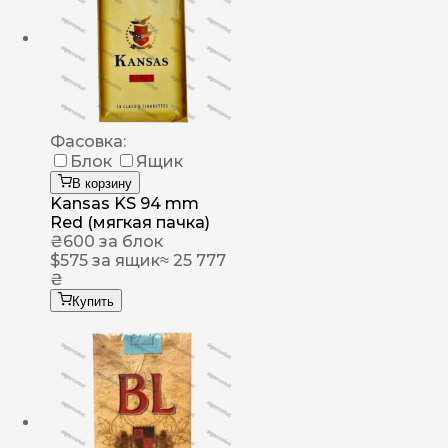
Фасовка:
Блок
Ящик
В корзину
Kansas KS 94 mm
Red (мягкая пачка)
₴
600
за блок
$
575
за ящик
≈ 25 777
₴
Купить