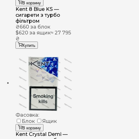
В корзину
Kent 8 Blue KS —
сигарети з турбо
фільтром
₴
660
за блок
$
620
за ящик
≈ 27 795
₴
Купить
Фасовка:
Блок
Ящик
В корзину
Kent Crystal Demi —