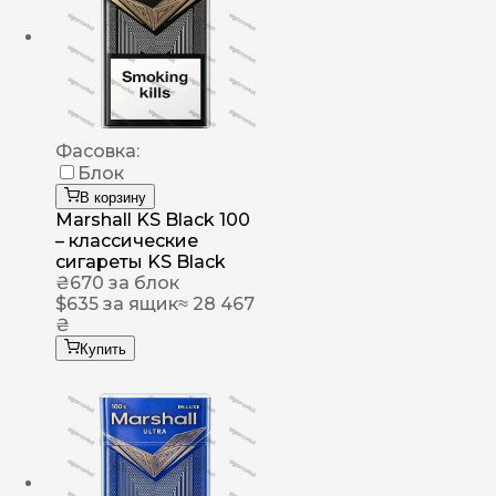
Фасовка:
Блок
В корзину
Marshall KS Black 100
– классические
сигареты KS Black
₴
670
за блок
$
635
за ящик
≈ 28 467
₴
Купить