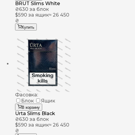
BRUT Slims White
₴
630
за блок
$
590
за ящик
≈ 26 450
₴
Купить
Фасовка:
Блок
Ящик
В корзину
Urta Slims Black
₴
630
за блок
$
590
за ящик
≈ 26 450
₴