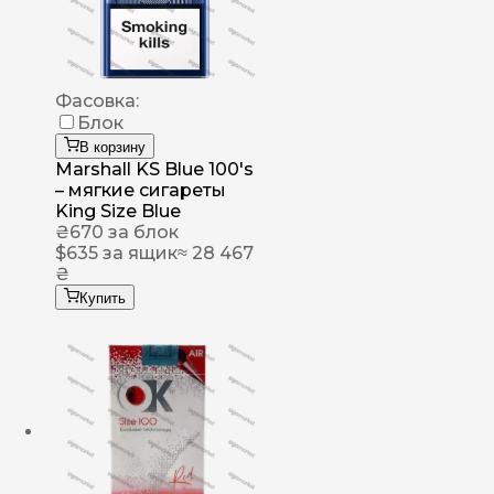
Фасовка:
Блок
В корзину
Marshall KS Blue 100's
– мягкие сигареты
King Size Blue
₴
670
за блок
$
635
за ящик
≈ 28 467
₴
Купить