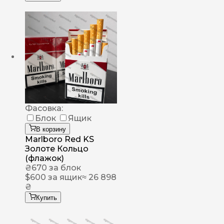
Фасовка:
Блок
Ящик
В корзину
Marlboro Red KS
Золоте Кольцо
(флажок)
₴
670
за блок
$
600
за ящик
≈ 26 898
₴
Купить