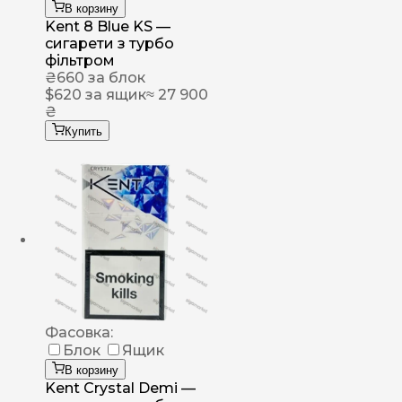
В корзину
Kent 8 Blue KS —
сигарети з турбо
фільтром
₴
660
за блок
$
620
за ящик
≈ 27 900
₴
Купить
Фасовка:
Блок
Ящик
В корзину
Kent Crystal Demi —