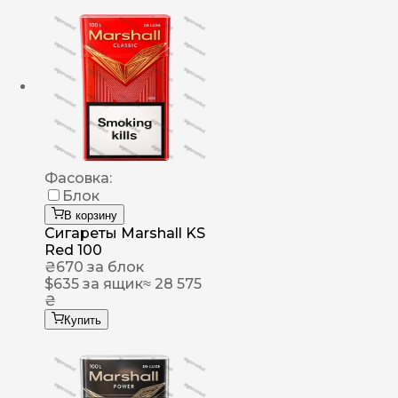
Фасовка:
Блок
В корзину
Сигареты Marshall KS
Red 100
₴
670
за блок
$
635
за ящик
≈ 28 575
₴
Купить