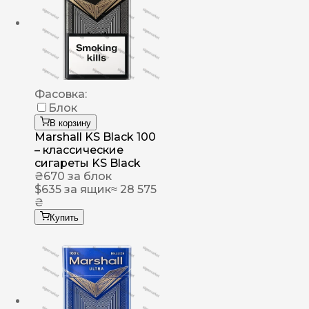
Фасовка:
Блок
В корзину
Marshall KS Black 100
– классические
сигареты KS Black
₴
670
за блок
$
635
за ящик
≈ 28 575
₴
Купить