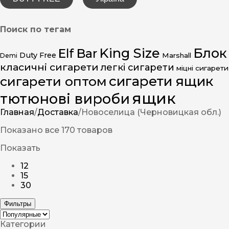
Поиск по тегам
King Size
Блок
Elf Bar
Duty Free
Marshall
Demi
класичні сигарети
легкі сигарети
міцні сигарети
сигарети ящик
сигарети оптом
ящик
тютюнові вироби
Главная
/
Доставка
/
Новоселица (Черновицкая обл.)
Показано все 170 товаров
Показать
12
15
30
Фильтры
Категории