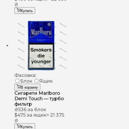
₴
Купить
Фасовка:
Блок
Ящик
В корзину
Сигарети Marlboro
Demi Touch — турбо
фильтр
₴
536
за блок
$
475
за ящик
≈ 21 375
₴
Купить