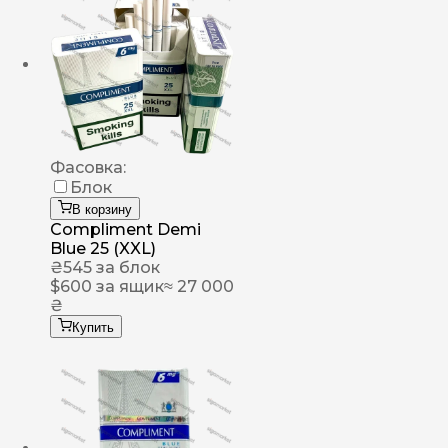
Фасовка:
Блок
В корзину
Compliment Demi
Blue 25 (XXL)
₴
545
за блок
$
600
за ящик
≈ 27 000
₴
Купить