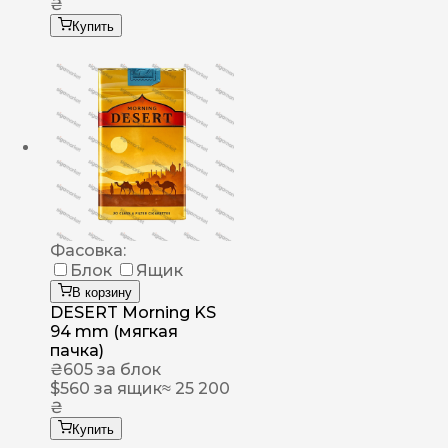
₴
Купить
Фасовка:
Блок
Ящик
В корзину
DESERT Morning KS
94 mm (мягкая
пачка)
₴
605
за блок
$
560
за ящик
≈ 25 200
₴
Купить