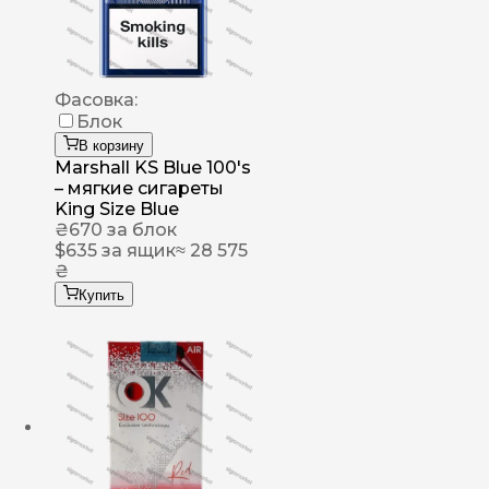
Фасовка:
Блок
В корзину
Marshall KS Blue 100's
– мягкие сигареты
King Size Blue
₴
670
за блок
$
635
за ящик
≈ 28 575
₴
Купить