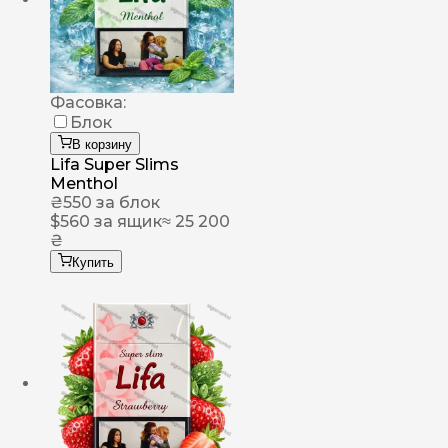
Фасовка:
Блок
В корзину
Lifa Super Slims
Menthol
₴
550
за блок
$
560
за ящик
≈ 25 200
₴
Купить