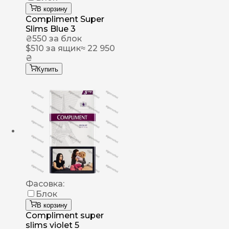
В корзину
Compliment Super
Slims Blue 3
₴
550
за блок
$
510
за ящик
≈ 22 950
₴
Купить
Фасовка:
Блок
В корзину
Compliment super
slims violet 5