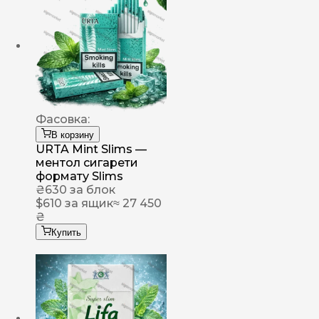
Фасовка:
В корзину
URTA Mint Slims —
ментол сигарети
формату Slims
₴
630
за блок
$
610
за ящик
≈ 27 450
₴
Купить