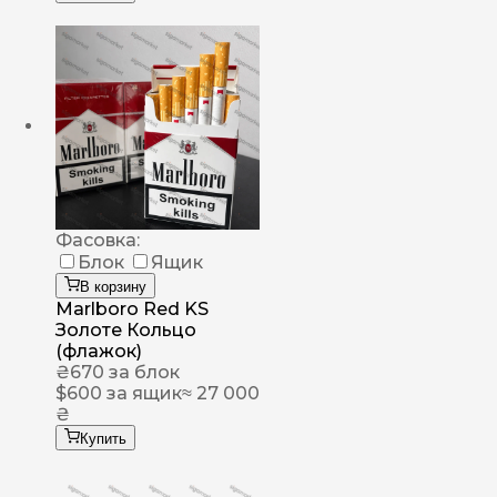
Фасовка:
Блок
Ящик
В корзину
Marlboro Red KS
Золоте Кольцо
(флажок)
₴
670
за блок
$
600
за ящик
≈ 27 000
₴
Купить