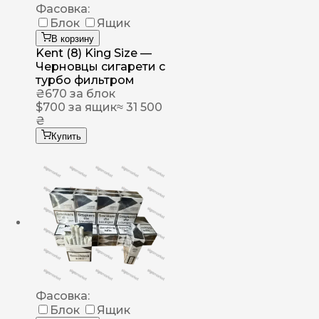
Фасовка:
Блок
Ящик
В корзину
Kent (8) King Size —
Черновцы сигарети с
турбо фильтром
₴
670
за блок
$
700
за ящик
≈ 31 500
₴
Купить
Фасовка:
Блок
Ящик