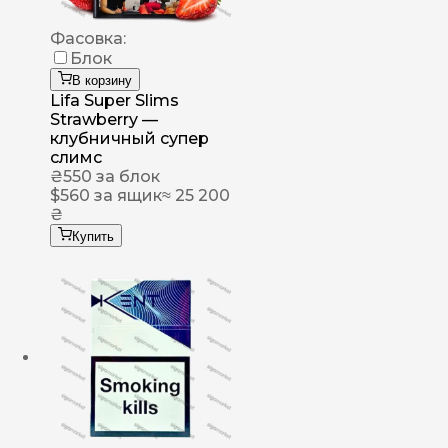
Фасовка:
Блок
В корзину
Lifa Super Slims
Strawberry —
клубничный супер
слимс
₴
550
за блок
$
560
за ящик
≈ 25 200
₴
Купить