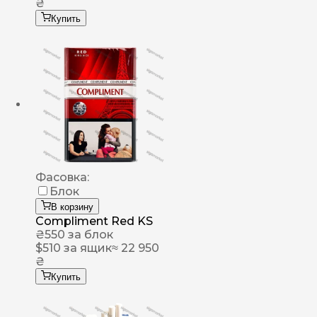
₴
Купить
Фасовка:
Блок
В корзину
Compliment Red KS
₴
550
за блок
$
510
за ящик
≈ 22 950
₴
Купить