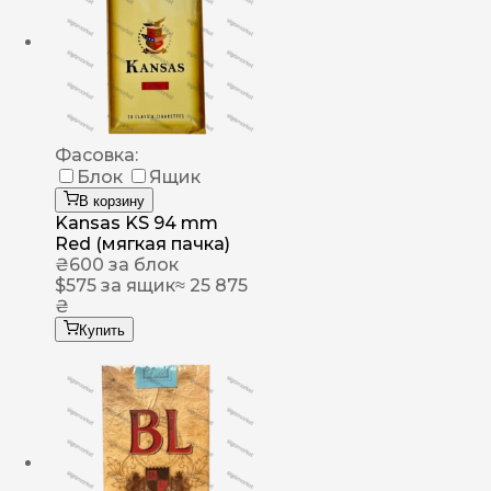
Фасовка:
Блок
Ящик
В корзину
Kansas KS 94 mm
Red (мягкая пачка)
₴
600
за блок
$
575
за ящик
≈ 25 875
₴
Купить