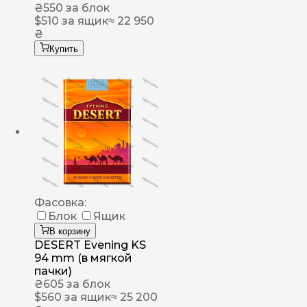
₴
550
за блок
$
510
за ящик
≈ 22 950
₴
Купить
Фасовка:
Блок
Ящик
В корзину
DESERT Evening KS
94 mm (в мягкой
пачки)
₴
605
за блок
$
560
за ящик
≈ 25 200