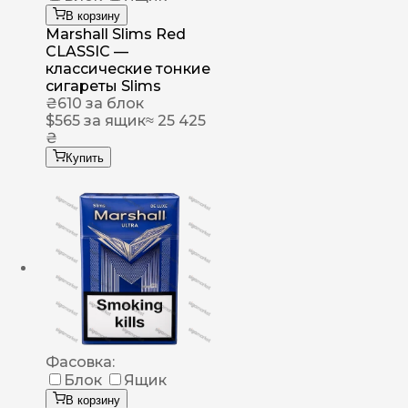
В корзину
Marshall Slims Red
CLASSIC —
классические тонкие
сигареты Slims
₴
610
за блок
$
565
за ящик
≈ 25 425
₴
Купить
Фасовка:
Блок
Ящик
В корзину