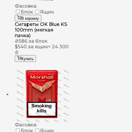
Фасовка:
Блок
Ящик
В корзину
Сигареты OK Blue KS
100mm (мягкая
пачка)
₴
586
за блок
$
540
за ящик
≈ 24 300
₴
Купить
Фасовка:
Блок
Ящик