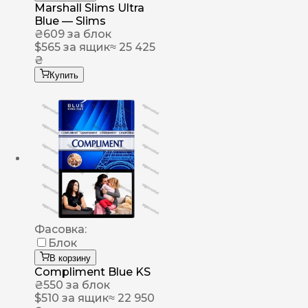
Marshall Slims Ultra
Blue — Slims
₴
609
за блок
$
565
за ящик
≈ 25 425
₴
Купить
Фасовка:
Блок
В корзину
Compliment Blue KS
₴
550
за блок
$
510
за ящик
≈ 22 950