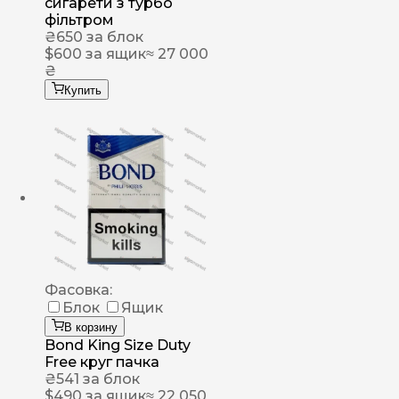
сигарети з турбо
фільтром
₴
650
за блок
$
600
за ящик
≈ 27 000
₴
Купить
Фасовка:
Блок
Ящик
В корзину
Bond King Size Duty
Free круг пачка
₴
541
за блок
$
490
за ящик
≈ 22 050