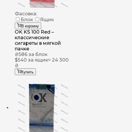
Фасовка:
Блок
Ящик
В корзину
OK KS 100 Red –
классические
сигареты в мягкой
пачке
₴
586
за блок
$
540
за ящик
≈ 24 300
₴
Купить