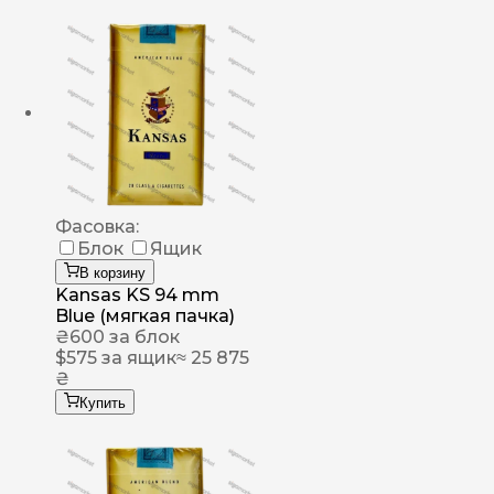
Фасовка:
Блок
Ящик
В корзину
Kansas KS 94 mm
Blue (мягкая пачка)
₴
600
за блок
$
575
за ящик
≈ 25 875
₴
Купить