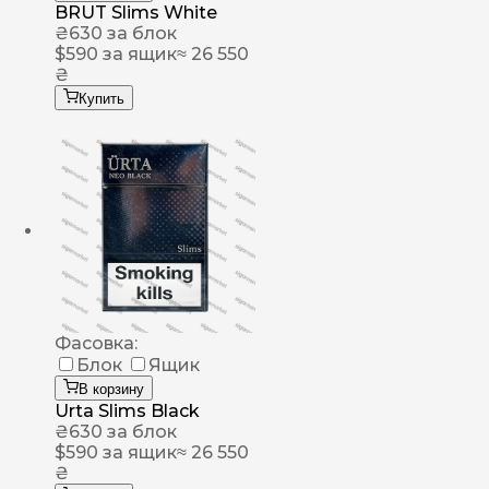
BRUT Slims White
₴
630
за блок
$
590
за ящик
≈ 26 550
₴
Купить
Фасовка:
Блок
Ящик
В корзину
Urta Slims Black
₴
630
за блок
$
590
за ящик
≈ 26 550
₴