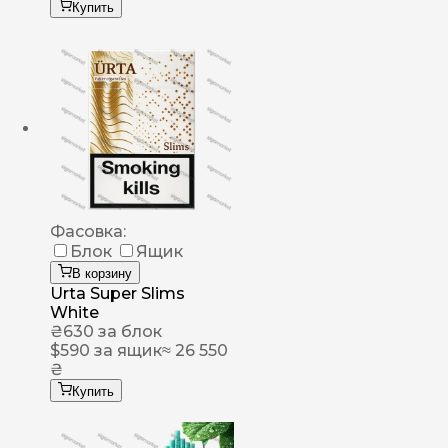
Купить
Фасовка:
Блок
Ящик
В корзину
Urta Super Slims
White
₴
630
за блок
$
590
за ящик
≈ 26 550
₴
Купить