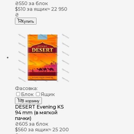
₴
550
за блок
$
510
за ящик
≈ 22 950
₴
Купить
Фасовка:
Блок
Ящик
В корзину
DESERT Evening KS
94 mm (в мягкой
пачки)
₴
605
за блок
$
560
за ящик
≈ 25 200