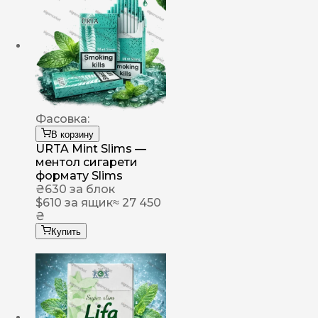
Фасовка:
В корзину
URTA Mint Slims —
ментол сигарети
формату Slims
₴
630
за блок
$
610
за ящик
≈ 27 450
₴
Купить