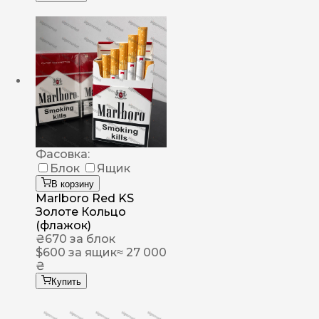
Фасовка:
Блок
Ящик
В корзину
Marlboro Red KS
Золоте Кольцо
(флажок)
₴
670
за блок
$
600
за ящик
≈ 27 000
₴
Купить