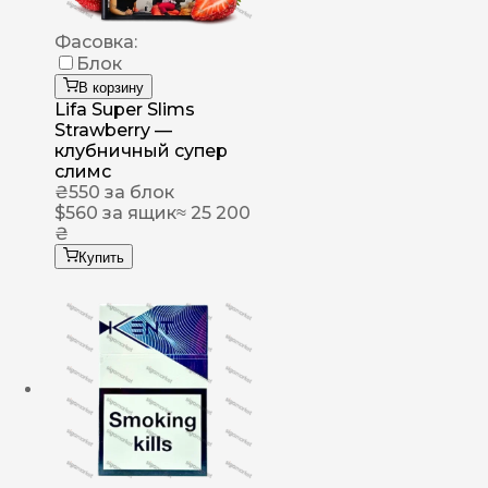
Фасовка:
Блок
В корзину
Lifa Super Slims
Strawberry —
клубничный супер
слимс
₴
550
за блок
$
560
за ящик
≈ 25 200
₴
Купить