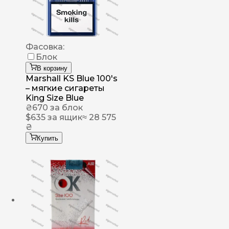
Фасовка:
Блок
В корзину
Marshall KS Blue 100's
– мягкие сигареты
King Size Blue
₴
670
за блок
$
635
за ящик
≈ 28 575
₴
Купить