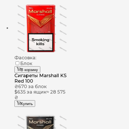
Фасовка:
Блок
В корзину
Сигареты Marshall KS
Red 100
₴
670
за блок
$
635
за ящик
≈ 28 575
₴
Купить