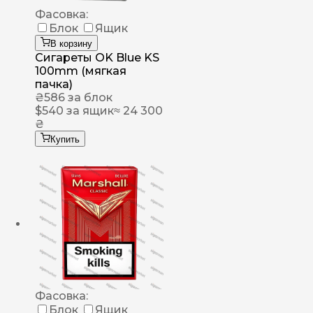
Фасовка:
Блок
Ящик
В корзину
Сигареты OK Blue KS
100mm (мягкая
пачка)
₴
586
за блок
$
540
за ящик
≈ 24 300
₴
Купить
Фасовка:
Блок
Ящик