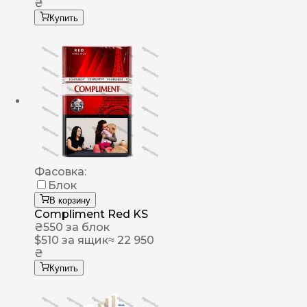
₴
Купить
Фасовка:
Блок
В корзину
Compliment Red KS
₴
550
за блок
$
510
за ящик
≈ 22 950
₴
Купить