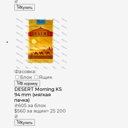
₴
Купить
Фасовка:
Блок
Ящик
В корзину
DESERT Morning KS
94 mm (мягкая
пачка)
₴
605
за блок
$
560
за ящик
≈ 25 200
₴
Купить