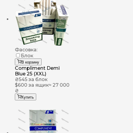
Фасовка:
Блок
В корзину
Compliment Demi
Blue 25 (XXL)
₴
545
за блок
$
600
за ящик
≈ 27 000
₴
Купить