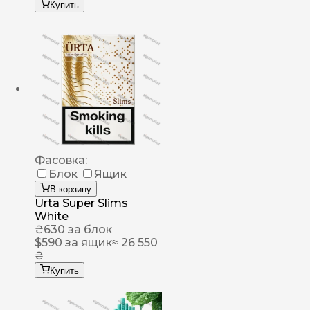
Купить
Фасовка:
Блок
Ящик
В корзину
Urta Super Slims
White
₴
630
за блок
$
590
за ящик
≈ 26 550
₴
Купить