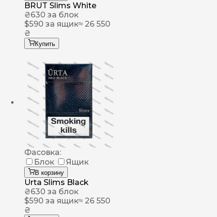
BRUT Slims White
₴
630
за блок
$
590
за ящик
≈ 26 550
₴
Купить
Фасовка:
Блок
Ящик
В корзину
Urta Slims Black
₴
630
за блок
$
590
за ящик
≈ 26 550
₴