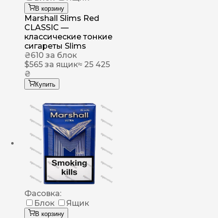
В корзину
Marshall Slims Red
CLASSIC —
классические тонкие
сигареты Slims
₴
610
за блок
$
565
за ящик
≈ 25 425
₴
Купить
Фасовка:
Блок
Ящик
В корзину