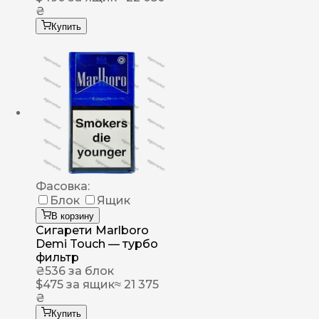
₴
Купить
Фасовка:
Блок
Ящик
В корзину
Сигарети Marlboro
Demi Touch — турбо
фильтр
₴
536
за блок
$
475
за ящик
≈ 21 375
₴
Купить