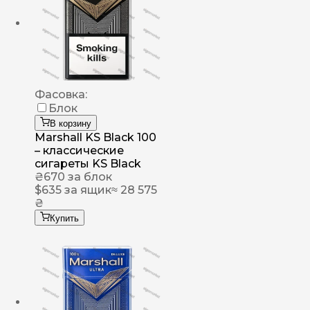
Фасовка:
Блок
В корзину
Marshall KS Black 100
– классические
сигареты KS Black
₴
670
за блок
$
635
за ящик
≈ 28 575
₴
Купить