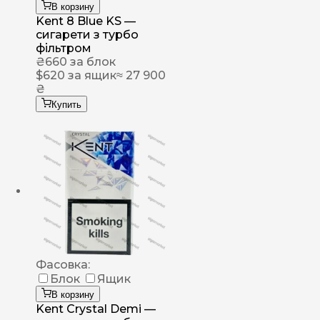
В корзину
Kent 8 Blue KS —
сигарети з турбо
фільтром
₴
660
за блок
$
620
за ящик
≈ 27 900
₴
Купить
Фасовка:
Блок
Ящик
В корзину
Kent Crystal Demi —