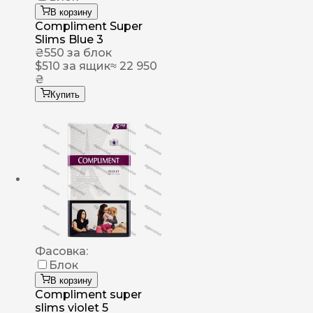
В корзину
Compliment Super
Slims Blue 3
₴
550
за блок
$
510
за ящик
≈ 22 950
₴
Купить
Фасовка:
Блок
В корзину
Compliment super
slims violet 5