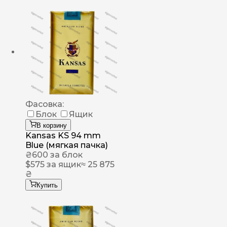
Фасовка:
Блок
Ящик
В корзину
Kansas KS 94 mm
Blue (мягкая пачка)
₴
600
за блок
$
575
за ящик
≈ 25 875
₴
Купить