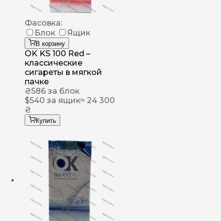
Фасовка:
Блок
Ящик
В корзину
OK KS 100 Red –
классические
сигареты в мягкой
пачке
₴
586
за блок
$
540
за ящик
≈ 24 300
₴
Купить