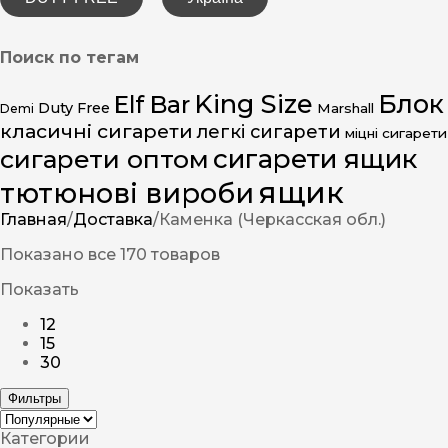
Поиск по тегам
King Size
Блок
Elf Bar
Duty Free
Marshall
Demi
класичні сигарети
легкі сигарети
міцні сигарети
сигарети ящик
сигарети оптом
ящик
тютюнові вироби
Главная
/
Доставка
/
Каменка (Черкасская обл.)
Показано все 170 товаров
Показать
12
15
30
Фильтры
Категории