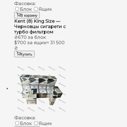
Фасовка:
Блок
Ящик
В корзину
Kent (8) King Size —
Черновцы сигарети с
турбо фильтром
₴
670
за блок
$
700
за ящик
≈ 31 500
₴
Купить
Фасовка:
Блок
Ящик