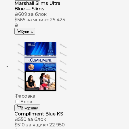
Marshall Slims Ultra
Blue — Slims
₴
609
за блок
$
565
за ящик
≈ 25 425
₴
Купить
Фасовка:
Блок
В корзину
Compliment Blue KS
₴
550
за блок
$
510
за ящик
≈ 22 950