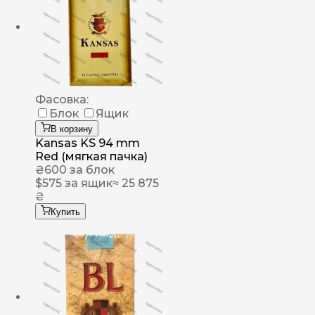
Фасовка:
Блок
Ящик
В корзину
Kansas KS 94 mm
Red (мягкая пачка)
₴
600
за блок
$
575
за ящик
≈ 25 875
₴
Купить