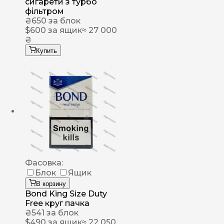
сигарети з турбо
фільтром
₴
650
за блок
$
600
за ящик
≈ 27 000
₴
Купить
Фасовка:
Блок
Ящик
В корзину
Bond King Size Duty
Free круг пачка
₴
541
за блок
$
490
за ящик
≈ 22 050