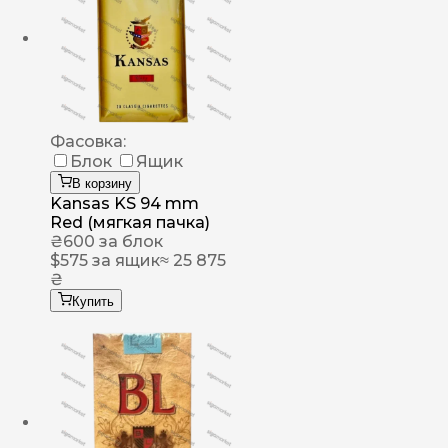
Фасовка:
Блок
Ящик
В корзину
Kansas KS 94 mm
Red (мягкая пачка)
₴
600
за блок
$
575
за ящик
≈ 25 875
₴
Купить