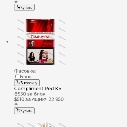
₴
Купить
Фасовка:
Блок
В корзину
Compliment Red KS
₴
550
за блок
$
510
за ящик
≈ 22 950
₴
Купить