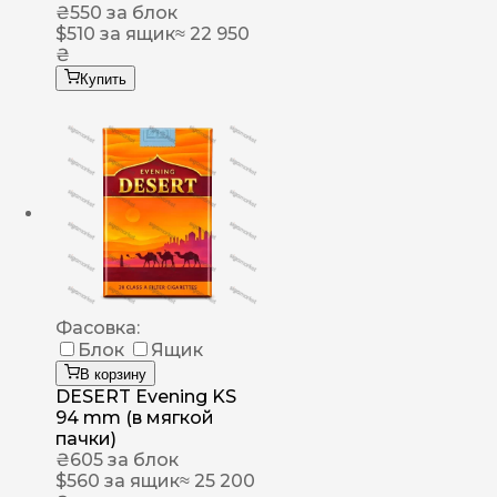
₴
550
за блок
$
510
за ящик
≈ 22 950
₴
Купить
Фасовка:
Блок
Ящик
В корзину
DESERT Evening KS
94 mm (в мягкой
пачки)
₴
605
за блок
$
560
за ящик
≈ 25 200