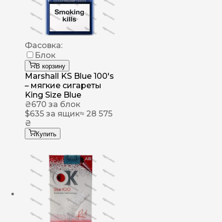
Фасовка:
Блок
В корзину
Marshall KS Blue 100's
– мягкие сигареты
King Size Blue
₴
670
за блок
$
635
за ящик
≈ 28 575
₴
Купить