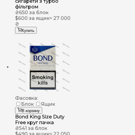
сигарети з турбо
фільтром
₴
650
за блок
$
600
за ящик
≈ 27 000
₴
Купить
Фасовка:
Блок
Ящик
В корзину
Bond King Size Duty
Free круг пачка
₴
541
за блок
$
490
за ящик
≈ 22 050