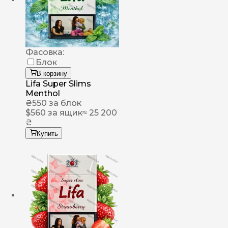
Фасовка:
Блок
В корзину
Lifa Super Slims
Menthol
₴
550
за блок
$
560
за ящик
≈ 25 200
₴
Купить