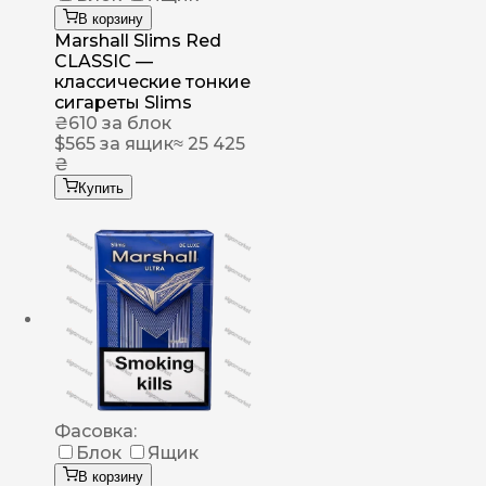
В корзину
Marshall Slims Red
CLASSIC —
классические тонкие
сигареты Slims
₴
610
за блок
$
565
за ящик
≈ 25 425
₴
Купить
Фасовка:
Блок
Ящик
В корзину