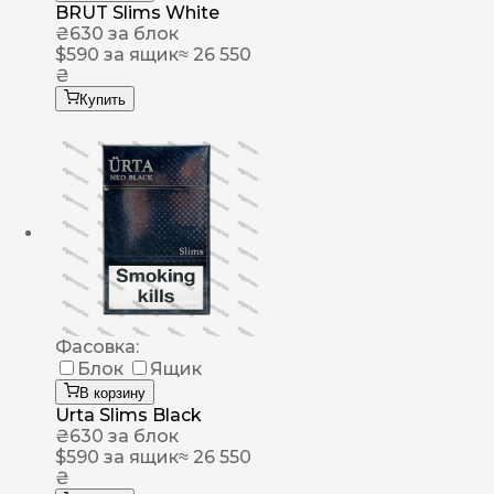
BRUT Slims White
₴
630
за блок
$
590
за ящик
≈ 26 550
₴
Купить
Фасовка:
Блок
Ящик
В корзину
Urta Slims Black
₴
630
за блок
$
590
за ящик
≈ 26 550
₴