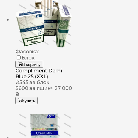
Фасовка:
Блок
В корзину
Compliment Demi
Blue 25 (XXL)
₴
545
за блок
$
600
за ящик
≈ 27 000
₴
Купить