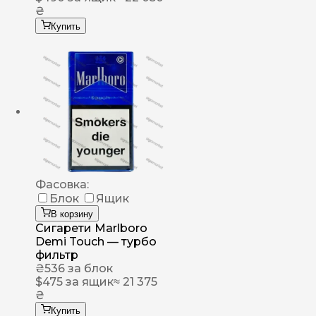
₴
Купить
Фасовка:
Блок
Ящик
В корзину
Сигарети Marlboro
Demi Touch — турбо
фильтр
₴
536
за блок
$
475
за ящик
≈ 21 375
₴
Купить