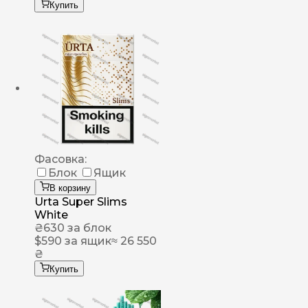
Купить
Фасовка:
Блок
Ящик
В корзину
Urta Super Slims
White
₴
630
за блок
$
590
за ящик
≈ 26 550
₴
Купить