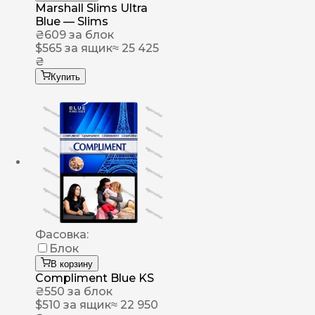
Marshall Slims Ultra
Blue — Slims
₴
609
за блок
$
565
за ящик
≈ 25 425
₴
Купить
Фасовка:
Блок
В корзину
Compliment Blue KS
₴
550
за блок
$
510
за ящик
≈ 22 950