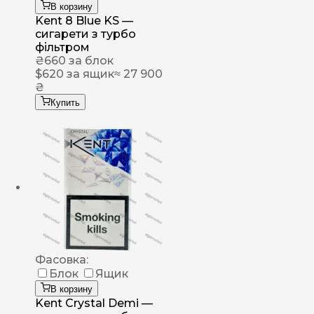
В корзину
Kent 8 Blue KS —
сигарети з турбо
фільтром
₴
660
за блок
$
620
за ящик
≈ 27 900
₴
Купить
Фасовка:
Блок
Ящик
В корзину
Kent Crystal Demi —