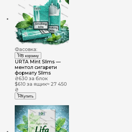
Фасовка:
В корзину
URTA Mint Slims —
ментол сигарети
формату Slims
₴
630
за блок
$
610
за ящик
≈ 27 450
₴
Купить