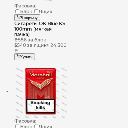
Фасовка:
Блок
Ящик
В корзину
Сигареты OK Blue KS
100mm (мягкая
пачка)
₴
586
за блок
$
540
за ящик
≈ 24 300
₴
Купить
Фасовка:
Блок
Ящик