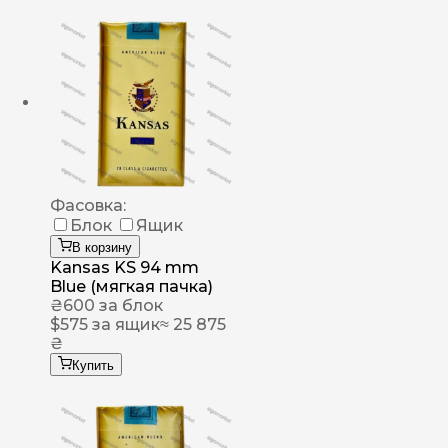
Фасовка:
Блок
Ящик
В корзину
Kansas KS 94 mm
Blue (мягкая пачка)
₴
600
за блок
$
575
за ящик
≈ 25 875
₴
Купить