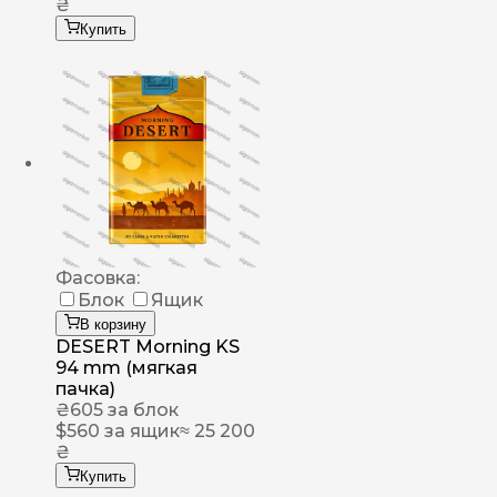
₴
Купить
Фасовка:
Блок
Ящик
В корзину
DESERT Morning KS
94 mm (мягкая
пачка)
₴
605
за блок
$
560
за ящик
≈ 25 200
₴
Купить