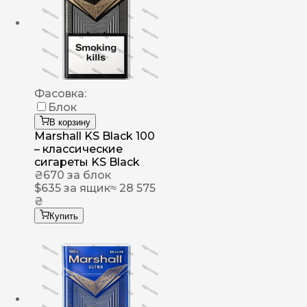
Фасовка:
Блок
В корзину
Marshall KS Black 100
– классические
сигареты KS Black
₴
670
за блок
$
635
за ящик
≈ 28 575
₴
Купить