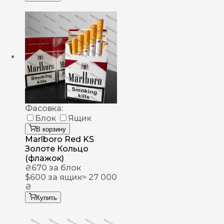
Фасовка:
Блок
Ящик
В корзину
Marlboro Red KS
Золоте Кольцо
(флажок)
₴
670
за блок
$
600
за ящик
≈ 27 000
₴
Купить