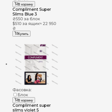
В корзину
Compliment Super
Slims Blue 3
₴
550
за блок
$
510
за ящик
≈ 22 950
₴
Купить
Фасовка:
Блок
В корзину
Compliment super
slims violet 5