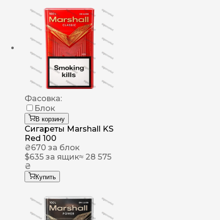
Фасовка:
Блок
В корзину
Сигареты Marshall KS
Red 100
₴
670
за блок
$
635
за ящик
≈ 28 575
₴
Купить