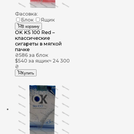
Фасовка:
Блок
Ящик
В корзину
OK KS 100 Red –
классические
сигареты в мягкой
пачке
₴
586
за блок
$
540
за ящик
≈ 24 300
₴
Купить