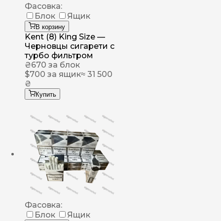
Фасовка:
Блок
Ящик
В корзину
Kent (8) King Size —
Черновцы сигарети с
турбо фильтром
₴
670
за блок
$
700
за ящик
≈ 31 500
₴
Купить
Фасовка:
Блок
Ящик