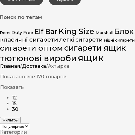
Поиск по тегам
King Size
Блок
Elf Bar
Duty Free
Marshall
Demi
класичні сигарети
легкі сигарети
міцні сигарети
сигарети ящик
сигарети оптом
ящик
тютюнові вироби
Главная
/
Доставка
/
Ахтырка
Показано все 170 товаров
Показать
12
15
30
Фильтры
Категории