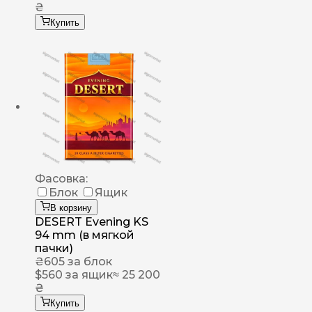
₴
Купить
Фасовка:
Блок
Ящик
В корзину
DESERT Evening KS
94 mm (в мягкой
пачки)
₴
605
за блок
$
560
за ящик
≈ 25 200
₴
Купить