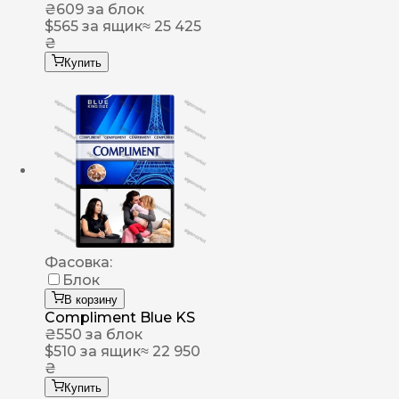
₴
609
за блок
$
565
за ящик
≈ 25 425
₴
Купить
Фасовка:
Блок
В корзину
Compliment Blue KS
₴
550
за блок
$
510
за ящик
≈ 22 950
₴
Купить