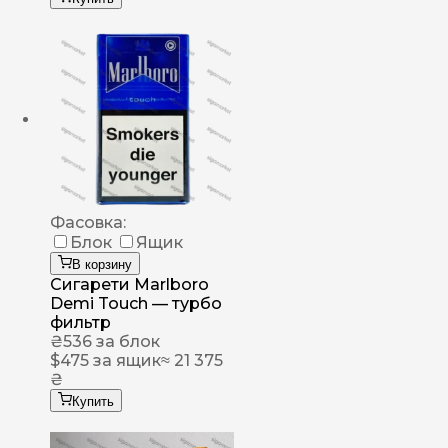
Фасовка:
Блок
Ящик
В корзину
Сигарети Marlboro
Demi Touch — турбо
фильтр
₴
536
за блок
$
475
за ящик
≈ 21 375
₴
Купить