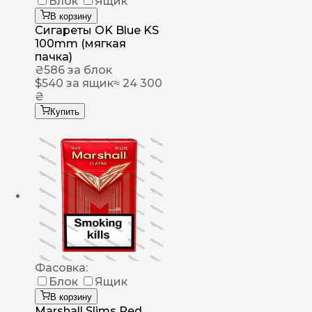
Блок
Ящик
В корзину
Сигареты OK Blue KS
100mm (мягкая
пачка)
₴
586
за блок
$
540
за ящик
≈ 24 300
₴
Купить
Фасовка:
Блок
Ящик
В корзину
Marshall Slims Red