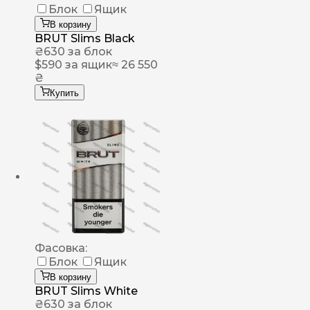
Блок
Ящик
В корзину
BRUT Slims Black
₴
630
за блок
$
590
за ящик
≈ 26 550
₴
Купить
Фасовка:
Блок
Ящик
В корзину
BRUT Slims White
₴
630
за блок