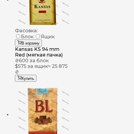
Фасовка:
Блок
Ящик
В корзину
Kansas KS 94 mm
Red (мягкая пачка)
₴
600
за блок
$
575
за ящик
≈ 25 875
₴
Купить