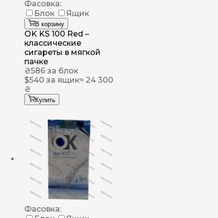
Фасовка:
Блок
Ящик
В корзину
OK KS 100 Red –
классические
сигареты в мягкой
пачке
₴
586
за блок
$
540
за ящик
≈ 24 300
₴
Купить
Фасовка: