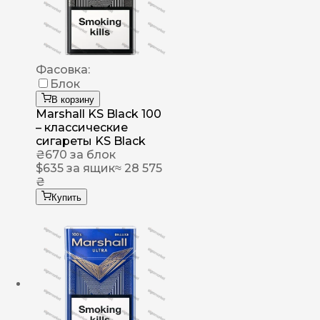
Фасовка:
Блок
В корзину
Marshall KS Black 100
– классические
сигареты KS Black
₴
670
за блок
$
635
за ящик
≈ 28 575
₴
Купить