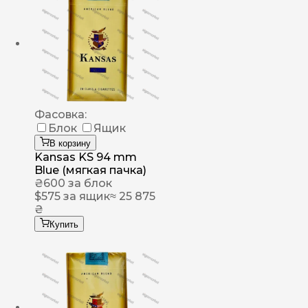
Фасовка:
Блок
Ящик
В корзину
Kansas KS 94 mm
Blue (мягкая пачка)
₴
600
за блок
$
575
за ящик
≈ 25 875
₴
Купить