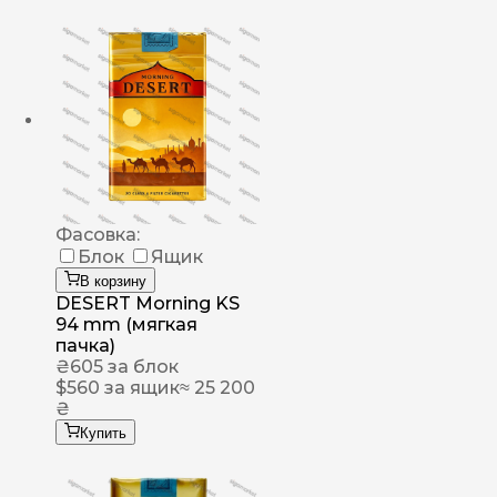
Фасовка:
Блок
Ящик
В корзину
DESERT Morning KS
94 mm (мягкая
пачка)
₴
605
за блок
$
560
за ящик
≈ 25 200
₴
Купить