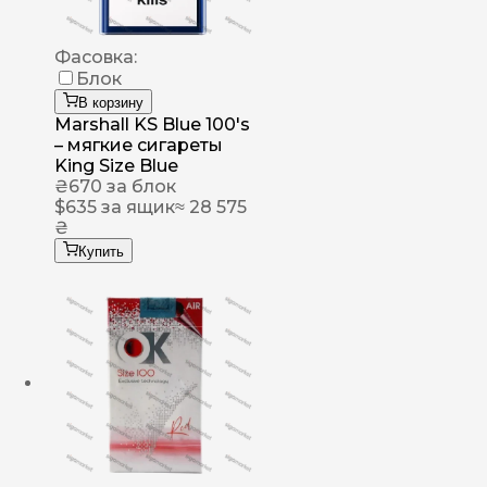
Фасовка:
Блок
В корзину
Marshall KS Blue 100's
– мягкие сигареты
King Size Blue
₴
670
за блок
$
635
за ящик
≈ 28 575
₴
Купить