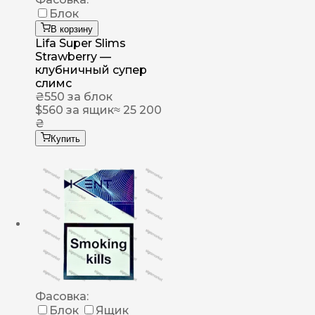
Блок
В корзину
Lifa Super Slims
Strawberry —
клубничный супер
слимс
₴
550
за блок
$
560
за ящик
≈ 25 200
₴
Купить
Фасовка:
Блок
Ящик