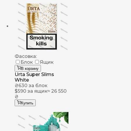
Фасовка:
Блок
Ящик
В корзину
Urta Super Slims
White
₴
630
за блок
$
590
за ящик
≈ 26 550
₴
Купить