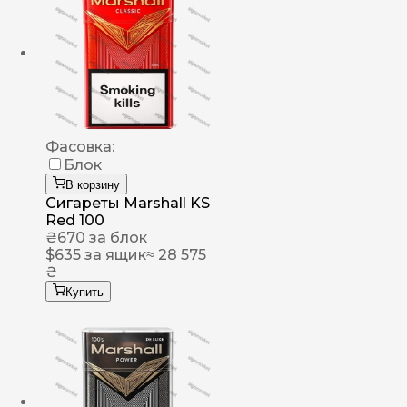
Фасовка:
Блок
В корзину
Сигареты Marshall KS
Red 100
₴
670
за блок
$
635
за ящик
≈ 28 575
₴
Купить