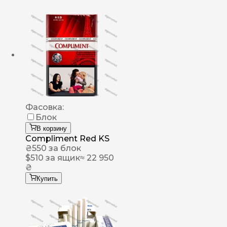
Фасовка:
Блок
В корзину
Compliment Red KS
₴
550
за блок
$
510
за ящик
≈ 22 950
₴
Купить