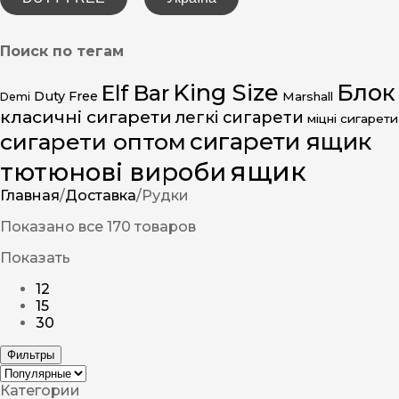
Поиск по тегам
King Size
Блок
Elf Bar
Duty Free
Marshall
Demi
класичні сигарети
легкі сигарети
міцні сигарети
сигарети ящик
сигарети оптом
ящик
тютюнові вироби
Главная
/
Доставка
/
Рудки
Показано все 170 товаров
Показать
12
15
30
Фильтры
Категории