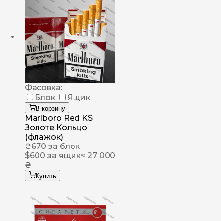
Фасовка:
Блок
Ящик
В корзину
Marlboro Red KS
Золоте Кольцо
(флажок)
₴
670
за блок
$
600
за ящик
≈ 27 000
₴
Купить