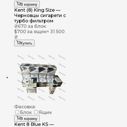
В корзину
Kent (8) King Size —
Черновцы сигарети с
турбо фильтром
₴
670
за блок
$
700
за ящик
≈ 31 500
₴
Купить
Фасовка:
Блок
Ящик
В корзину
Kent 8 Blue KS —