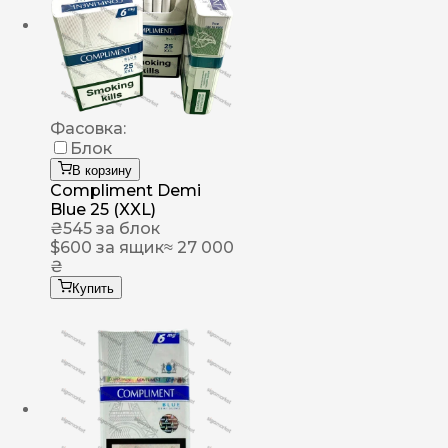
Фасовка:
Блок
В корзину
Compliment Demi
Blue 25 (XXL)
₴
545
за блок
$
600
за ящик
≈ 27 000
₴
Купить