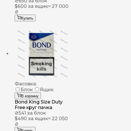
₴
650
за блок
$
600
за ящик
≈ 27 000
₴
Купить
Фасовка:
Блок
Ящик
В корзину
Bond King Size Duty
Free круг пачка
₴
541
за блок
$
490
за ящик
≈ 22 050
₴
Купить