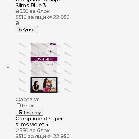
Slims Blue 3
₴
550
за блок
$
510
за ящик
≈ 22 950
₴
Купить
Фасовка:
Блок
В корзину
Compliment super
slims violet 5
₴
550
за блок
$
510
за ящик
≈ 22 950