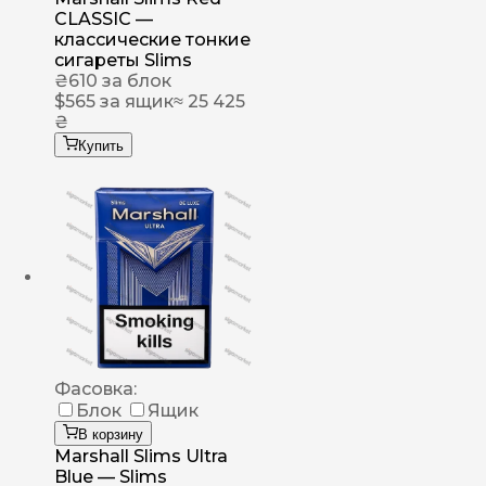
CLASSIC —
классические тонкие
сигареты Slims
₴
610
за блок
$
565
за ящик
≈ 25 425
₴
Купить
Фасовка:
Блок
Ящик
В корзину
Marshall Slims Ultra
Blue — Slims