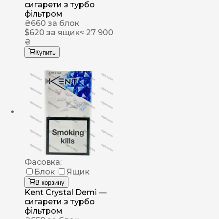
сигарети з турбо
фільтром
₴
660
за блок
$
620
за ящик
≈ 27 900
₴
Купить
Фасовка:
Блок
Ящик
В корзину
Kent Crystal Demi —
сигарети з турбо
фільтром