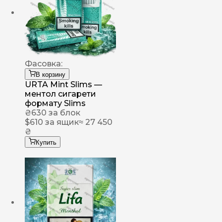
Фасовка:
В корзину
URTA Mint Slims —
ментол сигарети
формату Slims
₴
630
за блок
$
610
за ящик
≈ 27 450
₴
Купить