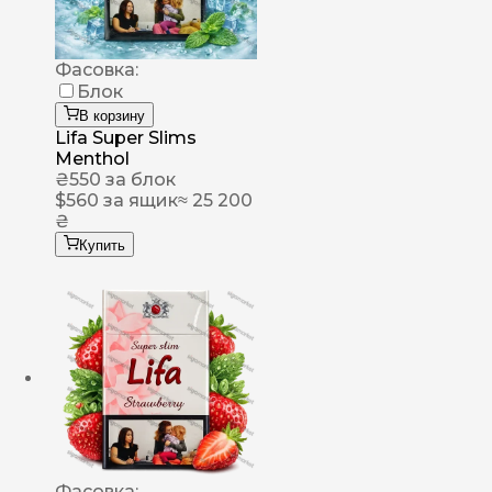
Фасовка:
Блок
В корзину
Lifa Super Slims
Menthol
₴
550
за блок
$
560
за ящик
≈ 25 200
₴
Купить
Фасовка: