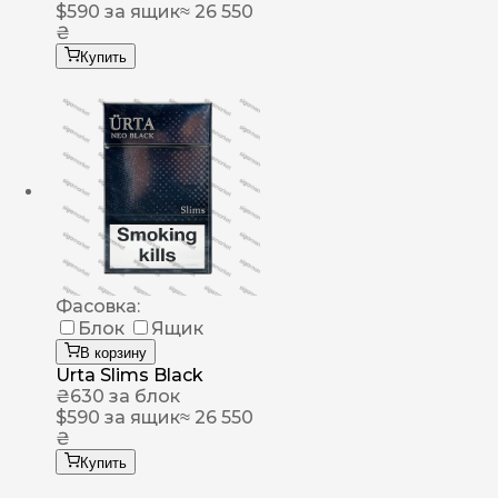
$
590
за ящик
≈ 26 550
₴
Купить
Фасовка:
Блок
Ящик
В корзину
Urta Slims Black
₴
630
за блок
$
590
за ящик
≈ 26 550
₴
Купить