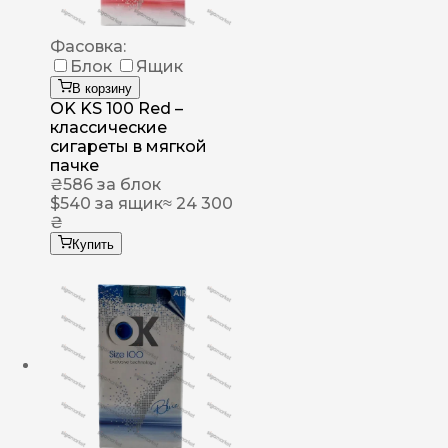
Фасовка:
Блок
Ящик
В корзину
OK KS 100 Red –
классические
сигареты в мягкой
пачке
₴
586
за блок
$
540
за ящик
≈ 24 300
₴
Купить