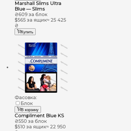
Marshall Slims Ultra
Blue — Slims
₴
609
за блок
$
565
за ящик
≈ 25 425
₴
Купить
Фасовка:
Блок
В корзину
Compliment Blue KS
₴
550
за блок
$
510
за ящик
≈ 22 950