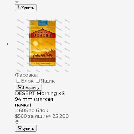
₴
Купить
Фасовка:
Блок
Ящик
В корзину
DESERT Morning KS
94 mm (мягкая
пачка)
₴
605
за блок
$
560
за ящик
≈ 25 200
₴
Купить