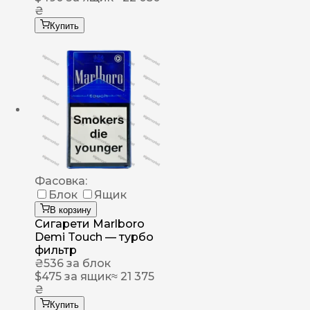
₴
Купить
Фасовка:
Блок
Ящик
В корзину
Сигарети Marlboro
Demi Touch — турбо
фильтр
₴
536
за блок
$
475
за ящик
≈ 21 375
₴
Купить