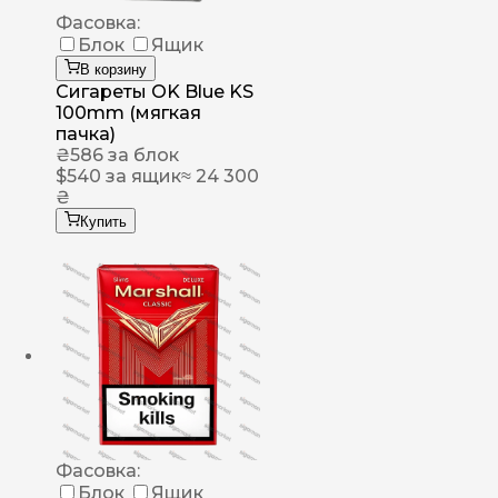
Фасовка:
Блок
Ящик
В корзину
Сигареты OK Blue KS
100mm (мягкая
пачка)
₴
586
за блок
$
540
за ящик
≈ 24 300
₴
Купить
Фасовка:
Блок
Ящик