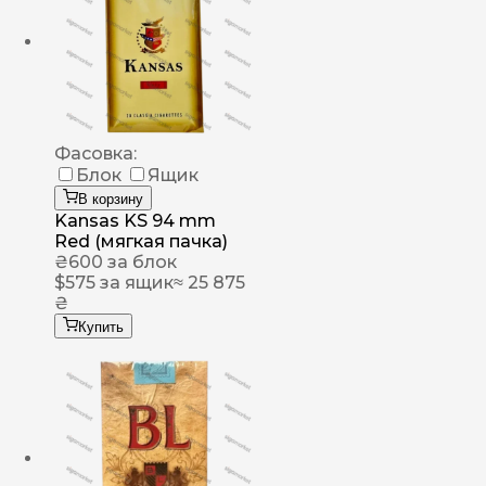
Фасовка:
Блок
Ящик
В корзину
Kansas KS 94 mm
Red (мягкая пачка)
₴
600
за блок
$
575
за ящик
≈ 25 875
₴
Купить