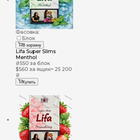
Фасовка:
Блок
В корзину
Lifa Super Slims
Menthol
₴
550
за блок
$
560
за ящик
≈ 25 200
₴
Купить