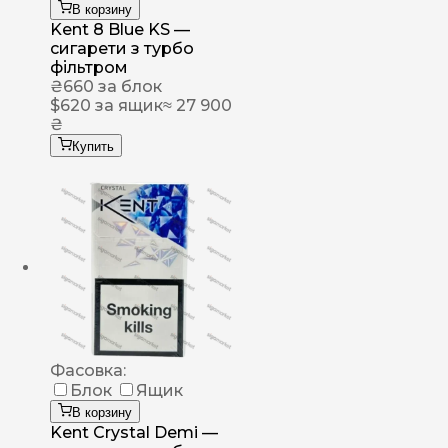
В корзину
Kent 8 Blue KS —
сигарети з турбо
фільтром
₴
660
за блок
$
620
за ящик
≈ 27 900
₴
Купить
Фасовка:
Блок
Ящик
В корзину
Kent Crystal Demi —