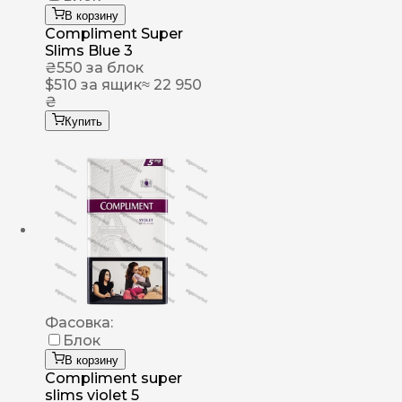
В корзину
Compliment Super
Slims Blue 3
₴
550
за блок
$
510
за ящик
≈ 22 950
₴
Купить
Фасовка:
Блок
В корзину
Compliment super
slims violet 5