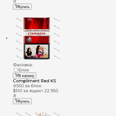
₴
Купить
Фасовка:
Блок
В корзину
Compliment Red KS
₴
550
за блок
$
510
за ящик
≈ 22 950
₴
Купить