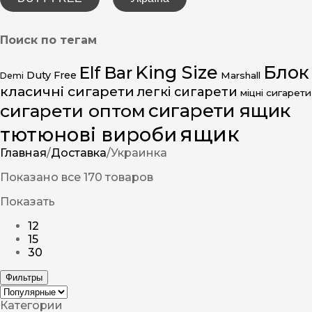
Поиск по тегам
King Size
Блок
Elf Bar
Duty Free
Marshall
Demi
класичні сигарети
легкі сигарети
міцні сигарети
сигарети ящик
сигарети оптом
ящик
тютюнові вироби
Главная
/
Доставка
/
Украинка
Показано все 170 товаров
Показать
12
15
30
Фильтры
Категории