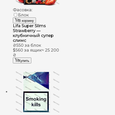
Фасовка:
Блок
В корзину
Lifa Super Slims
Strawberry —
клубничный супер
слимс
₴
550
за блок
$
560
за ящик
≈ 25 200
₴
Купить