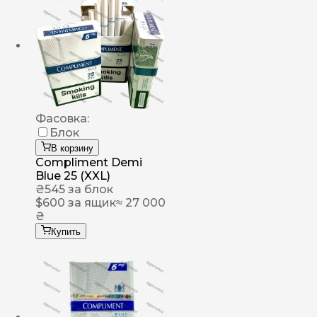
Фасовка:
Блок
В корзину
Compliment Demi
Blue 25 (XXL)
₴
545
за блок
$
600
за ящик
≈ 27 000
₴
Купить