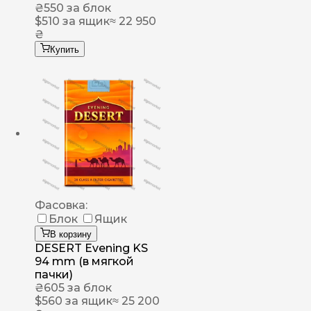
₴
550
за блок
$
510
за ящик
≈ 22 950
₴
Купить
Фасовка:
Блок
Ящик
В корзину
DESERT Evening KS
94 mm (в мягкой
пачки)
₴
605
за блок
$
560
за ящик
≈ 25 200