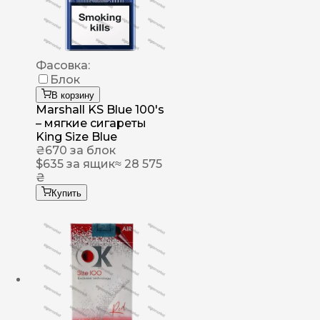
Фасовка:
Блок
В корзину
Marshall KS Blue 100's
– мягкие сигареты
King Size Blue
₴
670
за блок
$
635
за ящик
≈ 28 575
₴
Купить