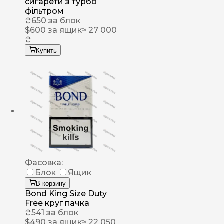
сигарети з турбо
фільтром
₴
650
за блок
$
600
за ящик
≈ 27 000
₴
Купить
Фасовка:
Блок
Ящик
В корзину
Bond King Size Duty
Free круг пачка
₴
541
за блок
$
490
за ящик
≈ 22 050