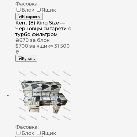
Фасовка:
Блок
Ящик
В корзину
Kent (8) King Size —
Черновцы сигарети с
турбо фильтром
₴
670
за блок
$
700
за ящик
≈ 31 500
₴
Купить
Фасовка:
Блок
Ящик