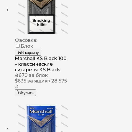
Фасовка:
Блок
В корзину
Marshall KS Black 100
– классические
сигареты KS Black
₴
670
за блок
$
635
за ящик
≈ 28 575
₴
Купить