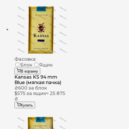
Фасовка:
Блок
Ящик
В корзину
Kansas KS 94 mm
Blue (мягкая пачка)
₴
600
за блок
$
575
за ящик
≈ 25 875
₴
Купить