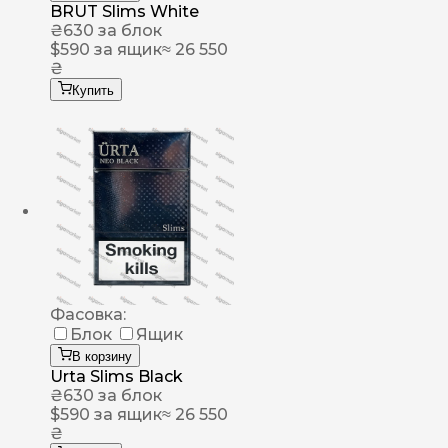
BRUT Slims White
₴
630
за блок
$
590
за ящик
≈ 26 550
₴
Купить
Фасовка:
Блок
Ящик
В корзину
Urta Slims Black
₴
630
за блок
$
590
за ящик
≈ 26 550
₴