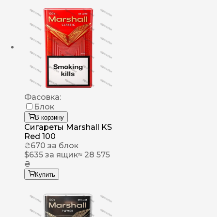
Фасовка:
Блок
В корзину
Сигареты Marshall KS
Red 100
₴
670
за блок
$
635
за ящик
≈ 28 575
₴
Купить