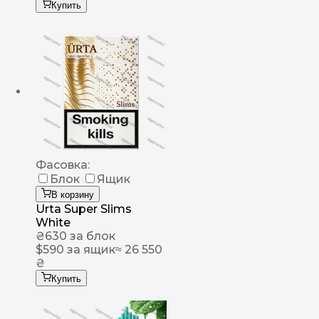
Купить
Фасовка:
Блок
Ящик
В корзину
Urta Super Slims
White
₴
630
за блок
$
590
за ящик
≈ 26 550
₴
Купить