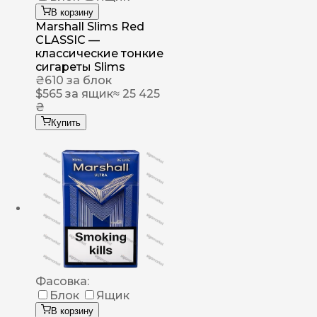
В корзину
Marshall Slims Red
CLASSIC —
классические тонкие
сигареты Slims
₴
610
за блок
$
565
за ящик
≈ 25 425
₴
Купить
Фасовка:
Блок
Ящик
В корзину