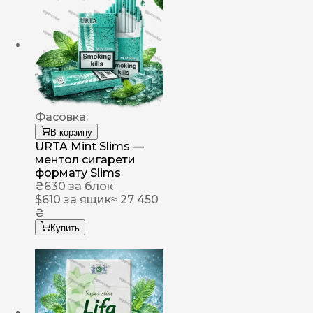
Фасовка:
В корзину
URTA Mint Slims —
ментол сигарети
формату Slims
₴
630
за блок
$
610
за ящик
≈ 27 450
₴
Купить