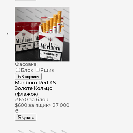
Фасовка:
Блок
Ящик
В корзину
Marlboro Red KS
Золоте Кольцо
(флажок)
₴
670
за блок
$
600
за ящик
≈ 27 000
₴
Купить