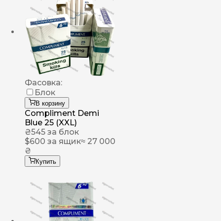
Фасовка:
Блок
В корзину
Compliment Demi
Blue 25 (XXL)
₴
545
за блок
$
600
за ящик
≈ 27 000
₴
Купить