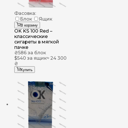
Фасовка:
Блок
Ящик
В корзину
OK KS 100 Red –
классические
сигареты в мягкой
пачке
₴
586
за блок
$
540
за ящик
≈ 24 300
₴
Купить