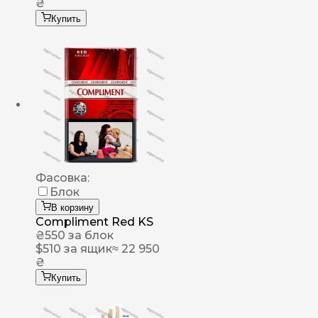
₴
Купить
Фасовка:
Блок
В корзину
Compliment Red KS
₴
550
за блок
$
510
за ящик
≈ 22 950
₴
Купить