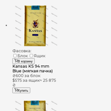
Фасовка:
Блок
Ящик
В корзину
Kansas KS 94 mm
Blue (мягкая пачка)
₴
600
за блок
$
575
за ящик
≈ 25 875
₴
Купить