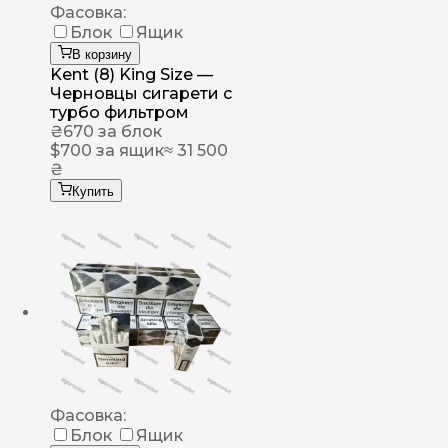
Фасовка:
Блок
Ящик
В корзину
Kent (8) King Size —
Черновцы сигарети с
турбо фильтром
₴
670
за блок
$
700
за ящик
≈ 31 500
₴
Купить
Фасовка:
Блок
Ящик