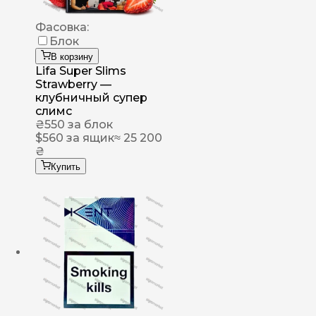
Фасовка:
Блок
В корзину
Lifa Super Slims
Strawberry —
клубничный супер
слимс
₴
550
за блок
$
560
за ящик
≈ 25 200
₴
Купить