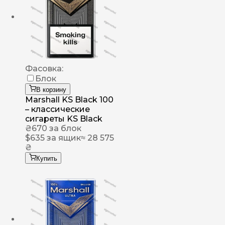
Фасовка:
Блок
В корзину
Marshall KS Black 100
– классические
сигареты KS Black
₴
670
за блок
$
635
за ящик
≈ 28 575
₴
Купить