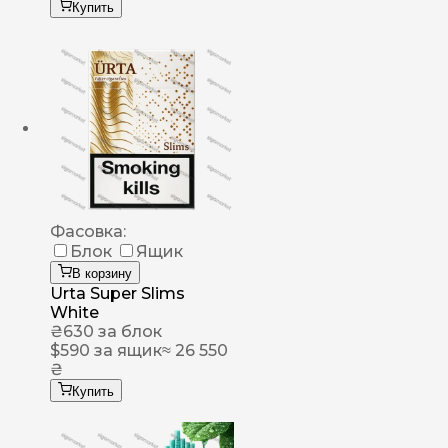
Купить
Фасовка:
Блок
Ящик
В корзину
Urta Super Slims
White
₴
630
за блок
$
590
за ящик
≈ 26 550
₴
Купить