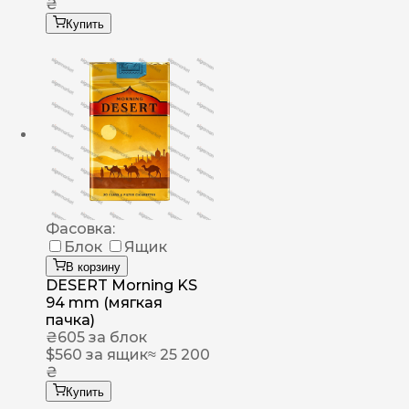
₴
Купить
Фасовка:
Блок
Ящик
В корзину
DESERT Morning KS
94 mm (мягкая
пачка)
₴
605
за блок
$
560
за ящик
≈ 25 200
₴
Купить