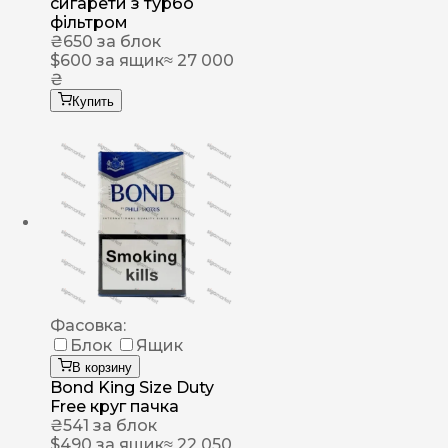
сигарети з турбо
фільтром
₴
650
за блок
$
600
за ящик
≈ 27 000
₴
Купить
Фасовка:
Блок
Ящик
В корзину
Bond King Size Duty
Free круг пачка
₴
541
за блок
$
490
за ящик
≈ 22 050