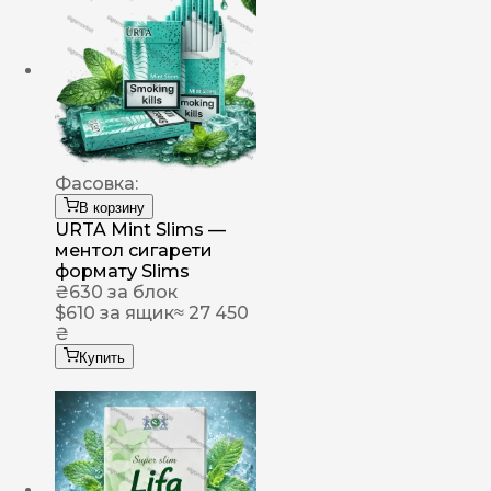
Фасовка:
В корзину
URTA Mint Slims —
ментол сигарети
формату Slims
₴
630
за блок
$
610
за ящик
≈ 27 450
₴
Купить