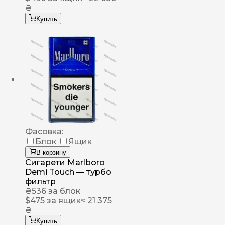
₴
Купить
Фасовка:
Блок
Ящик
В корзину
Сигарети Marlboro
Demi Touch — турбо
фильтр
₴
536
за блок
$
475
за ящик
≈ 21 375
₴
Купить