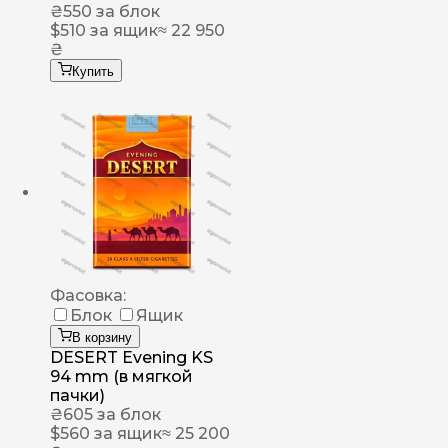
₴
550
за блок
$
510
за ящик
≈ 22 950
₴
Купить
Фасовка:
Блок
Ящик
В корзину
DESERT Evening KS
94 mm (в мягкой
пачки)
₴
605
за блок
$
560
за ящик
≈ 25 200