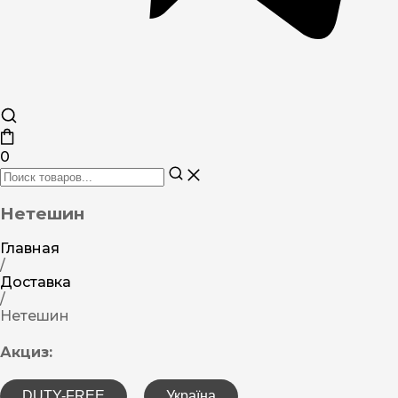
0
Нетешин
Главная
/
Доставка
/
Нетешин
Акциз:
DUTY-FREE
Україна