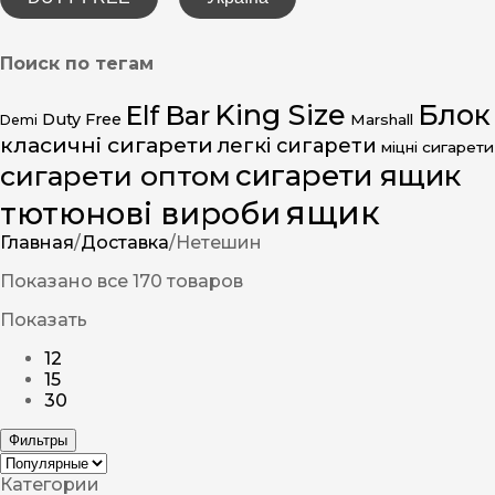
Поиск по тегам
King Size
Блок
Elf Bar
Duty Free
Marshall
Demi
класичні сигарети
легкі сигарети
міцні сигарети
сигарети ящик
сигарети оптом
ящик
тютюнові вироби
Главная
/
Доставка
/
Нетешин
Показано все 170 товаров
Показать
12
15
30
Фильтры
Категории