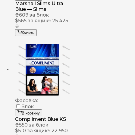
Marshall Slims Ultra
Blue — Slims
₴
609
за блок
$
565
за ящик
≈ 25 425
₴
Купить
Фасовка:
Блок
В корзину
Compliment Blue KS
₴
550
за блок
$
510
за ящик
≈ 22 950