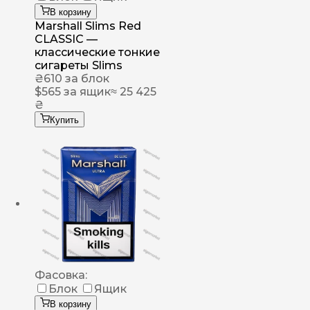
В корзину
Marshall Slims Red
CLASSIC —
классические тонкие
сигареты Slims
₴
610
за блок
$
565
за ящик
≈ 25 425
₴
Купить
Фасовка:
Блок
Ящик
В корзину