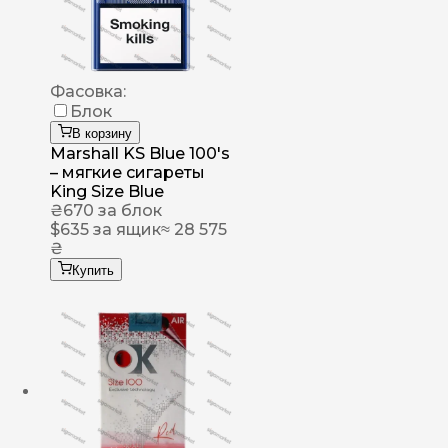
Фасовка:
Блок
В корзину
Marshall KS Blue 100's
– мягкие сигареты
King Size Blue
₴
670
за блок
$
635
за ящик
≈ 28 575
₴
Купить