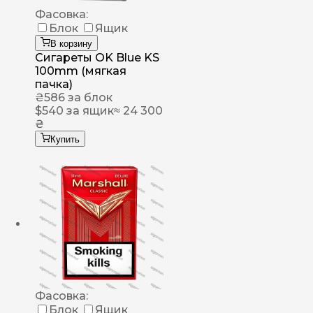
Фасовка:
Блок
Ящик
В корзину
Сигареты OK Blue KS
100mm (мягкая
пачка)
₴
586
за блок
$
540
за ящик
≈ 24 300
₴
Купить
Фасовка:
Блок
Ящик