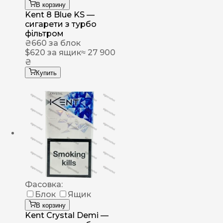
В корзину
Kent 8 Blue KS —
сигарети з турбо
фільтром
₴
660
за блок
$
620
за ящик
≈ 27 900
₴
Купить
Фасовка:
Блок
Ящик
В корзину
Kent Crystal Demi —