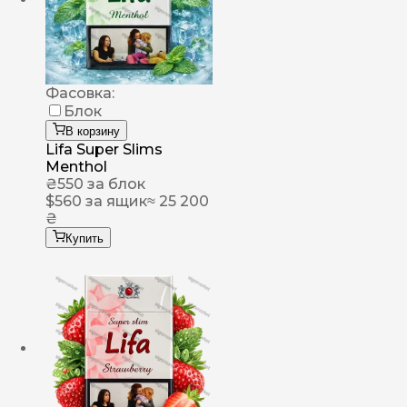
Фасовка:
Блок
В корзину
Lifa Super Slims
Menthol
₴
550
за блок
$
560
за ящик
≈ 25 200
₴
Купить