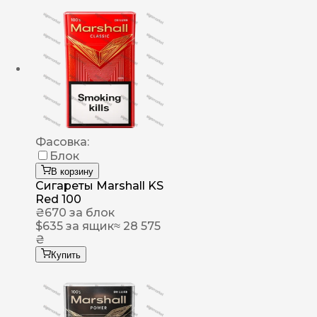
Фасовка:
Блок
В корзину
Сигареты Marshall KS
Red 100
₴
670
за блок
$
635
за ящик
≈ 28 575
₴
Купить