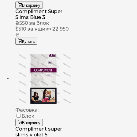
В корзину
Compliment Super
Slims Blue 3
₴
550
за блок
$
510
за ящик
≈ 22 950
₴
Купить
Фасовка:
Блок
В корзину
Compliment super
slims violet 5