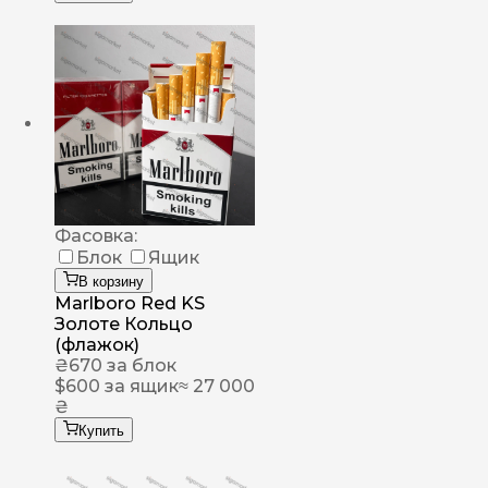
Фасовка:
Блок
Ящик
В корзину
Marlboro Red KS
Золоте Кольцо
(флажок)
₴
670
за блок
$
600
за ящик
≈ 27 000
₴
Купить