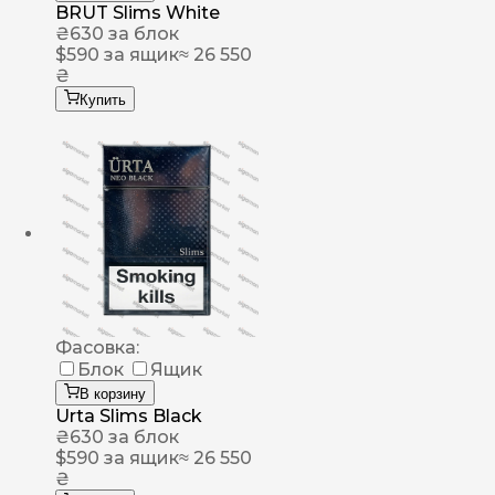
BRUT Slims White
₴
630
за блок
$
590
за ящик
≈ 26 550
₴
Купить
Фасовка:
Блок
Ящик
В корзину
Urta Slims Black
₴
630
за блок
$
590
за ящик
≈ 26 550
₴