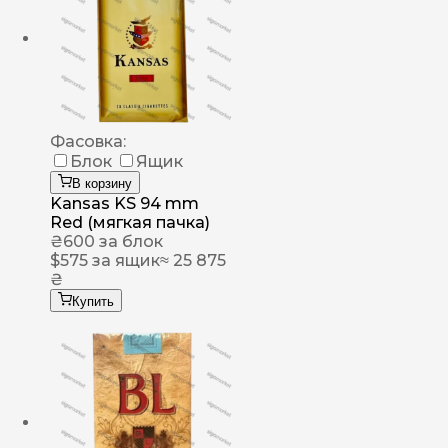
Фасовка:
Блок
Ящик
В корзину
Kansas KS 94 mm
Red (мягкая пачка)
₴
600
за блок
$
575
за ящик
≈ 25 875
₴
Купить