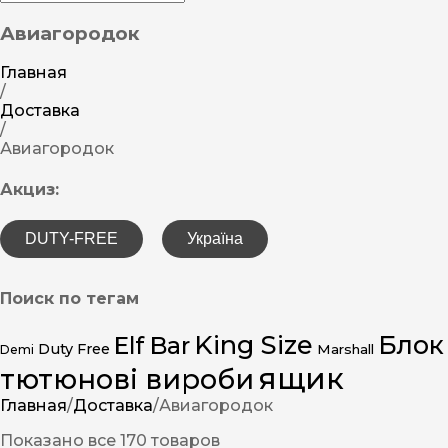
Авиагородок
Главная
/
Доставка
/
Авиагородок
Акциз:
DUTY-FREE
Україна
Поиск по тегам
King Size
Блок
Elf Bar
Duty Free
Marshall
Demi
ящик
тютюнові вироби
Главная
/
Доставка
/
Авиагородок
Показано все 170 товаров