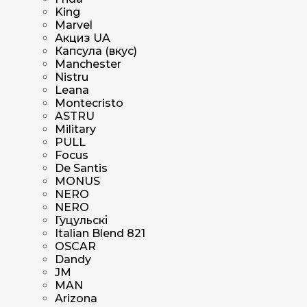
King
Marvel
Акциз UA
Капсула (вкус)
Manchester
Nistru
Leana
Montecristo
ASTRU
Military
PULL
Focus
De Santis
MONUS
NERO
NERO
Гуцульскі
Italian Blend 821
OSCAR
Dandy
JM
MAN
Arizona