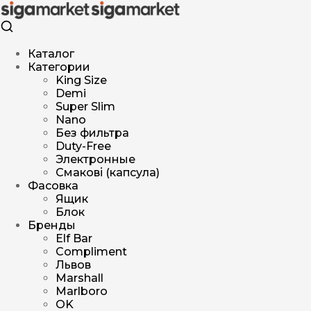
Каталог
Категории
King Size
Demi
Super Slim
Nano
Без фильтра
Duty-Free
Электронные
Смакові (капсула)
Фасовка
Ящик
Блок
Бренды
Elf Bar
Compliment
Львов
Marshall
Marlboro
OK