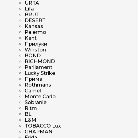
ÜRTA
Lifa
BRUT
DESERT
Kansas
Palermo
Kent
Прилуки
Winston
BOND
RICHMOND
Parliament
Lucky Strike
Прима
Rothmans
Camel
Monte Carlo
Sobranie
Ritm
BL
L&M
TOBACCO Lux
CHAPMAN
Frida