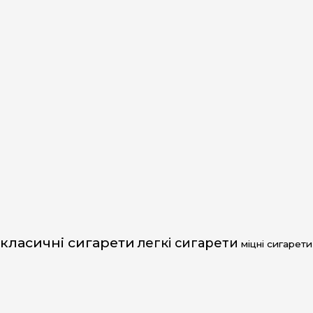
класичні сигарети
легкі сигарети
міцні сигарети