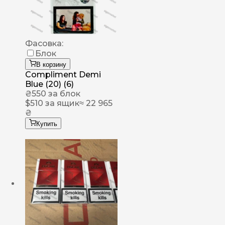
Фасовка:
Блок
В корзину
Compliment Demi
Blue (20) (6)
₴
550
за блок
$
510
за ящик
≈ 22 965
₴
Купить