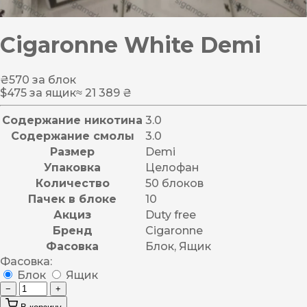
Cigaronne White Demi
₴
570
за блок
$
475
за ящик
≈ 21 389 ₴
Содержание никотина
3.0
Содержание смолы
3.0
Размер
Demi
Упаковка
Целофан
Количество
50 блоков
Пачек в блоке
10
Акциз
Duty free
Бренд
Cigaronne
Фасовка
Блок, Ящик
Фасовка:
Блок
Ящик
−
+