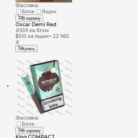
Фасовка:
Блок
Ящик
В корзину
Oscar Demi Red
₴
559
за блок
$
510
за ящик
≈ 22 965
₴
Купить
Фасовка:
Блок
В корзину
King COMPACT