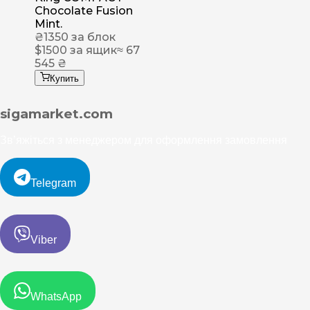
Chocolate Fusion
Mint.
₴
1350
за блок
$
1500
за ящик
≈ 67
545 ₴
Купить
sigamarket.com
Зв’яжіться з менеджером для оформлення замовлення
Telegram
Viber
WhatsApp