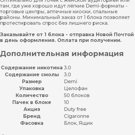
Оптимально для точек с женской аудиторией или
там, где уже хорошо идут лёгкие Demi-форматы -
торговые центры, аптечные киоски, спальные
районы. Минимальный заказ от 1 блока позволяет
протестировать спрос без лишнего риска.
Заказывайте от 1 блока - отправка Новой Почтой
в день оформления. Оплата при получении.
Дополнительная информация
Содержание никотина
3.0
Содержание смолы
3.0
Размер
Demi
Упаковка
Целофан
Количество
50 блоков
Пачек в блоке
10
Акциз
Duty free
Бренд
Cigaronne
Фасовка
Блок, Ящик