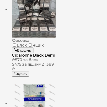
Фасовка:
Блок
Ящик
В корзину
Cigaronne Black Demi
₴
570
за блок
$
475
за ящик
≈ 21 389
₴
Купить