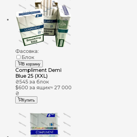
Фасовка:
Блок
В корзину
Compliment Demi
Blue 25 (XXL)
₴
545
за блок
$
600
за ящик
≈ 27 000
₴
Купить