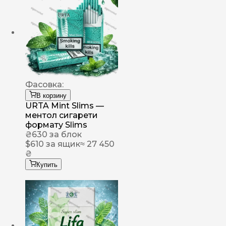
Фасовка:
В корзину
URTA Mint Slims —
ментол сигарети
формату Slims
₴
630
за блок
$
610
за ящик
≈ 27 450
₴
Купить