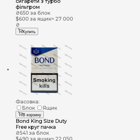
сигарети з турбо
фільтром
₴
650
за блок
$
600
за ящик
≈ 27 000
₴
Купить
Фасовка:
Блок
Ящик
В корзину
Bond King Size Duty
Free круг пачка
₴
541
за блок
$
490
за ящик
≈ 22 050