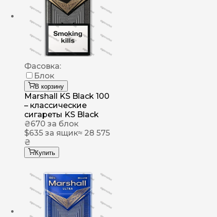
Фасовка:
Блок
В корзину
Marshall KS Black 100
– классические
сигареты KS Black
₴
670
за блок
$
635
за ящик
≈ 28 575
₴
Купить