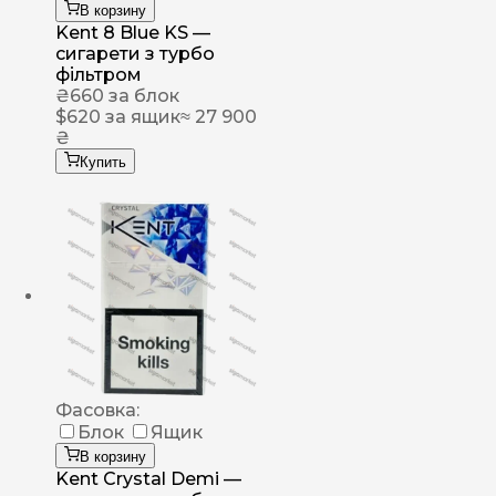
В корзину
Kent 8 Blue KS —
сигарети з турбо
фільтром
₴
660
за блок
$
620
за ящик
≈ 27 900
₴
Купить
Фасовка:
Блок
Ящик
В корзину
Kent Crystal Demi —