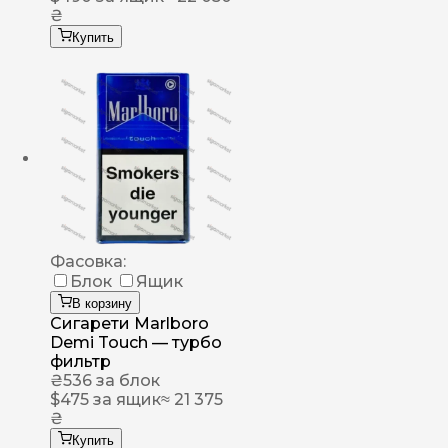
₴
Купить
Фасовка:
Блок
Ящик
В корзину
Сигарети Marlboro
Demi Touch — турбо
фильтр
₴
536
за блок
$
475
за ящик
≈ 21 375
₴
Купить