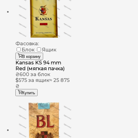
Фасовка:
Блок
Ящик
В корзину
Kansas KS 94 mm
Red (мягкая пачка)
₴
600
за блок
$
575
за ящик
≈ 25 875
₴
Купить