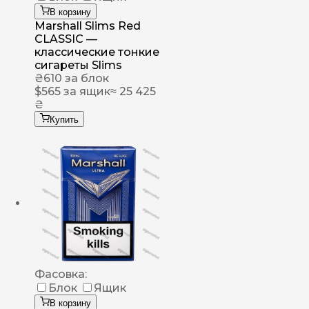
В корзину
Marshall Slims Red
CLASSIC —
классические тонкие
сигареты Slims
₴
610
за блок
$
565
за ящик
≈ 25 425
₴
Купить
Фасовка:
Блок
Ящик
В корзину