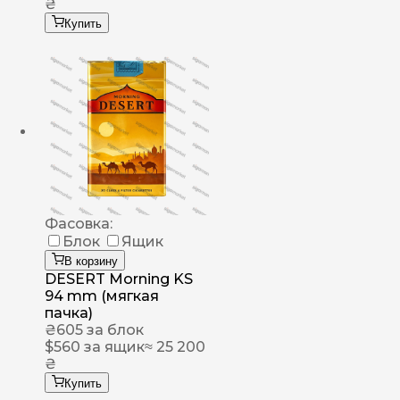
₴
Купить
Фасовка:
Блок
Ящик
В корзину
DESERT Morning KS
94 mm (мягкая
пачка)
₴
605
за блок
$
560
за ящик
≈ 25 200
₴
Купить