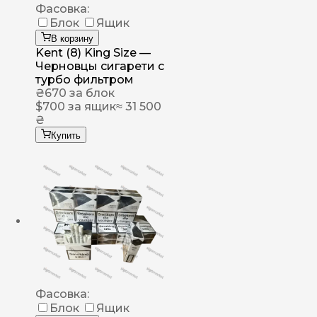
Фасовка:
Блок
Ящик
В корзину
Kent (8) King Size —
Черновцы сигарети с
турбо фильтром
₴
670
за блок
$
700
за ящик
≈ 31 500
₴
Купить
Фасовка:
Блок
Ящик