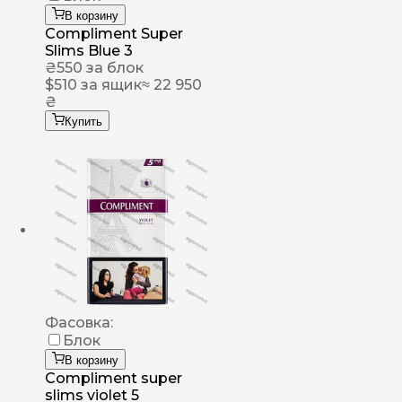
В корзину
Compliment Super
Slims Blue 3
₴
550
за блок
$
510
за ящик
≈ 22 950
₴
Купить
Фасовка:
Блок
В корзину
Compliment super
slims violet 5