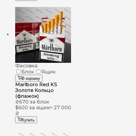
Фасовка:
Блок
Ящик
В корзину
Marlboro Red KS
Золоте Кольцо
(флажок)
₴
670
за блок
$
600
за ящик
≈ 27 000
₴
Купить