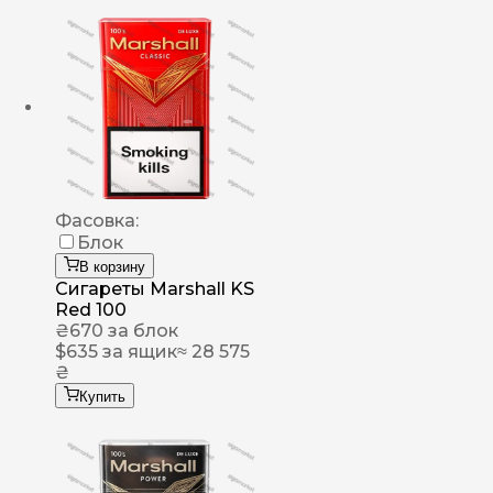
Фасовка:
Блок
В корзину
Сигареты Marshall KS
Red 100
₴
670
за блок
$
635
за ящик
≈ 28 575
₴
Купить