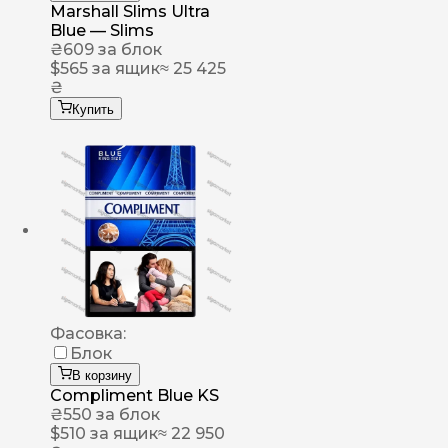
Marshall Slims Ultra
Blue — Slims
₴
609
за блок
$
565
за ящик
≈ 25 425
₴
Купить
Фасовка:
Блок
В корзину
Compliment Blue KS
₴
550
за блок
$
510
за ящик
≈ 22 950