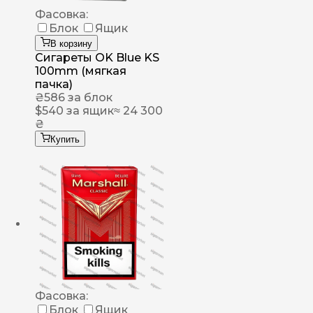
Фасовка:
Блок
Ящик
В корзину
Сигареты OK Blue KS
100mm (мягкая
пачка)
₴
586
за блок
$
540
за ящик
≈ 24 300
₴
Купить
Фасовка:
Блок
Ящик