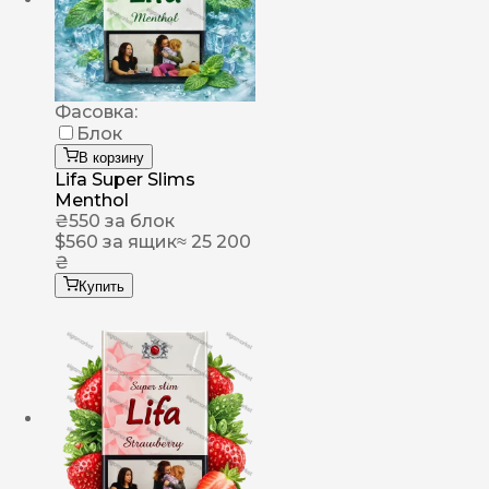
Фасовка:
Блок
В корзину
Lifa Super Slims
Menthol
₴
550
за блок
$
560
за ящик
≈ 25 200
₴
Купить