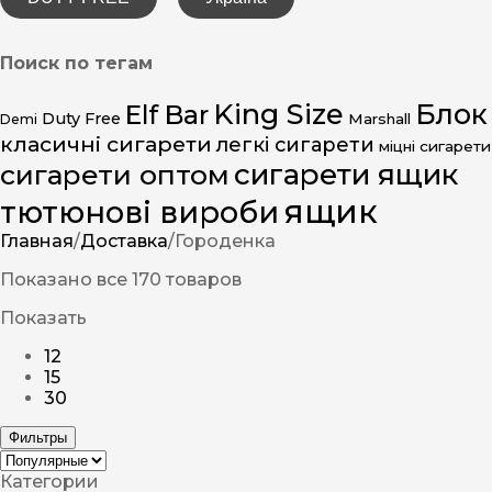
Поиск по тегам
King Size
Блок
Elf Bar
Duty Free
Marshall
Demi
класичні сигарети
легкі сигарети
міцні сигарети
сигарети ящик
сигарети оптом
ящик
тютюнові вироби
Главная
/
Доставка
/
Городенка
Показано все 170 товаров
Показать
12
15
30
Фильтры
Категории