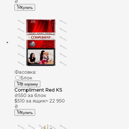
₴
Купить
Фасовка:
Блок
В корзину
Compliment Red KS
₴
550
за блок
$
510
за ящик
≈ 22 950
₴
Купить