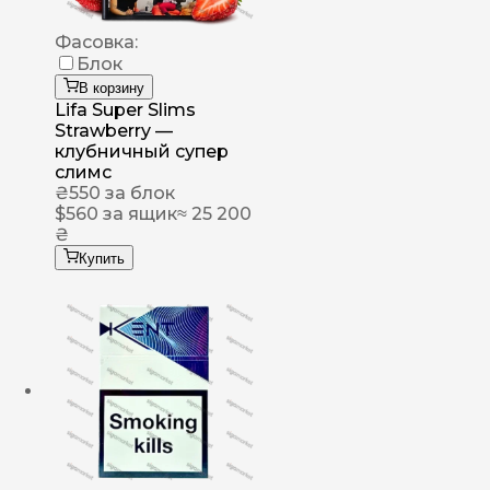
Фасовка:
Блок
В корзину
Lifa Super Slims
Strawberry —
клубничный супер
слимс
₴
550
за блок
$
560
за ящик
≈ 25 200
₴
Купить