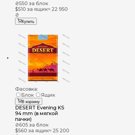
₴
550
за блок
$
510
за ящик
≈ 22 950
₴
Купить
Фасовка:
Блок
Ящик
В корзину
DESERT Evening KS
94 mm (в мягкой
пачки)
₴
605
за блок
$
560
за ящик
≈ 25 200