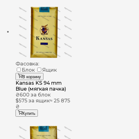
Фасовка:
Блок
Ящик
В корзину
Kansas KS 94 mm
Blue (мягкая пачка)
₴
600
за блок
$
575
за ящик
≈ 25 875
₴
Купить