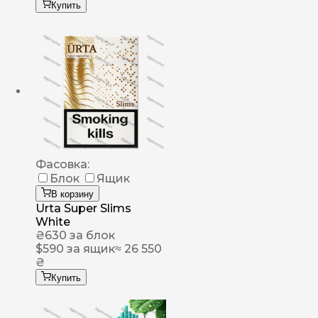
Купить
Фасовка:
Блок
Ящик
В корзину
Urta Super Slims
White
₴
630
за блок
$
590
за ящик
≈ 26 550
₴
Купить