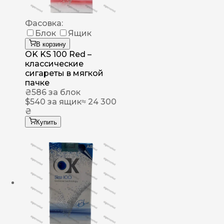
Фасовка:
Блок
Ящик
В корзину
OK KS 100 Red –
классические
сигареты в мягкой
пачке
₴
586
за блок
$
540
за ящик
≈ 24 300
₴
Купить