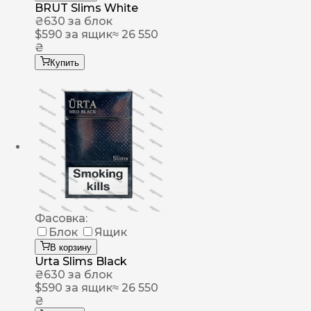
BRUT Slims White
₴
630
за блок
$
590
за ящик
≈ 26 550
₴
Купить
Фасовка:
Блок
Ящик
В корзину
Urta Slims Black
₴
630
за блок
$
590
за ящик
≈ 26 550
₴