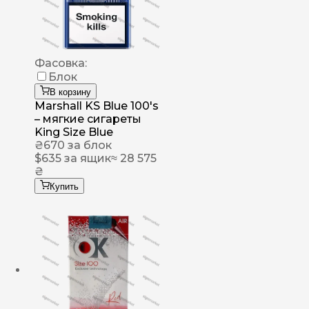
Фасовка:
Блок
В корзину
Marshall KS Blue 100's
– мягкие сигареты
King Size Blue
₴
670
за блок
$
635
за ящик
≈ 28 575
₴
Купить