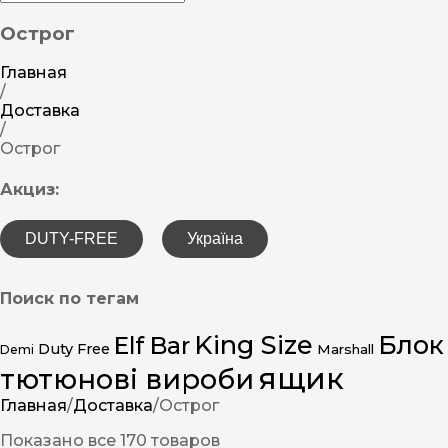
Острог
Главная
/
Доставка
/
Острог
Акциз:
DUTY-FREE
Україна
Поиск по тегам
King Size
Блок
Elf Bar
Duty Free
Marshall
Demi
ящик
тютюнові вироби
Главная
/
Доставка
/
Острог
Показано все 170 товаров