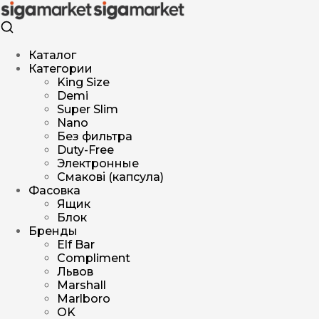
Каталог
Категории
King Size
Demi
Super Slim
Nano
Без фильтра
Duty-Free
Электронные
Смакові (капсула)
Фасовка
Ящик
Блок
Бренды
Elf Bar
Compliment
Львов
Marshall
Marlboro
OK