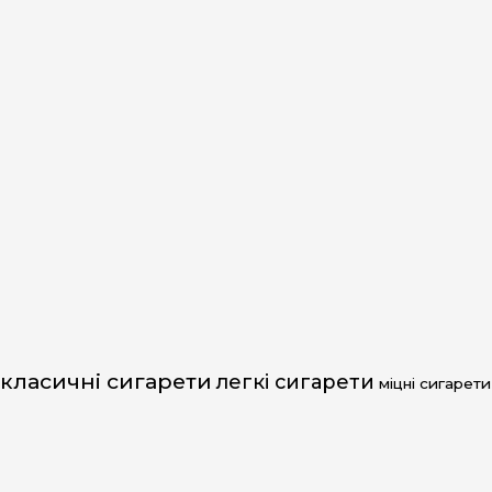
класичні сигарети
легкі сигарети
міцні сигарети