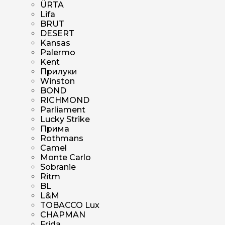
ÜRTA
Lifa
BRUT
DESERT
Kansas
Palermo
Kent
Прилуки
Winston
BOND
RICHMOND
Parliament
Lucky Strike
Прима
Rothmans
Camel
Monte Carlo
Sobranie
Ritm
BL
L&M
TOBACCO Lux
CHAPMAN
Frida