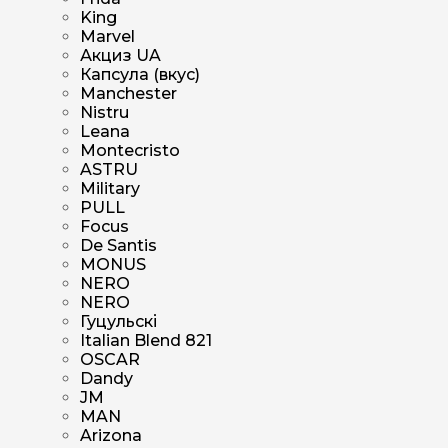
King
Marvel
Акциз UA
Капсула (вкус)
Manchester
Nistru
Leana
Montecristo
ASTRU
Military
PULL
Focus
De Santis
MONUS
NERO
NERO
Гуцульскі
Italian Blend 821
OSCAR
Dandy
JM
MAN
Arizona