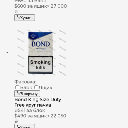
₴
650
за блок
$
600
за ящик
≈ 27 000
₴
Купить
Фасовка:
Блок
Ящик
В корзину
Bond King Size Duty
Free круг пачка
₴
541
за блок
$
490
за ящик
≈ 22 050
₴
Купить