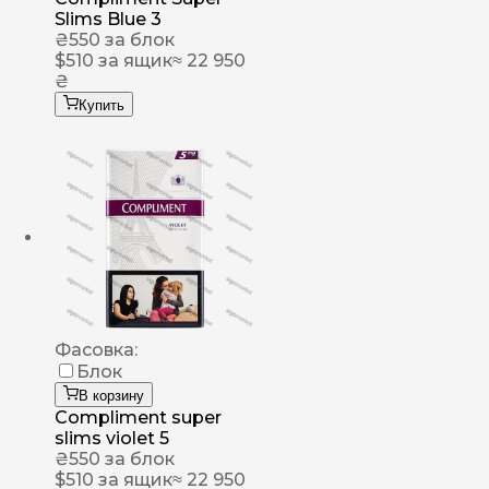
Slims Blue 3
₴
550
за блок
$
510
за ящик
≈ 22 950
₴
Купить
Фасовка:
Блок
В корзину
Compliment super
slims violet 5
₴
550
за блок
$
510
за ящик
≈ 22 950