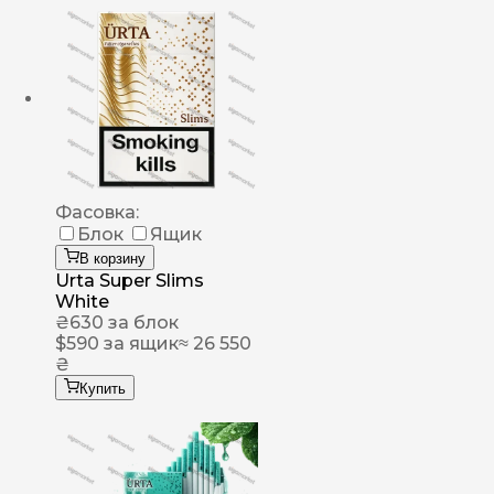
Фасовка:
Блок
Ящик
В корзину
Urta Super Slims
White
₴
630
за блок
$
590
за ящик
≈ 26 550
₴
Купить