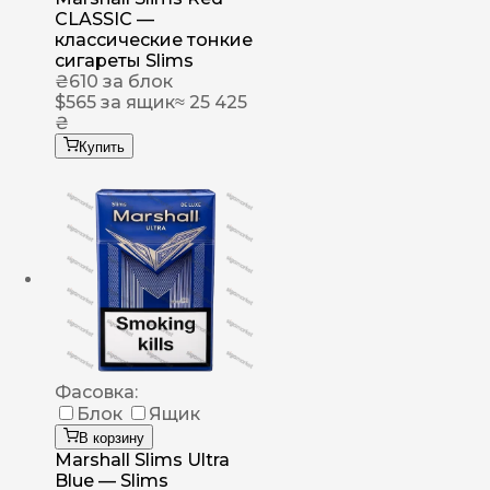
CLASSIC —
классические тонкие
сигареты Slims
₴
610
за блок
$
565
за ящик
≈ 25 425
₴
Купить
Фасовка:
Блок
Ящик
В корзину
Marshall Slims Ultra
Blue — Slims