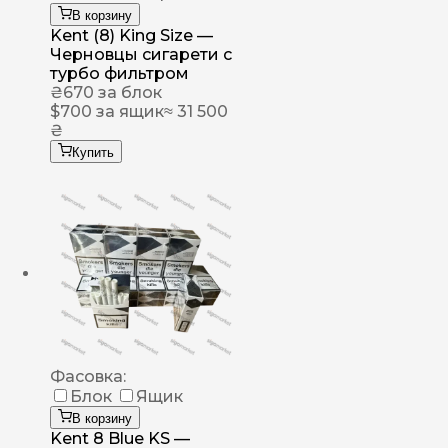
В корзину
Kent (8) King Size —
Черновцы сигарети с
турбо фильтром
₴
670
за блок
$
700
за ящик
≈ 31 500
₴
Купить
Фасовка:
Блок
Ящик
В корзину
Kent 8 Blue KS —