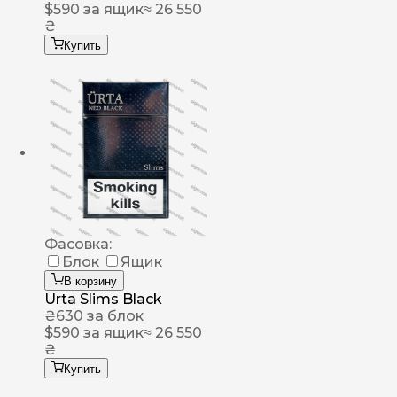
$
590
за ящик
≈ 26 550
₴
Купить
Фасовка:
Блок
Ящик
В корзину
Urta Slims Black
₴
630
за блок
$
590
за ящик
≈ 26 550
₴
Купить