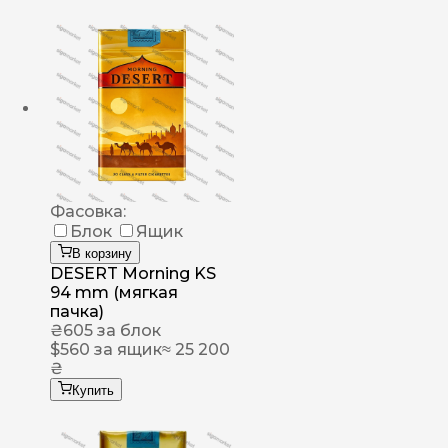
Фасовка:
Блок
Ящик
В корзину
DESERT Morning KS
94 mm (мягкая
пачка)
₴
605
за блок
$
560
за ящик
≈ 25 200
₴
Купить