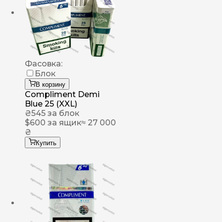
Фасовка:
Блок
В корзину
Compliment Demi
Blue 25 (XXL)
₴
545
за блок
$
600
за ящик
≈ 27 000
₴
Купить