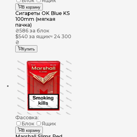
Блок
Ящик
В корзину
Сигареты OK Blue KS
100mm (мягкая
пачка)
₴
586
за блок
$
540
за ящик
≈ 24 300
₴
Купить
Фасовка:
Блок
Ящик
В корзину
Marshall Slims Red