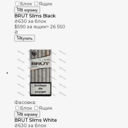
Блок
Ящик
В корзину
BRUT Slims Black
₴
630
за блок
$
590
за ящик
≈ 26 550
₴
Купить
Фасовка:
Блок
Ящик
В корзину
BRUT Slims White
₴
630
за блок