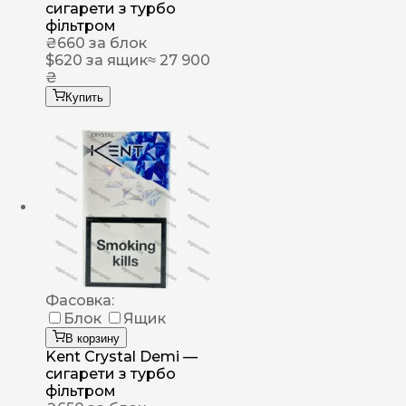
сигарети з турбо
фільтром
₴
660
за блок
$
620
за ящик
≈ 27 900
₴
Купить
Фасовка:
Блок
Ящик
В корзину
Kent Crystal Demi —
сигарети з турбо
фільтром