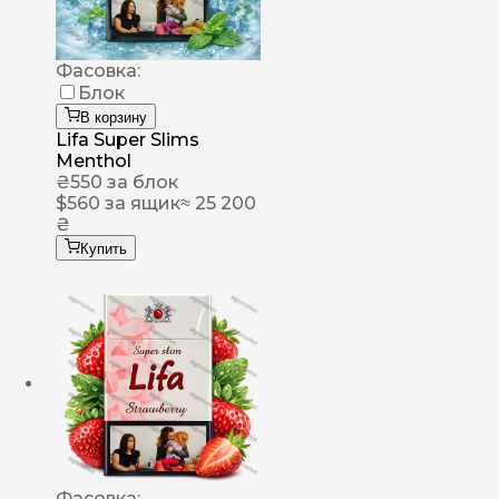
Фасовка:
Блок
В корзину
Lifa Super Slims
Menthol
₴
550
за блок
$
560
за ящик
≈ 25 200
₴
Купить
Фасовка: