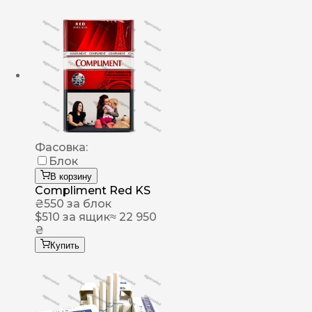
Фасовка:
Блок
В корзину
Compliment Red KS
₴
550
за блок
$
510
за ящик
≈ 22 950
₴
Купить