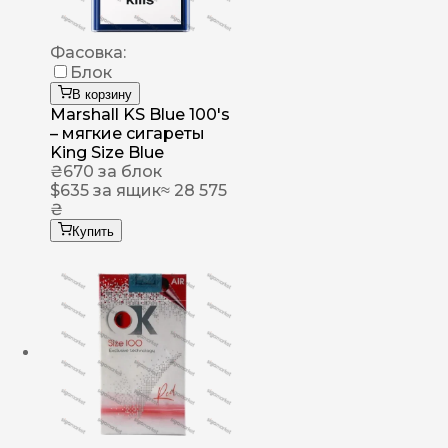
Фасовка:
Блок
В корзину
Marshall KS Blue 100's
– мягкие сигареты
King Size Blue
₴
670
за блок
$
635
за ящик
≈ 28 575
₴
Купить