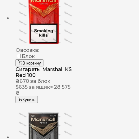
Фасовка:
Блок
В корзину
Сигареты Marshall KS
Red 100
₴
670
за блок
$
635
за ящик
≈ 28 575
₴
Купить