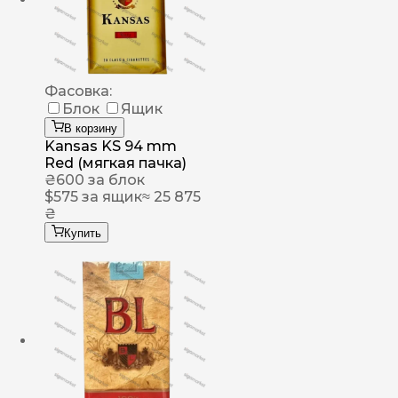
Фасовка:
Блок
Ящик
В корзину
Kansas KS 94 mm
Red (мягкая пачка)
₴
600
за блок
$
575
за ящик
≈ 25 875
₴
Купить