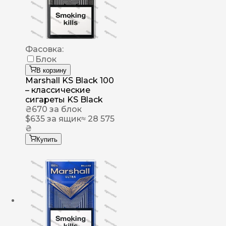
Фасовка:
Блок
В корзину
Marshall KS Black 100
– классические
сигареты KS Black
₴
670
за блок
$
635
за ящик
≈ 28 575
₴
Купить