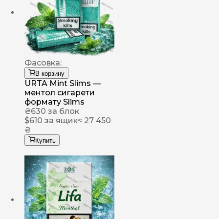
Фасовка:
В корзину
URTA Mint Slims —
ментол сигарети
формату Slims
₴
630
за блок
$
610
за ящик
≈ 27 450
₴
Купить