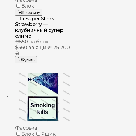
Блок
В корзину
Lifa Super Slims
Strawberry —
клубничный супер
слимс
₴
550
за блок
$
560
за ящик
≈ 25 200
₴
Купить
Фасовка:
Блок
Ящик