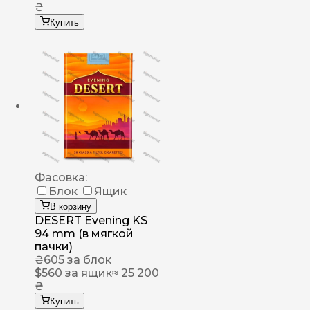
₴
Купить
Фасовка:
Блок
Ящик
В корзину
DESERT Evening KS
94 mm (в мягкой
пачки)
₴
605
за блок
$
560
за ящик
≈ 25 200
₴
Купить