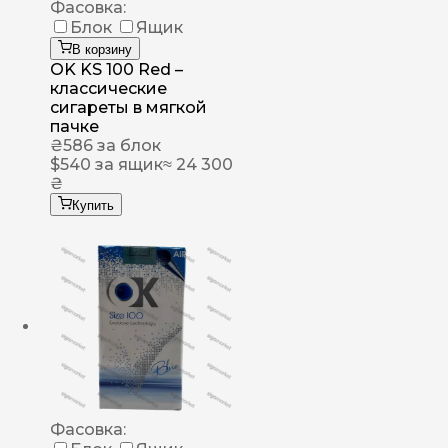
Фасовка:
Блок
Ящик
В корзину
OK KS 100 Red –
классические
сигареты в мягкой
пачке
₴
586
за блок
$
540
за ящик
≈ 24 300
₴
Купить
Фасовка: