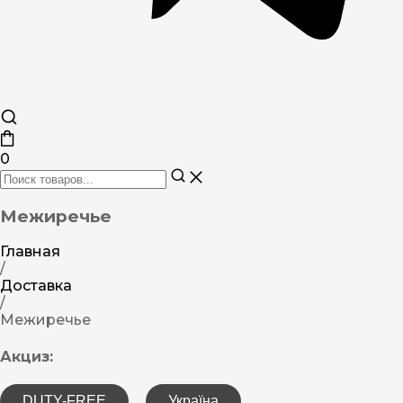
0
Межиречье
Главная
/
Доставка
/
Межиречье
Акциз:
DUTY-FREE
Україна