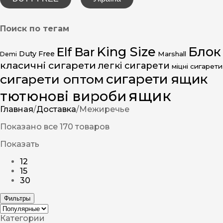
Поиск по тегам
King Size
Блок
Elf Bar
Duty Free
Marshall
Demi
класичні сигарети
легкі сигарети
міцні сигарети
сигарети ящик
сигарети оптом
ящик
тютюнові вироби
Главная
/
Доставка
/
Межиречье
Показано все 170 товаров
Показать
12
15
30
Фильтры
Категории