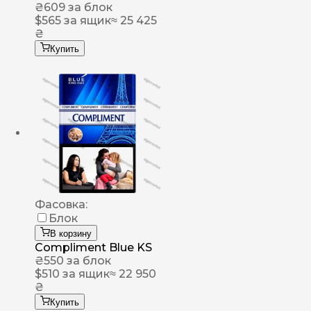
₴
609
за блок
$
565
за ящик
≈ 25 425
₴
Купить
Фасовка:
Блок
В корзину
Compliment Blue KS
₴
550
за блок
$
510
за ящик
≈ 22 950
₴
Купить