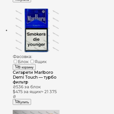
Фасовка:
Блок
Ящик
В корзину
Сигарети Marlboro
Demi Touch — турбо
фильтр
₴
536
за блок
$
475
за ящик
≈ 21 375
₴
Купить