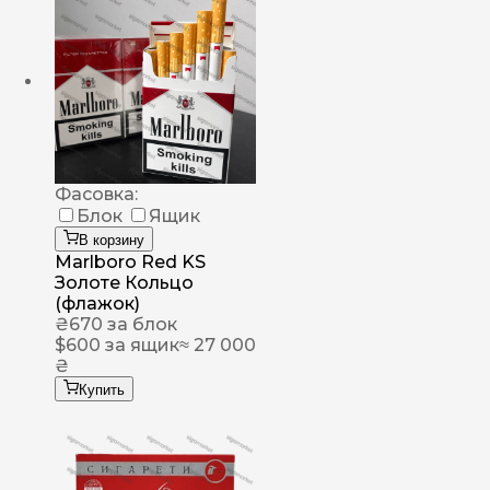
Фасовка:
Блок
Ящик
В корзину
Marlboro Red KS
Золоте Кольцо
(флажок)
₴
670
за блок
$
600
за ящик
≈ 27 000
₴
Купить