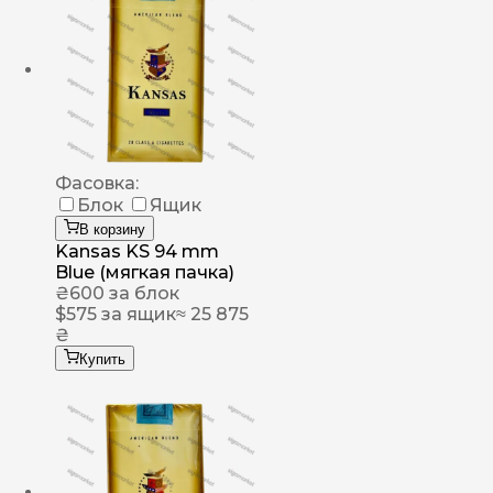
Фасовка:
Блок
Ящик
В корзину
Kansas KS 94 mm
Blue (мягкая пачка)
₴
600
за блок
$
575
за ящик
≈ 25 875
₴
Купить