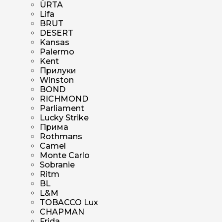
ÜRTA
Lifa
BRUT
DESERT
Kansas
Palermo
Kent
Прилуки
Winston
BOND
RICHMOND
Parliament
Lucky Strike
Прима
Rothmans
Camel
Monte Carlo
Sobranie
Ritm
BL
L&M
TOBACCO Lux
CHAPMAN
Frida