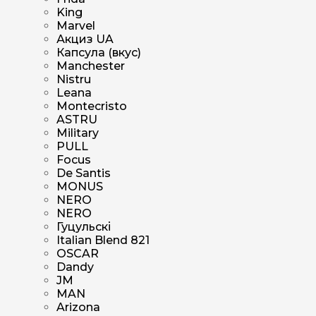
King
Marvel
Акциз UA
Капсула (вкус)
Manchester
Nistru
Leana
Montecristo
ASTRU
Military
PULL
Focus
De Santis
MONUS
NERO
NERO
Гуцульскі
Italian Blend 821
OSCAR
Dandy
JM
MAN
Arizona