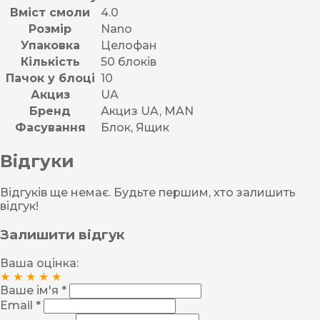
Вміст смоли
4.0
Розмір
Nano
Упаковка
Целофан
Кількість
50 блоків
Пачок у блоці
10
Акциз
UA
Бренд
Акциз UA, MAN
Фасування
Блок, Ящик
Відгуки
Відгуків ще немає. Будьте першим, хто залишить
відгук!
Залишити відгук
Ваша оцінка:
★
★
★
★
★
Ваше ім'я *
Email *