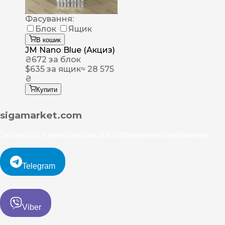
Фасування:
Блок
Ящик
В кошик
JM Nano Blue (Акциз)
₴
672
за блок
$
635
за ящик
≈ 28 575
₴
Купити
sigamarket.com
Зв’яжіться з менеджером для оформлення замовлення
Telegram
Viber