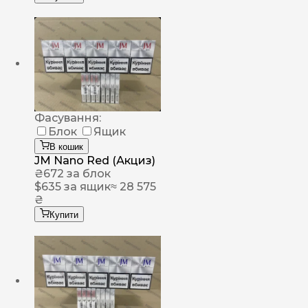
Фасування:
Блок
Ящик
В кошик
JM Nano Red (Акциз)
₴
672
за блок
$
635
за ящик
≈ 28 575
₴
Купити