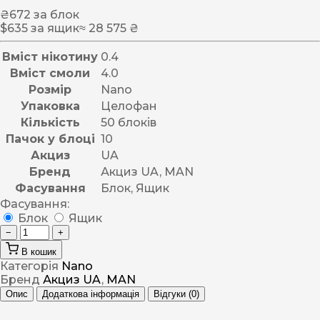
₴
672
за блок
$
635
за ящик
≈ 28 575 ₴
Вміст нікотину
0.4
Вміст смоли
4.0
Розмір
Nano
Упаковка
Целофан
Кількість
50 блоків
Пачок у блоці
10
Акциз
UA
Бренд
Акциз UA, MAN
Фасування
Блок, Ящик
Фасування:
Блок
Ящик
−
+
В кошик
Категорія
Nano
Бренд
Акциз UA
,
MAN
Опис
Додаткова інформація
Відгуки (0)