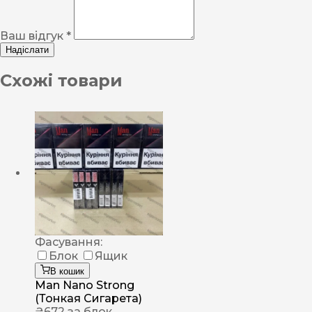
Ваш відгук *
Надіслати
Схожі товари
Фасування:
Блок
Ящик
В кошик
Man Nano Strong
(Тонкая Сигарета)
₴
672
за блок