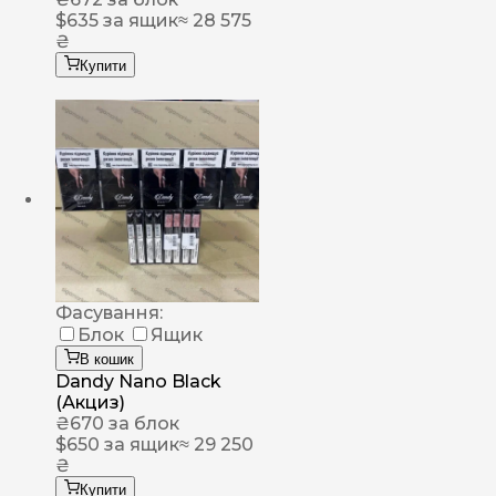
$
635
за ящик
≈ 28 575
₴
Купити
Фасування:
Блок
Ящик
В кошик
Dandy Nano Black
(Акциз)
₴
670
за блок
$
650
за ящик
≈ 29 250
₴
Купити