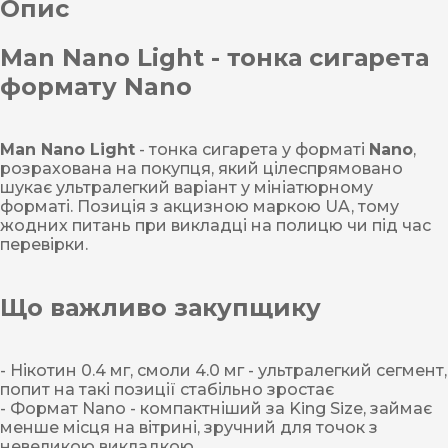
Опис
Man Nano Light - тонка сигарета
формату Nano
Man Nano Light
- тонка сигарета у форматі
Nano
,
розрахована на покупця, який цілеспрямовано
шукає ультралегкий варіант у мініатюрному
форматі. Позиція з акцизною маркою UA, тому
жодних питань при викладці на полицю чи під час
перевірки.
Що важливо закупщику
- Нікотин 0.4 мг, смоли 4.0 мг - ультралегкий сегмент,
попит на такі позиції стабільно зростає
- Формат Nano - компактніший за King Size, займає
менше місця на вітрині, зручний для точок з
невеликою викладкою