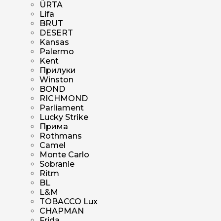
ÜRTA
Lifa
BRUT
DESERT
Kansas
Palermo
Kent
Прилуки
Winston
BOND
RICHMOND
Parliament
Lucky Strike
Прима
Rothmans
Camel
Monte Carlo
Sobranie
Ritm
BL
L&M
TOBACCO Lux
CHAPMAN
Frida