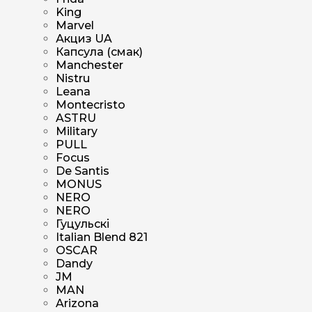
King
Marvel
Акциз UA
Капсула (смак)
Manchester
Nistru
Leana
Montecristo
ASTRU
Military
PULL
Focus
De Santis
MONUS
NERO
NERO
Гуцульскі
Italian Blend 821
OSCAR
Dandy
JM
MAN
Arizona