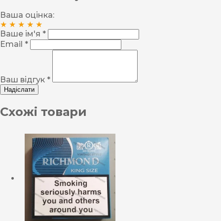
Ваша оцінка:
★
★
★
★
★
Ваше ім'я *
Email *
Ваш відгук *
Надіслати
Схожі товари