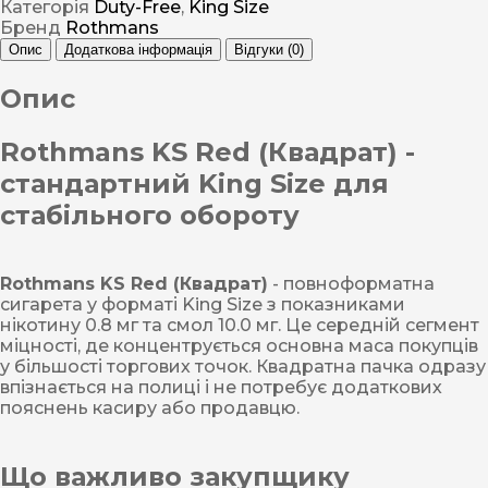
Категорія
Duty-Free
,
King Size
Бренд
Rothmans
Опис
Додаткова інформація
Відгуки (0)
Опис
Rothmans KS Red (Квадрат) -
стандартний King Size для
стабільного обороту
Rothmans KS Red (Квадрат)
- повноформатна
сигарета у форматі King Size з показниками
нікотину 0.8 мг та смол 10.0 мг. Це середній сегмент
міцності, де концентрується основна маса покупців
у більшості торгових точок. Квадратна пачка одразу
впізнається на полиці і не потребує додаткових
пояснень касиру або продавцю.
Що важливо закупщику