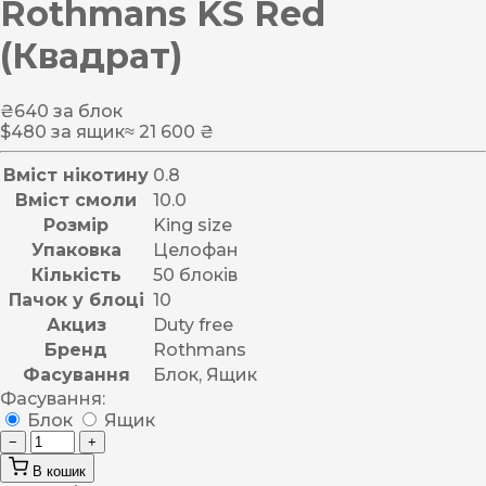
Rothmans KS Red
(Квадрат)
₴
640
за блок
$
480
за ящик
≈ 21 600 ₴
Вміст нікотину
0.8
Вміст смоли
10.0
Розмір
King size
Упаковка
Целофан
Кількість
50 блоків
Пачок у блоці
10
Акциз
Duty free
Бренд
Rothmans
Фасування
Блок, Ящик
Фасування:
Блок
Ящик
−
+
В кошик