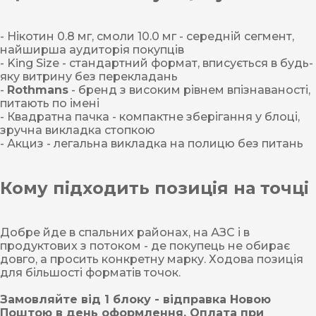
- Нікотин 0.8 мг, смоли 10.0 мг - середній сегмент,
найширша аудиторія покупців
- King Size - стандартний формат, вписується в будь-
яку витрину без перекладань
-
Rothmans
- бренд з високим рівнем впізнаваності,
питають по імені
- Квадратна пачка - компактне зберігання у блоці,
зручна викладка стопкою
- Акциз - легальна викладка на полицю без питань
Кому підходить позиція на точці
Добре йде в спальних районах, на АЗС і в
продуктових з потоком - де покупець не обирає
довго, а просить конкретну марку. Ходова позиція
для більшості форматів точок.
Замовляйте від 1 блоку - відправка Новою
Поштою в день оформлення. Оплата при