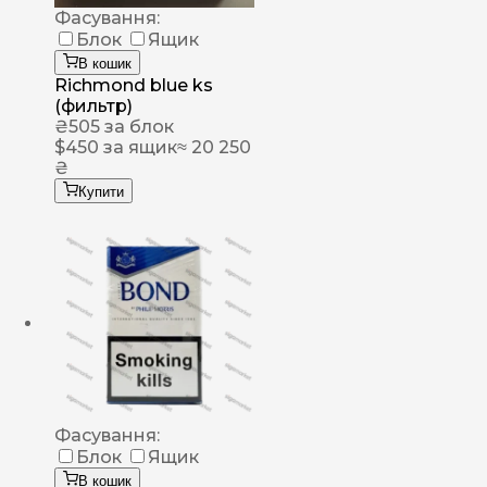
Фасування:
Блок
Ящик
В кошик
Richmond blue ks
(фильтр)
₴
505
за блок
$
450
за ящик
≈ 20 250
₴
Купити
Фасування:
Блок
Ящик
В кошик