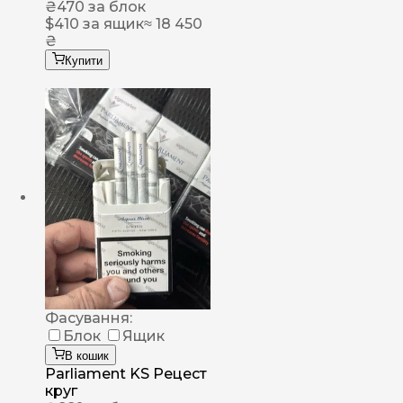
₴
470
за блок
$
410
за ящик
≈ 18 450
₴
Купити
Фасування:
Блок
Ящик
В кошик
Parliament KS Рецест
круг