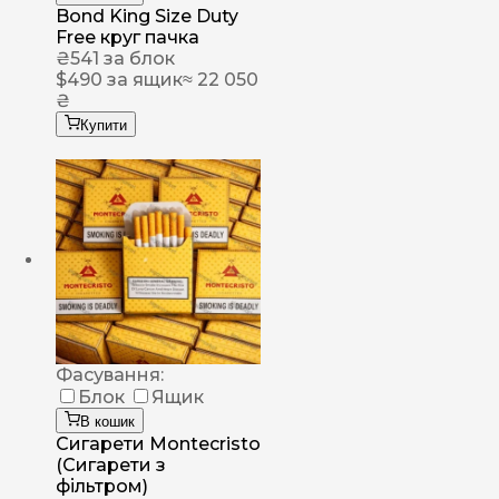
Bond King Size Duty
Free круг пачка
₴
541
за блок
$
490
за ящик
≈ 22 050
₴
Купити
Фасування:
Блок
Ящик
В кошик
Сигарети Montecristo
(Сигарети з
фільтром)